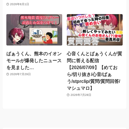
2026年8月1日
ばぁうくん、熊本のイオン
心音くんとばぁうくんが質
モールが爆発したニュース
問に答える配信
を見ました…
【2026/07/09】【めてお
ら/切り抜き/心音/ばぁ
2026年7月29日
う/stprclip/質問/質問回答/
マシュマロ】
2026年7月28日