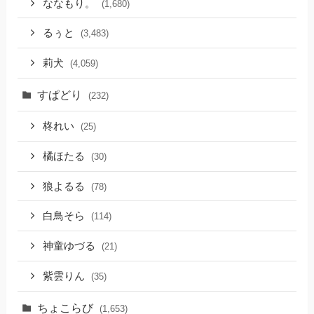
ななもり。
(1,680)
るぅと
(3,483)
莉犬
(4,059)
すぱどり
(232)
柊れい
(25)
橘ほたる
(30)
狼よるる
(78)
白鳥そら
(114)
神童ゆづる
(21)
紫雲りん
(35)
ちょこらび
(1,653)