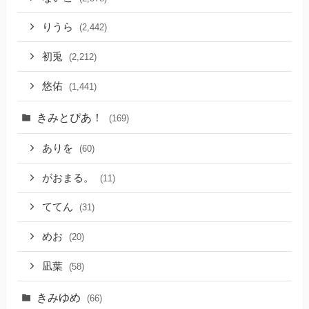
りうら
(2,442)
初兎
(2,212)
悠佑
(1,441)
きみとぴあ！
(169)
ありを
(60)
がおまる。
(11)
ててん
(31)
めお
(20)
凪葉
(58)
きみゆめ
(66)