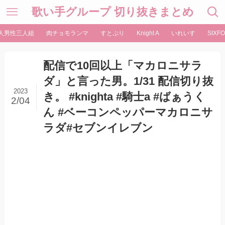
歌い手グループ 切り抜きまとめ
人男性三人組
肉チョモランマ
すとぷり
Knight A
いれいす
SIXFO
配信で10回以上「マカロニサラ
ダ」と言った男。1/31 配信切り抜
2023
き。 #knighta #騎士a #ばぁうく
2/04
ん #ベーコンペッパーマカロニサ
ラダ#セブンイレブン