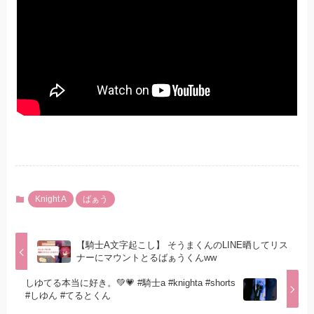
Knight A
ばぁう
【騎士A文字起こし】 そうまくんのLINE晒してリス
ナーにマウントとるばぁうくんww
しゆてる本当に好き。💚💗 #騎士a #knighta #shorts
#しゆん #てるとくん