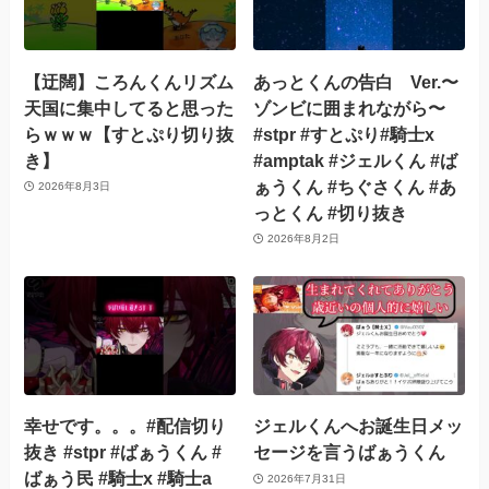
【迂闊】ころんくんリズム
あっとくんの告白 Ver.〜
天国に集中してると思った
ゾンビに囲まれながら〜
らｗｗｗ【すとぷり切り抜
#stpr #すとぷり#騎士x
き】
#amptak #ジェルくん #ば
ぁうくん #ちぐさくん #あ
2026年8月3日
っとくん #切り抜き
2026年8月2日
幸せです。。。#配信切り
ジェルくんへお誕生日メッ
抜き #stpr #ばぁうくん #
セージを言うばぁうくん
ばぁう民 #騎士x #騎士a
2026年7月31日