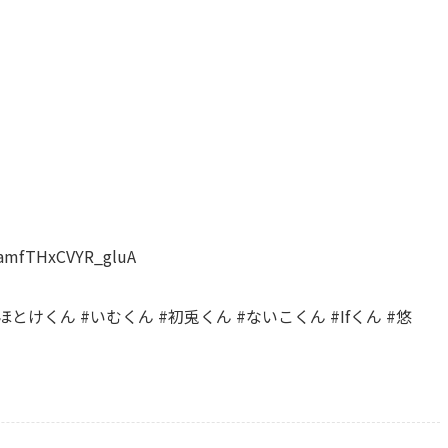
RamfTHxCVYR_gluA
とけくん #いむくん #初兎くん #ないこくん #Ifくん #悠