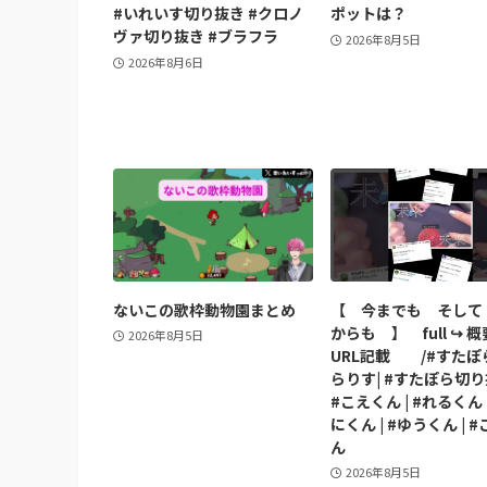
#いれいす切り抜き #クロノ
ポットは？
ヴァ切り抜き #ブラフラ
2026年8月5日
2026年8月6日
ないこの歌枠動物園まとめ
【 今までも そして
からも 】 full ↪︎ 
2026年8月5日
URL記載 /#すたぽら
らりす| #すたぽら切り
#こえくん | #れるくん 
にくん | #ゆうくん | 
ん
2026年8月5日