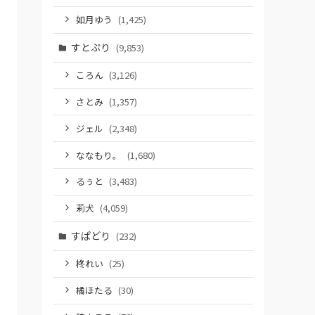
如月ゆう
(1,425)
すとぷり
(9,853)
ころん
(3,126)
さとみ
(1,357)
ジェル
(2,348)
ななもり。
(1,680)
るぅと
(3,483)
莉犬
(4,059)
すぱどり
(232)
柊れい
(25)
橘ほたる
(30)