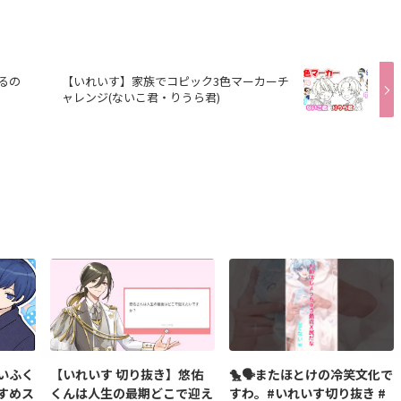
るの
【いれいす】家族でコピック3色マーカーチ
ャレンジ(ないこ君・りうら君)
いふく
【いれいす 切り抜き】悠佑
🐤🗣️またほとけの冷笑文化で
すめス
くんは人生の最期どこで迎え
すわ。#いれいす切り抜き #