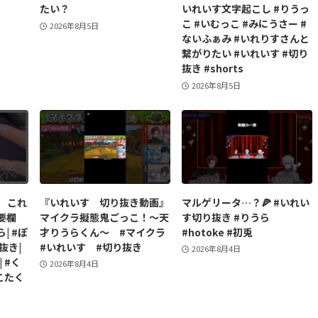
たい？
いれいす文字起こし #りうっ
こ #いむっこ #みにうさー #
2026年8月5日
ないふぁみ #いれりすさんと
繋がりたい #いれいす #切り
抜き #shorts
2026年8月5日
 これ
『いれいす 切り抜き動画』
マルゲリータ…？🍕 #いれい
概要欄
マイクラ擬態鬼ごっこ！〜天
す切り抜き #りうら
| #ぽ
才りうらくん〜 #マイクラ
#hotoke #初兎
抜き|
#いれいす #切り抜き
2026年8月4日
| #く
2026年8月4日
#こたく