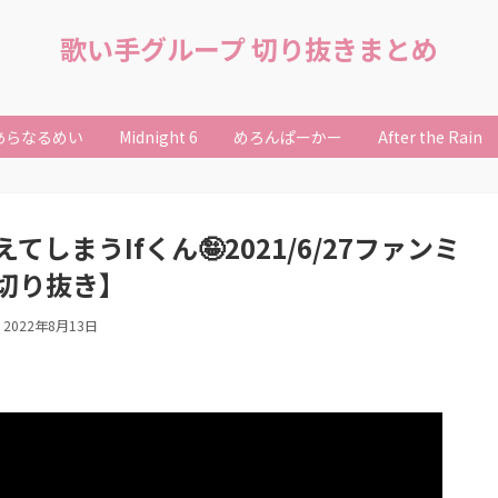
歌い手グループ 切り抜きまとめ
あらなるめい
Midnight 6
めろんぱーかー
After the Rain
しまうIfくん🤪2021/6/27ファンミ
切り抜き】
2022年8月13日