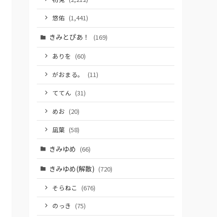
悠佑
(1,441)
きみとぴあ！
(169)
ありを
(60)
がおまる。
(11)
ててん
(31)
めお
(20)
凪葉
(58)
きみゆめ
(66)
きみゆめ(解散)
(720)
そらねこ
(676)
のっき
(75)