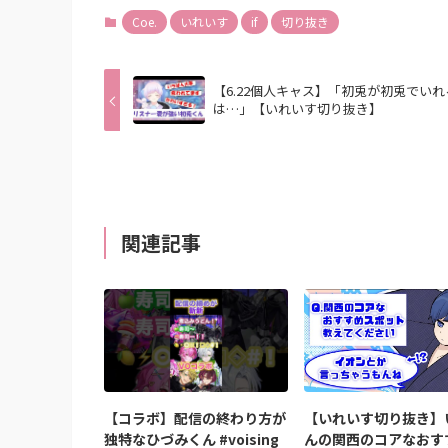
Coe.
いれいす
if
切り抜き
【6.22個人キャス】「初兎が初兎でいれ
は…」【いれいす切り抜き】
関連記事
【コラボ】配信の終わり方が
【いれいす切り抜き】
独特なひづみくん #voising
んの関西のコアなおす