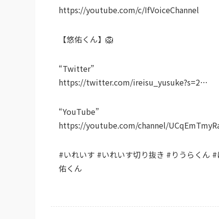
https://youtube.com/c/IfVoiceChannel
【悠佑くん】🦁
“Twitter”
https://twitter.com/ireisu_yusuke?s=2…
“YouTube”
https://youtube.com/channel/UCqEmTmy
#いれいす #いれいす切り抜き #りうらくん #ほ
佑くん