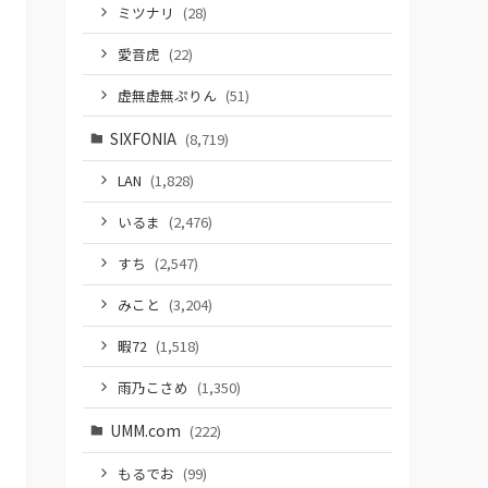
ミツナリ
(28)
愛音虎
(22)
虚無虚無ぷりん
(51)
SIXFONIA
(8,719)
LAN
(1,828)
いるま
(2,476)
すち
(2,547)
みこと
(3,204)
暇72
(1,518)
雨乃こさめ
(1,350)
UMM.com
(222)
もるでお
(99)