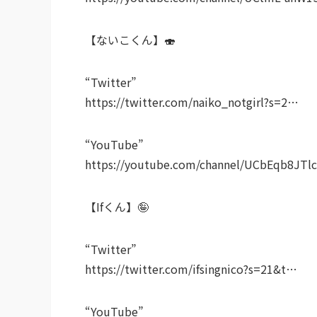
【ないこくん】🍣
“Twitter”
https://twitter.com/naiko_notgirl?s=2…
“YouTube”
https://youtube.com/channel/UCbEqb8JTl
【Ifくん】🤪
“Twitter”
https://twitter.com/ifsingnico?s=21&t…
“YouTube”