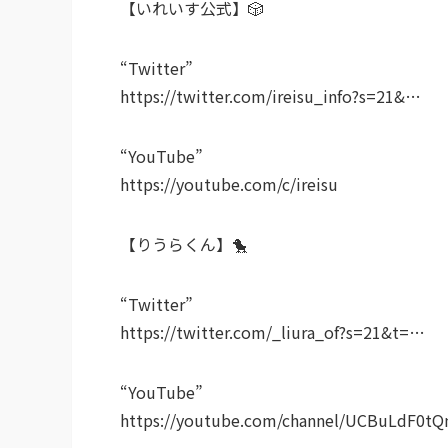
【いれいす公式】🎲
“Twitter”
https://twitter.com/ireisu_info?s=21&…
“YouTube”
https://youtube.com/c/ireisu
【りうらくん】🐤
“Twitter”
https://twitter.com/_liura_of?s=21&t=…
“YouTube”
https://youtube.com/channel/UCBuLdF0t