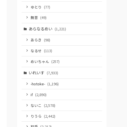
ゆとり
(77)
無音
(49)
あらなるめい
(1,221)
あらき
(98)
なるせ
(113)
めいちゃん
(257)
いれいす
(7,933)
-hotoke-
(1,196)
if
(2,890)
ないこ
(2,578)
りうら
(2,442)
初兎
(2,212)