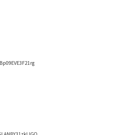
-Bp09EVE3F21rg
1SLAN8Y31zkIJGQ