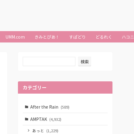
UMM.com
きみとぴあ！
すぱどり
どるれく
ハコ
検索
カテゴリー
After the Rain
(589)
AMPTAK
(4,932)
あっと
(1,229)