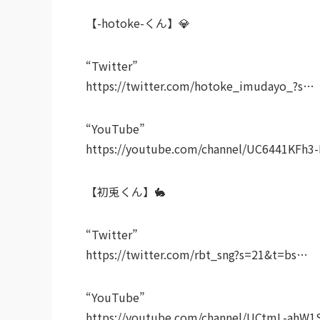
【-hotoke-くん】💎
“Twitter”
https://twitter.com/hotoke_imudayo_?s…
“YouTube”
https://youtube.com/channel/UC6441KFh3
【初兎くん】🐇
“Twitter”
https://twitter.com/rbt_sng?s=21&t=bs…
“YouTube”
https://youtube.com/channel/UCtmL-ahW