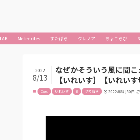
TAK
Meteorites
すたぽら
クレノア
ちょこらび
なぜかそういう風に聞こえて
2022
8/13
【いれいす】【いれいす
Coe.
いれいす
if
切り抜き
2022年6月30日