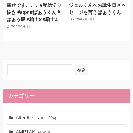
幸せです。。。#配信切り
ジェルくんへお誕生日メッ
抜き #stpr #ばぁうくん #
セージを言うばぁうくん
ばぁう民 #騎士x #騎士a
2026年7月31日
2026年8月1日
検索
カテゴリー
After the Rain
(594)
AMPTAK
(4,943)