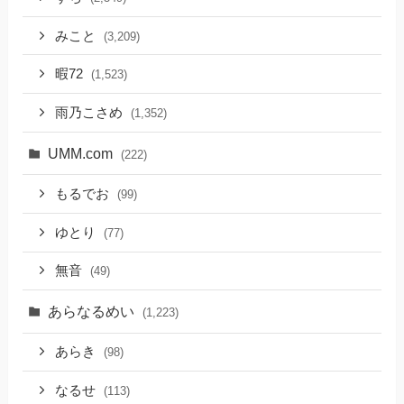
みこと
(3,209)
暇72
(1,523)
雨乃こさめ
(1,352)
UMM.com
(222)
もるでお
(99)
ゆとり
(77)
無音
(49)
あらなるめい
(1,223)
あらき
(98)
なるせ
(113)