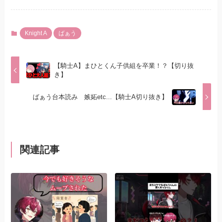
Knight A
ばぁう
【騎士A】まひとくん子供組を卒業！？【切り抜
き】
ばぁう台本読み 嫉妬etc...【騎士A切り抜き】
関連記事