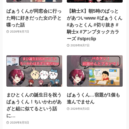
ばぁうくんが同窓会に行っ
【騎士X】朝5時のばっと
た時に好きだった女の子と
があついwww #ばぁうくん
喋った話
#あっとくん #切り抜き #
騎士x #アンプタックカラ
2026年8月7日
ーズ #stprclip
2026年8月7日
まひとくんの誕生日を祝う
ばぁうくん…宿題が1個も
ばぁうくん！ちいかわがあ
進んでません
ざと組に似てるという話
2026年8月3日
に…
2026年8月5日