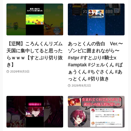
【迂闊】ころんくんリズム
あっとくんの告白 Ver.〜
天国に集中してると思った
ゾンビに囲まれながら〜
らｗｗｗ【すとぷり切り抜
#stpr #すとぷり#騎士x
き】
#amptak #ジェルくん #ば
ぁうくん #ちぐさくん #あ
2026年8月3日
っとくん #切り抜き
2026年8月2日