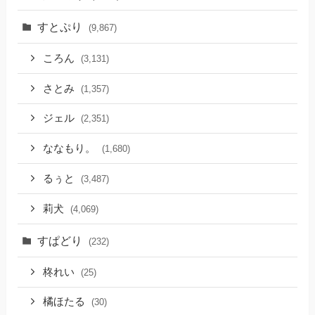
すとぷり
(9,867)
ころん
(3,131)
さとみ
(1,357)
ジェル
(2,351)
ななもり。
(1,680)
るぅと
(3,487)
莉犬
(4,069)
すぱどり
(232)
柊れい
(25)
橘ほたる
(30)