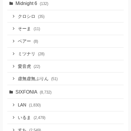
Midnight 6
(132)
クロシロ
(35)
そーま
(11)
ベアー
(8)
ミツナリ
(28)
愛音虎
(22)
虚無虚無ぷりん
(51)
SIXFONIA
(8,732)
LAN
(1,830)
いるま
(2,479)
すち
(2,549)