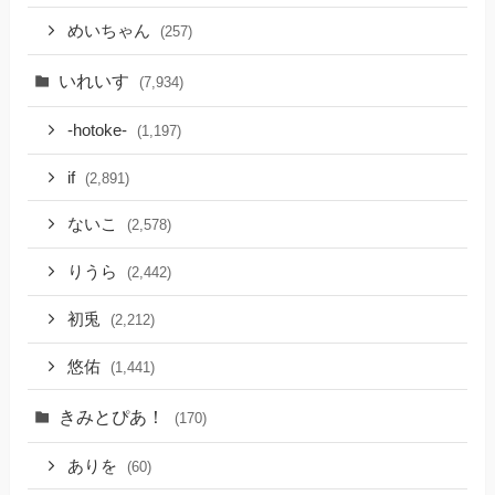
めいちゃん
(257)
いれいす
(7,934)
-hotoke-
(1,197)
if
(2,891)
ないこ
(2,578)
りうら
(2,442)
初兎
(2,212)
悠佑
(1,441)
きみとぴあ！
(170)
ありを
(60)