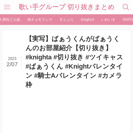
歌い手グループ 切り抜きまとめ
人男性三人組
肉チョモランマ
すとぷり
Knight A
いれいす
SIXFO
【実写】ばぁうくんがばぁうく
んのお部屋紹介【切り抜き】
#knighta #切り抜き #ツイキャス
2023
2/07
#ばぁうくん #Knightバレンタイ
ン #騎士Aバレンタイン #カメラ
枠