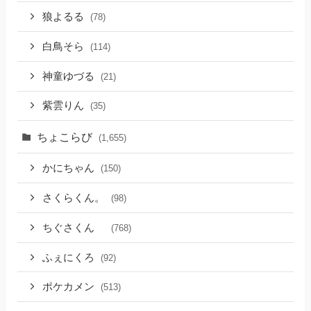
狼よるる
(78)
白鳥そら
(114)
神童ゆづる
(21)
紫雲りん
(35)
ちょこらび
(1,655)
かにちゃん
(150)
さくらくん。
(98)
ちぐさくん
(768)
ふぇにくろ
(92)
ポケカメン
(513)