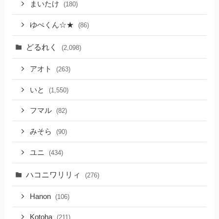
まいたけ
(180)
ゆぺくん☆★
(86)
どるれく
(2,098)
アオト
(263)
いと
(1,550)
フマル
(82)
みそら
(90)
ユニ
(434)
ハコニワリリィ
(276)
Hanon
(106)
Kotoha
(211)