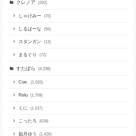
クレノア
(202)
しゃけみー
(70)
しるばーな
(56)
スタンガン
(13)
まるぐり
(72)
すたぽら
(4,338)
Coe.
(1,020)
Relu
(1,709)
くに
(1,537)
こったろ
(639)
如月ゆう
(1,426)