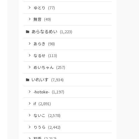
ゆとり
(77)
無音
(49)
あらなるめい
(1,223)
あらき
(98)
なるせ
(113)
めいちゃん
(257)
いれいす
(7,934)
-hotoke-
(1,197)
if
(2,891)
ないこ
(2,578)
りうら
(2,442)
初兎
(2,212)