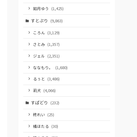
如月ゆう
(1,425)
すとぷり
(9,863)
ころん
(3,129)
さとみ
(1,357)
ジェル
(2,351)
ななもり。
(1,680)
るぅと
(3,486)
莉犬
(4,066)
すぱどり
(232)
柊れい
(25)
橘ほたる
(30)