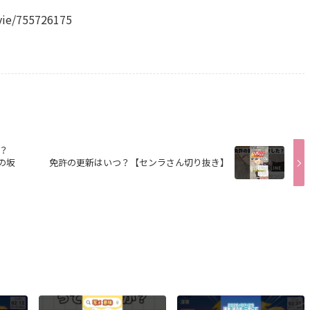
vie/755726175
？
の坂
免許の更新はいつ？【センラさん切り抜き】