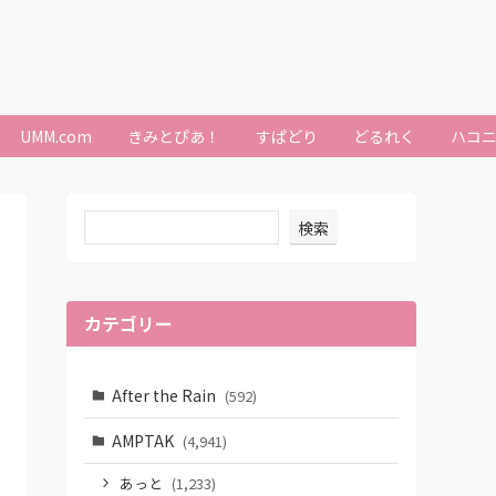
UMM.com
きみとぴあ！
すぱどり
どるれく
ハコ
検索
カテゴリー
After the Rain
(592)
AMPTAK
(4,941)
あっと
(1,233)