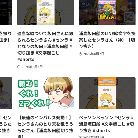
を振り
適当な嘘ついて坂田さんに怒
浦島坂田船のLINE絵文字を提
抜き】
られるセンラさん #センラ #
案したセンラさん（神）【切
となりの坂田 #浦島坂田船 #
り抜き】
切り抜き #文字起こし
2026年8月2日
#shorts
2026年8月3日
！セン
【最速のインパルス発動！】
ベッソンベッソン #センラ #
うらた
センラさんのとり天を狙うう
浦島坂田船 #文字起こし #切
り抜き
らたさん【浦島坂田船切り抜
り抜き #shorts
き】
2026年8月1日