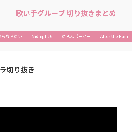
歌い手グループ 切り抜きまとめ
あらなるめい
Midnight 6
めろんぱーかー
After the Rain
ンラ切り抜き