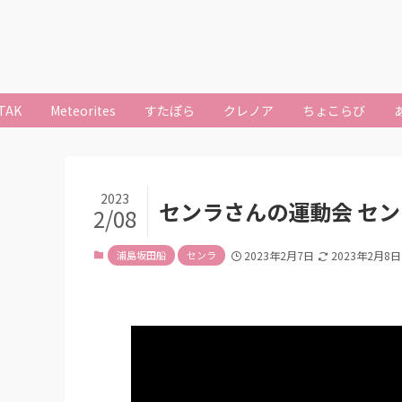
TAK
Meteorites
すたぽら
クレノア
ちょこらび
2023
センラさんの運動会 セ
2/08
浦島坂田船
センラ
2023年2月7日
2023年2月8日