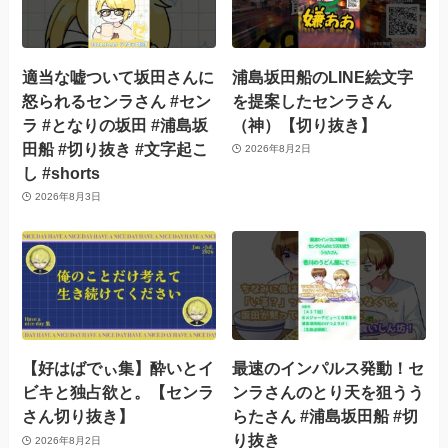
適当な嘘ついて坂田さんに
浦島坂田船のLINE絵文字
怒られるセンラさん #セン
を提案したセンラさん
ラ #となりの坂田 #浦島坂
（神）【切り抜き】
田船 #切り抜き #文字起こ
2026年8月2日
し #shorts
2026年8月3日
【好はばでぃ集】酔いとイ
最速のインパルス発動！セ
ビキと独占欲と。【センラ
ンラさんのとり天を狙うう
さん切り抜き】
らたさん #浦島坂田船 #切
り抜き
2026年8月2日