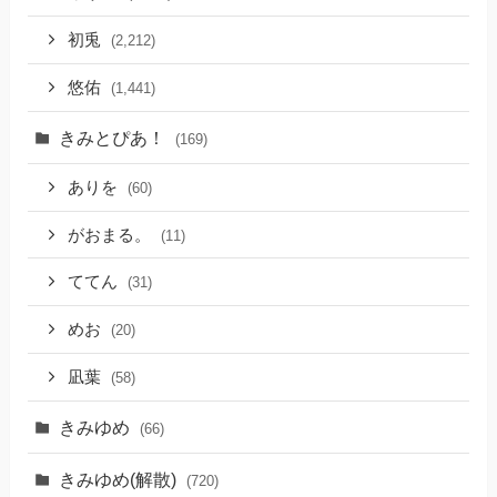
初兎
(2,212)
悠佑
(1,441)
きみとぴあ！
(169)
ありを
(60)
がおまる。
(11)
ててん
(31)
めお
(20)
凪葉
(58)
きみゆめ
(66)
きみゆめ(解散)
(720)