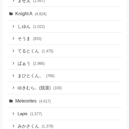
まぜ太
(1,457)
Knight A
(4,824)
しゆん
(1,022)
そうま
(833)
てるとくん
(1,475)
ばぁう
(2,986)
まひとくん。
(786)
ゆきむら。(脱退)
(100)
Meteorites
(4,617)
Lapis
(1,577)
みかさくん
(1,379)