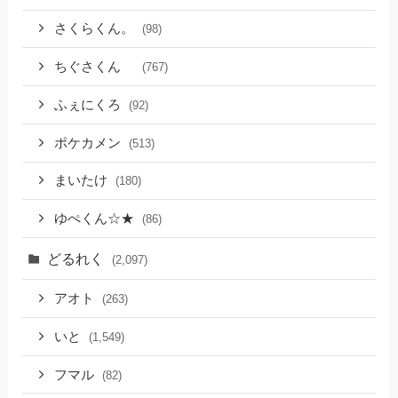
さくらくん。
(98)
ちぐさくん
(767)
ふぇにくろ
(92)
ポケカメン
(513)
まいたけ
(180)
ゆぺくん☆★
(86)
どるれく
(2,097)
アオト
(263)
いと
(1,549)
フマル
(82)