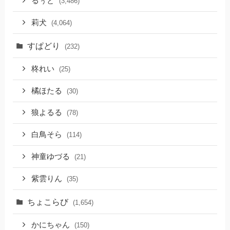
るぅと
(3,486)
莉犬
(4,064)
すぱどり
(232)
柊れい
(25)
橘ほたる
(30)
狼よるる
(78)
白鳥そら
(114)
神童ゆづる
(21)
紫雲りん
(35)
ちょこらび
(1,654)
かにちゃん
(150)