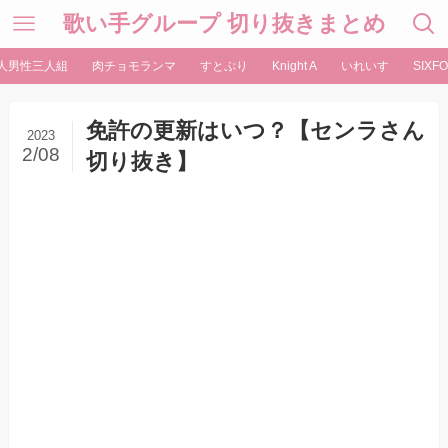
歌い手グループ 切り抜きまとめ
人男性三人組
肉チョモランマ
すとぷり
Knight A
いれいす
SIXFO
免許の更新はいつ？【センラさん
2023
2/08
切り抜き】