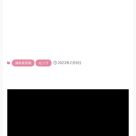
2023年2月8日
浦島坂田船
センラ