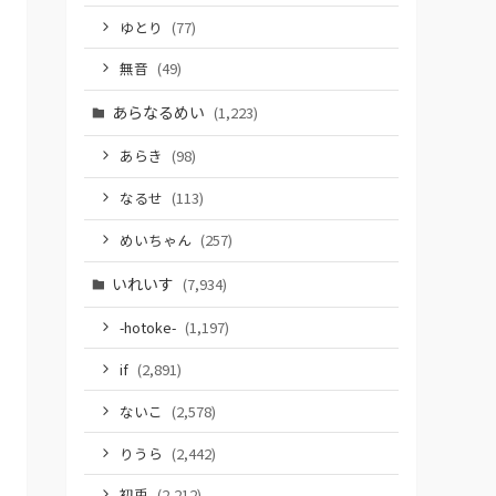
ゆとり
(77)
無音
(49)
あらなるめい
(1,223)
あらき
(98)
なるせ
(113)
めいちゃん
(257)
いれいす
(7,934)
-hotoke-
(1,197)
if
(2,891)
ないこ
(2,578)
りうら
(2,442)
初兎
(2,212)