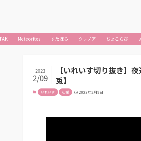
TAK
Meteorites
すたぽら
クレノア
ちょこらび
【いれいす切り抜き】夜
2023
2/09
兎】
いれいす
初兎
2023年2月9日