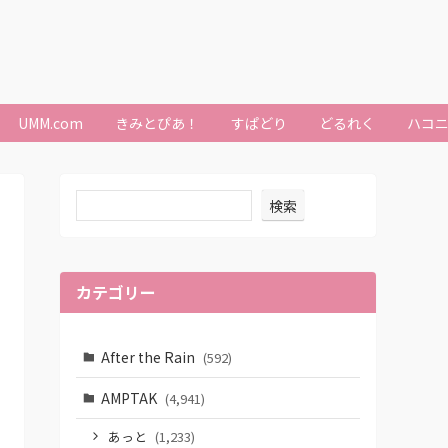
UMM.com
きみとぴあ！
すぱどり
どるれく
ハコ
検索
カテゴリー
After the Rain
(592)
AMPTAK
(4,941)
あっと
(1,233)