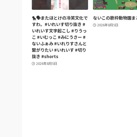
🐤🗣️またほとけの冷笑文化で
ないこの歌枠動物園ま
すわ。#いれいす切り抜き #
2026年8月5日
いれいす文字起こし #りうっ
こ #いむっこ #みにうさー #
ないふぁみ #いれりすさんと
繋がりたい #いれいす #切り
抜き #shorts
2026年8月5日