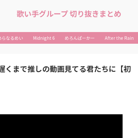
歌い手グループ 切り抜きまとめ
あらなるめい
Midnight 6
めろんぱーかー
After the Rain
遅くまで推しの動画見てる君たちに【初