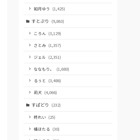
如月ゆう
(1,425)
すとぷり
(9,863)
ころん
(3,129)
さとみ
(1,357)
ジェル
(2,351)
ななもり。
(1,680)
るぅと
(3,486)
莉犬
(4,066)
すぱどり
(232)
柊れい
(25)
橘ほたる
(30)