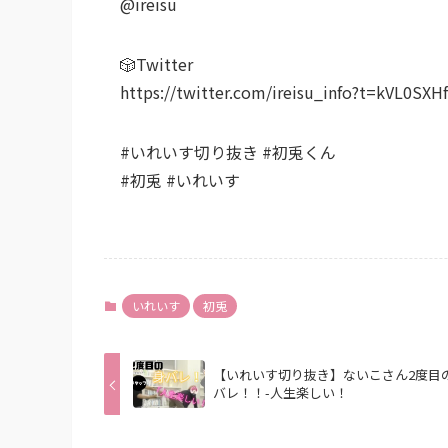
‎@ireisu
🎲Twitter
https://twitter.com/ireisu_info?t=kVL0S
#いれいす切り抜き #初兎くん
#初兎 #いれいす
いれいす
初兎
【いれいす切り抜き】ないこさん2度目
バレ！！-人生楽しい！