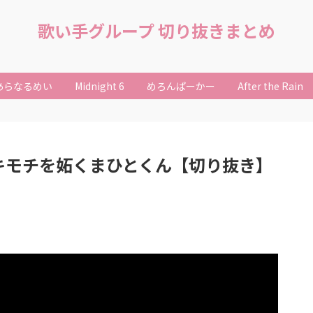
歌い手グループ 切り抜きまとめ
あらなるめい
Midnight 6
めろんぱーかー
After the Rain
キモチを妬くまひとくん【切り抜き】