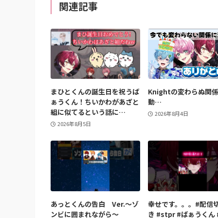
関連記事
まひとくんの誕生日を祝うば
Knightの変わらぬ関
ぁうくん！ちいかわがあざと
動…
組に似てるという話に…
2026年8月4日
2026年8月5日
あっとくんの告白 Ver.〜ゾ
幸せです。。。#配信
ンビに囲まれながら〜
き #stpr #ばぁうくん