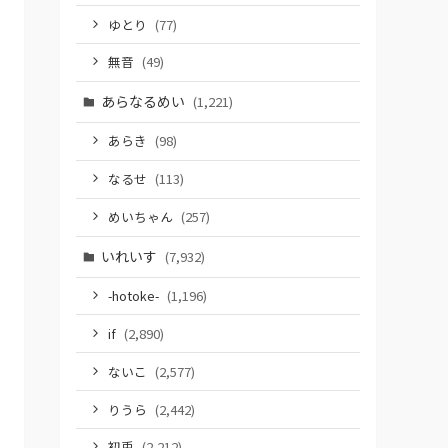
ゆとり
(77)
無音
(49)
あらなるめい
(1,221)
あらき
(98)
なるせ
(113)
めいちゃん
(257)
いれいす
(7,932)
-hotoke-
(1,196)
if
(2,890)
ないこ
(2,577)
りうら
(2,442)
初兎
(2,212)