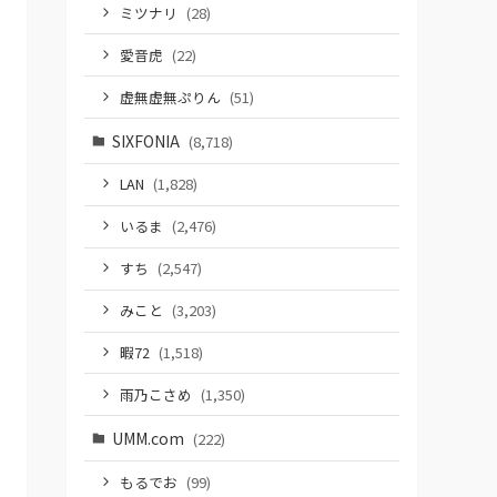
ミツナリ
(28)
愛音虎
(22)
虚無虚無ぷりん
(51)
SIXFONIA
(8,718)
LAN
(1,828)
いるま
(2,476)
すち
(2,547)
みこと
(3,203)
暇72
(1,518)
雨乃こさめ
(1,350)
UMM.com
(222)
もるでお
(99)