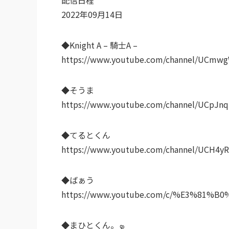
2022年09月14日
◆Knight A – 騎士A –
https://www.youtube.com/channel/UC
◆そうま
https://www.youtube.com/channel/UCpJn
◆てるとくん
https://www.youtube.com/channel/UCH
◆ばぁう
https://www.youtube.com/c/%E3%81%
◆まひとくん。ܤ