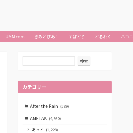
UMM.com
きみとぴあ！
すぱどり
どるれく
ハコ
検索
カテゴリー
After the Rain
(589)
AMPTAK
(4,930)
あっと
(1,228)