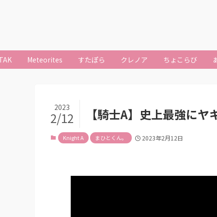
TAK
Meteorites
すたぽら
クレノア
ちょこらび
2023
【騎士A】史上最強にヤ
2/12
Knight A
まひとくん。
2023年2月12日