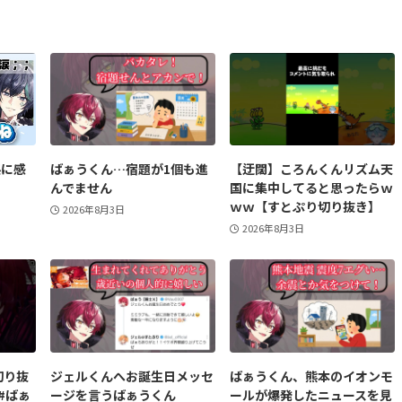
係に感
ばぁうくん…宿題が1個も進
【迂闊】ころんくんリズム天
んでません
国に集中してると思ったらｗ
ｗｗ【すとぷり切り抜き】
2026年8月3日
2026年8月3日
切り抜
ジェルくんへお誕生日メッセ
ばぁうくん、熊本のイオンモ
 #ばぁ
ージを言うばぁうくん
ールが爆発したニュースを見