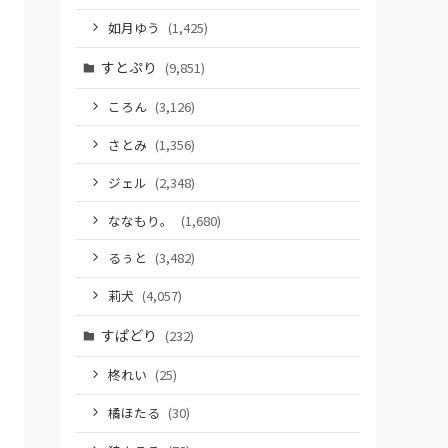
如月ゆう
(1,425)
すとぷり
(9,851)
ころん
(3,126)
さとみ
(1,356)
ジェル
(2,348)
ななもり。
(1,680)
るぅと
(3,482)
莉犬
(4,057)
すぱどり
(232)
柊れい
(25)
橘ほたる
(30)