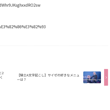
odWhr9JKsghxxdRO2sw
97%E3%82%86%E3%82%93
と2
【騎士A文字起こし】サイゼの好きなメニュ
く
ーは？