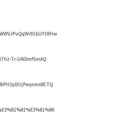
mwgWWVJPuQqWr91bUY3RHw
qI7tiz-Tr-UNDmfSmAQ
4yRBPH2pDUjPeqomx8CTQ
B0%E3%81%81%E3%81%86