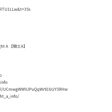
1RTU1LLw&t=35s
t A 【騎士A】
o
info
nnel/UCmwgWWVJPuQqWr91bUY3RHw
ht_a_info/