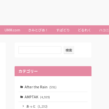
UMM.com
きみとぴあ！
すぱどり
どるれく
ハコ
検索
カテゴリー
After the Rain
(591)
AMPTAK
(4,939)
あっと
(1,232)