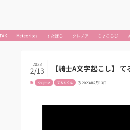
TAK
Meteorites
すたぽら
クレノア
ちょこらび
2023
【騎士A文字起こし】 
2/13
Knight A
てるとくん
2023年2月13日