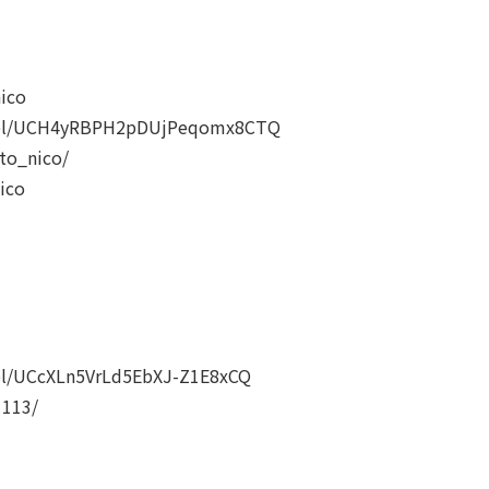
ico
nnel/UCH4yRBPH2pDUjPeqomx8CTQ
to_nico/
ico
el/UCcXLn5VrLd5EbXJ-Z1E8xCQ
1113/