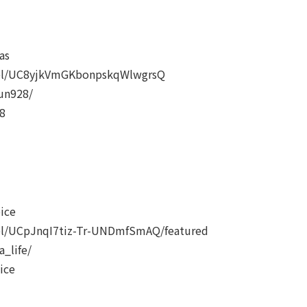
as
nel/UC8yjkVmGKbonpskqWlwgrsQ
un928/
8
ice
el/UCpJnqI7tiz-Tr-UNDmfSmAQ/featured
_life/
ice