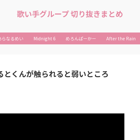
歌い手グループ 切り抜きまとめ
あらなるめい
Midnight 6
めろんぱーかー
After the Rain
てるとくんが触られると弱いところ