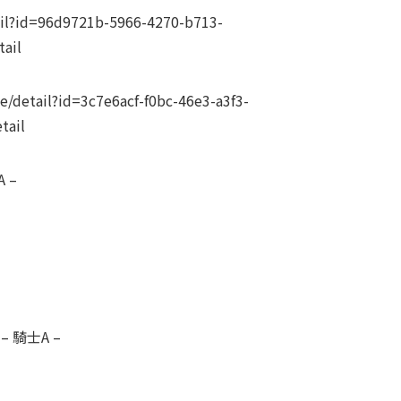
l?id=96d9721b-5966-4270-b713-
ail
etail?id=3c7e6acf-f0bc-46e3-a3f3-
tail
 –
– 騎士A –