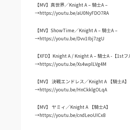
【MV】真世界／Knight A – 騎士A –
→https://youtu.be/aU0NyFDO7RA
【MV】ShowTime／Knight A – 騎士A –
→https://youtu.be/Dvv1Ibj7zgU
【XFD】Knight A / Knight A – 騎士A 
→https://youtu.be/Xs4wplLVg4M
【MV】 決戦エンドレス／Knight A 【騎士A】
→https://youtu.be/HnCkklgOLqA
【MV】 ヤミィ／Knight A 【騎士A】
→https://youtu.be/cndLeoUICx8