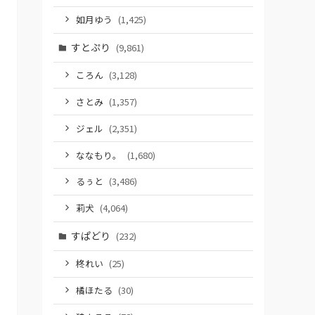
如月ゆう
(1,425)
すとぷり
(9,861)
ころん
(3,128)
さとみ
(1,357)
ジェル
(2,351)
ななもり。
(1,680)
るぅと
(3,486)
莉犬
(4,064)
すぱどり
(232)
柊れい
(25)
橘ほたる
(30)