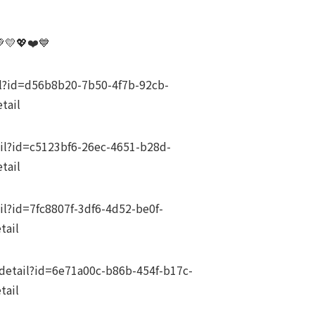
！
💛💖❤️💙
l?id=d56b8b20-7b50-4f7b-92cb-
tail
l?id=c5123bf6-26ec-4651-b28d-
tail
?id=7fc8807f-3df6-4d52-be0f-
tail
tail?id=6e71a00c-b86b-454f-b17c-
tail