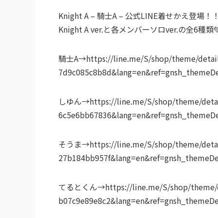
Knight A – 騎士A – 公式LINE着せかえ登場！
Knight A ver.と各メンバーソロver.の全6種類💚
騎士A→https://line.me/S/shop/theme/detai
7d9c085c8b8d&lang=en&ref=gnsh_themeDe
しゆん→https://line.me/S/shop/theme/detai
6c5e6bb67836&lang=en&ref=gnsh_themeDe
そうま→https://line.me/S/shop/theme/detail
27b184bb957f&lang=en&ref=gnsh_themeDe
てるとくん→https://line.me/S/shop/theme/de
b07c9e89e8c2&lang=en&ref=gnsh_themeDe