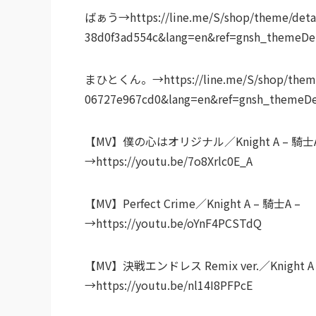
ばぁう→https://line.me/S/shop/theme/detai
38d0f3ad554c&lang=en&ref=gnsh_themeDet
まひとくん。→https://line.me/S/shop/theme/d
06727e967cd0&lang=en&ref=gnsh_themeDe
【MV】僕の心はオリジナル／Knight A – 騎士A
→https://youtu.be/7o8Xrlc0E_A
【MV】Perfect Crime／Knight A – 騎士A –
→https://youtu.be/oYnF4PCSTdQ
【MV】決戦エンドレス Remix ver.／Knight A 
→https://youtu.be/nl14I8PFPcE