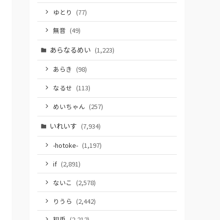
ゆとり
(77)
無音
(49)
あらなるめい
(1,223)
あらき
(98)
なるせ
(113)
めいちゃん
(257)
いれいす
(7,934)
-hotoke-
(1,197)
if
(2,891)
ないこ
(2,578)
りうら
(2,442)
初兎
(2,212)