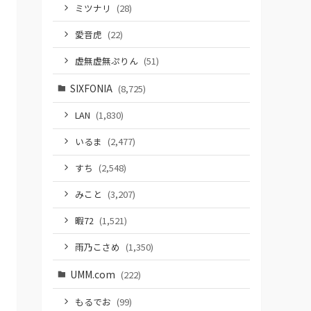
ミツナリ
(28)
愛音虎
(22)
虚無虚無ぷりん
(51)
SIXFONIA
(8,725)
LAN
(1,830)
いるま
(2,477)
すち
(2,548)
みこと
(3,207)
暇72
(1,521)
雨乃こさめ
(1,350)
UMM.com
(222)
もるでお
(99)