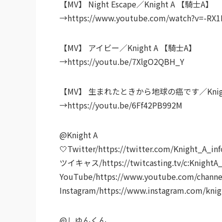
【MV】 Night Escape／Knight A 【騎士A】
→https://www.youtube.com/watch?v=-RX
【MV】 アイビー／Knight A 【騎士A】
→https://youtu.be/7XlgO2QBH_Y
【MV】 生まれたときから地球の癌です／Knigh
→https://youtu.be/6Ff42PB992M
@Knight A
🤍Twitter/https://twitter.com/Knight_A_inf
ツイキャス/https://twitcasting.tv/c:KnightA_
YouTube/https://www.youtube.com/cha
Instagram/https://www.instagram.com/knig
@しゆんくん