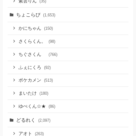
紫雲りん
(35)
ちょこらび
(1,653)
かにちゃん
(150)
さくらくん。
(98)
ちぐさくん
(766)
ふぇにくろ
(92)
ポケカメン
(513)
まいたけ
(180)
ゆぺくん☆★
(86)
どるれく
(2,097)
アオト
(263)