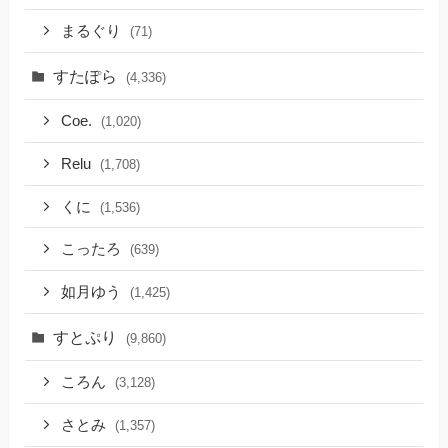
まるぐり
(71)
すたぽら
(4,336)
Coe.
(1,020)
Relu
(1,708)
くに
(1,536)
こったろ
(639)
如月ゆう
(1,425)
すとぷり
(9,860)
ころん
(3,128)
さとみ
(1,357)