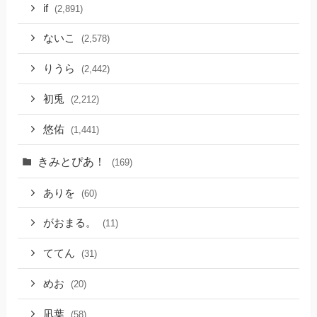
if
(2,891)
ないこ
(2,578)
りうら
(2,442)
初兎
(2,212)
悠佑
(1,441)
きみとぴあ！
(169)
ありを
(60)
がおまる。
(11)
ててん
(31)
めお
(20)
凪葉
(58)