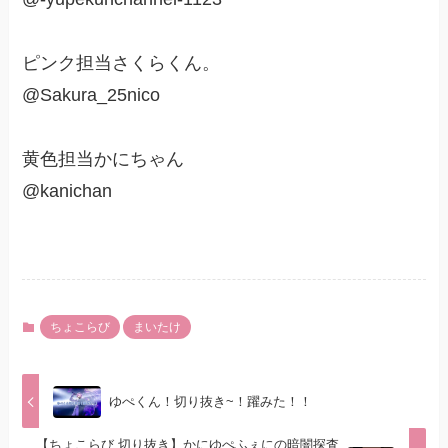
ピンク担当さくらくん。
@Sakura_25nico
黄色担当かにちゃん
@kanichan
ちょこらび
まいたけ
ゆぺくん！切り抜き~！躍みた！！
【ちょこらび 切り抜き】かにゆぺふぇにの暗闇探査