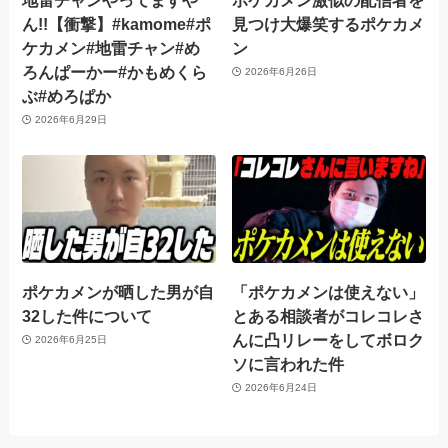
ん!!【衝撃】#kamome#ポ
見つけ大爆笑するポケカメ
ケカメン#地雷チャン#め
ン
ろんぱーかー#かもめくら
2026年6月26日
ぶ#めろぱか
2026年6月29日
ポケカメンが晒した男が自
「ポケカメンは使えない」
32した件について
とある相談者がコレコレさ
んに凸リレーをしてボロク
2026年6月25日
ソに言われた件
2026年6月24日