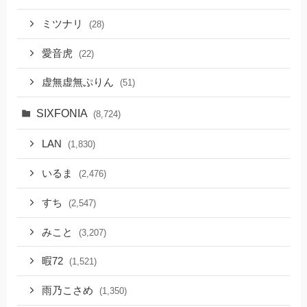
ミツナリ
(28)
愛音虎
(22)
虚無虚無ぷりん
(51)
SIXFONIA
(8,724)
LAN
(1,830)
いるま
(2,476)
すち
(2,547)
みこと
(3,207)
暇72
(1,521)
雨乃こさめ
(1,350)