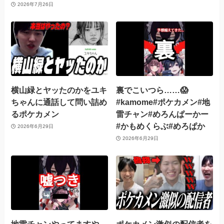
2026年7月26日
横山緑とヤッたのかをユキ
裏でこいつら……😱
ちゃんに通話して問い詰め
#kamome#ポケカメン#地
るポケカメン
雷チャン#めろんぱーかー
#かもめくらぶ#めろぱか
2026年6月29日
2026年6月29日
地雷チャンやってますや
ポケカメン激似の配信者を