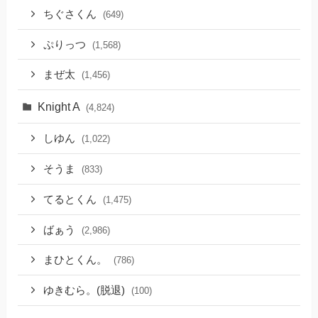
ちぐさくん
(649)
ぷりっつ
(1,568)
まぜ太
(1,456)
Knight A
(4,824)
しゆん
(1,022)
そうま
(833)
てるとくん
(1,475)
ばぁう
(2,986)
まひとくん。
(786)
ゆきむら。(脱退)
(100)