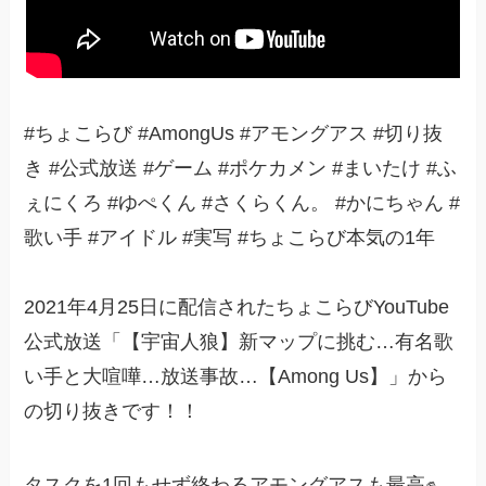
#ちょこらび #AmongUs #アモングアス #切り抜
き #公式放送 #ゲーム #ポケカメン #まいたけ #ふ
ぇにくろ #ゆぺくん #さくらくん。 #かにちゃん #
歌い手 #アイドル #実写 #ちょこらび本気の1年
2021年4月25日に配信されたちょこらびYouTube
公式放送「【宇宙人狼】新マップに挑む…有名歌
い手と大喧嘩…放送事故…【Among Us】」から
の切り抜きです！！
タスクを1回もせず終わるアモングアスも最高✊