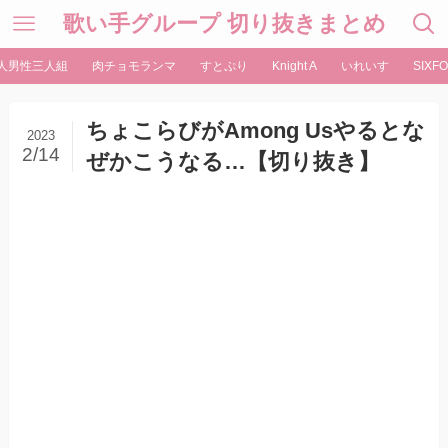
歌い手グループ 切り抜きまとめ
人男性三人組
肉チョモランマ
すとぷり
Knight A
いれいす
SIXFO
ちょこらびがAmong Usやるとな
2023
2/14
ぜかこうなる…【切り抜き】