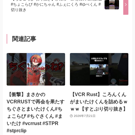
#ちょこらび #かにちゃん #ふぇにくろ #ゆぺくん #
切り抜き
関連記事
【衝撃】まさかの
【VCR Rust】ころんくん
VCRRUSTで再会を果たす
がまいたけくんを詰めるｗ
ちぐさとまいたけくん#ち
ｗｗ【すとぷり切り抜き】
ょこらび #ちぐさくん #ま
2026年7月21日
いたけ #vcrrust #STPR
#stprclip