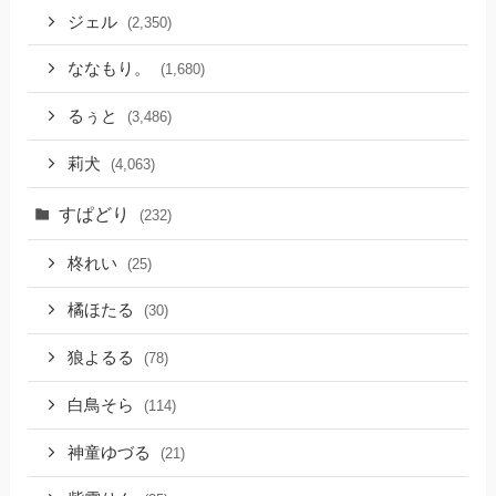
ジェル
(2,350)
ななもり。
(1,680)
るぅと
(3,486)
莉犬
(4,063)
すぱどり
(232)
柊れい
(25)
橘ほたる
(30)
狼よるる
(78)
白鳥そら
(114)
神童ゆづる
(21)