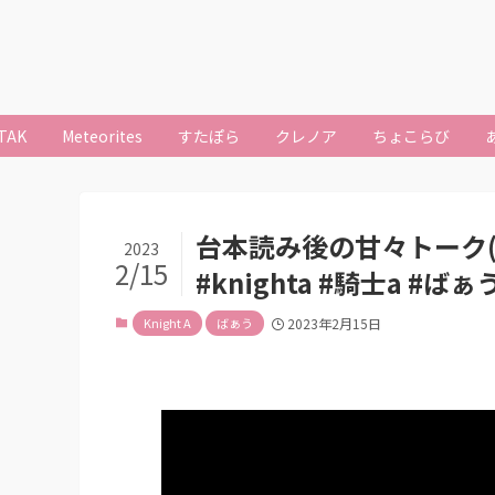
TAK
Meteorites
すたぽら
クレノア
ちょこらび
台本読み後の甘々トーク(
2023
2/15
#knighta #騎士a #
Knight A
ばぁう
2023年2月15日