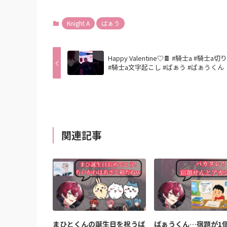
Knight A
ばぁう
Happy Valentine♡🍫 #騎士a #騎士a
#騎士a文字起こし #ばぁう #ばぁうくん
関連記事
まひとくんの誕生日を祝うば
ばぁうくん…宿題が1