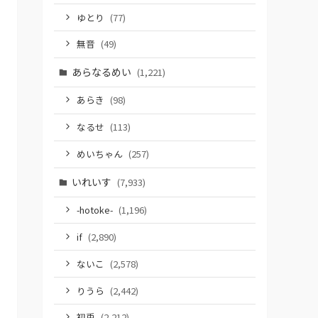
ゆとり
(77)
無音
(49)
あらなるめい
(1,221)
あらき
(98)
なるせ
(113)
めいちゃん
(257)
いれいす
(7,933)
-hotoke-
(1,196)
if
(2,890)
ないこ
(2,578)
りうら
(2,442)
初兎
(2,212)