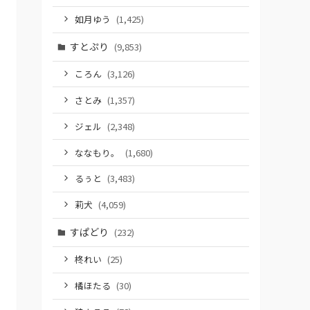
如月ゆう
(1,425)
すとぷり
(9,853)
ころん
(3,126)
さとみ
(1,357)
ジェル
(2,348)
ななもり。
(1,680)
るぅと
(3,483)
莉犬
(4,059)
すぱどり
(232)
柊れい
(25)
橘ほたる
(30)