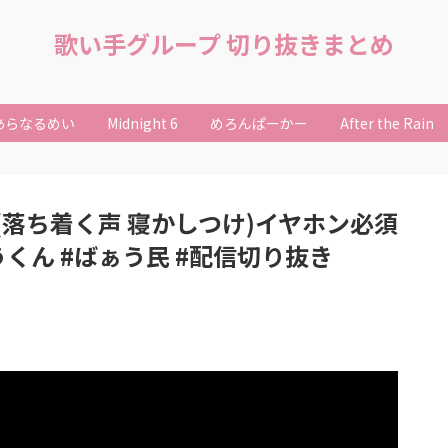
歌い手グループ 切り抜きまとめ
あらなるめい
Midnight 6
めろんぱーかー
After the Rain
落ち着く声 寝かしつけ)イヤホン必須
ばぁうくん #ばぁう民 #配信切り抜き