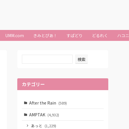
UMM.com
きみとぴあ！
すぱどり
どるれく
ハコ
検索
カテゴリー
After the Rain
(589)
AMPTAK
(4,932)
あっと
(1,229)