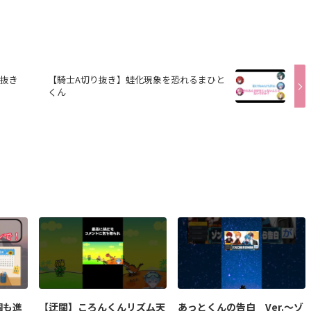
切り抜き
【騎士A切り抜き】蛙化現象を恐れるまひと
くん
個も進
【迂闊】ころんくんリズム天
あっとくんの告白 Ver.〜ゾ