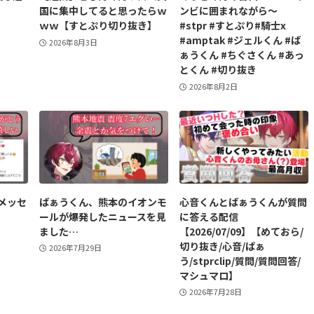
国に集中してると思ったらｗ
ンビに囲まれながら〜
ｗｗ【すとぷり切り抜き】
#stpr #すとぷり#騎士x
#amptak #ジェルくん #ば
2026年8月3日
ぁうくん #ちぐさくん #あっ
とくん #切り抜き
2026年8月2日
メッセ
ばぁうくん、熊本のイオンモ
心音くんとばぁうくんが質問
ールが爆発したニュースを見
に答える配信
ました…
【2026/07/09】【めておら/
切り抜き/心音/ばぁ
2026年7月29日
う/stprclip/質問/質問回答/
マシュマロ】
2026年7月28日