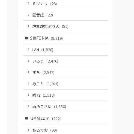
ミツナリ
(28)
愛音虎
(22)
虚無虚無ぷりん
(51)
SIXFONIA
(8,719)
LAN
(1,828)
いるま
(2,476)
すち
(2,547)
みこと
(3,204)
暇72
(1,518)
雨乃こさめ
(1,350)
UMM.com
(222)
もるでお
(99)