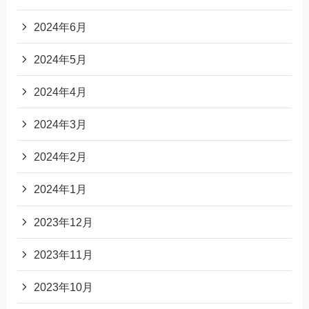
2024年6月
2024年5月
2024年4月
2024年3月
2024年2月
2024年1月
2023年12月
2023年11月
2023年10月