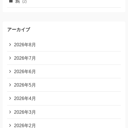
鴉
(2)
アーカイブ
2026年8月
2026年7月
2026年6月
2026年5月
2026年4月
2026年3月
2026年2月