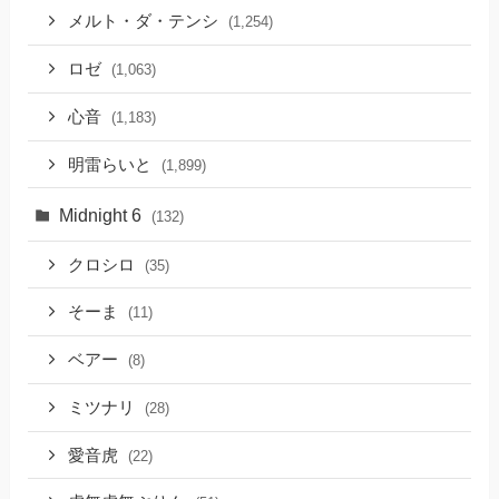
メルト・ダ・テンシ
(1,254)
ロゼ
(1,063)
心音
(1,183)
明雷らいと
(1,899)
Midnight 6
(132)
クロシロ
(35)
そーま
(11)
ベアー
(8)
ミツナリ
(28)
愛音虎
(22)