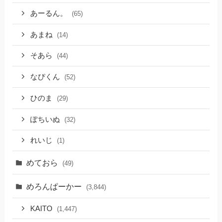
あーるん。
(65)
あまね
(14)
そあら
(44)
なぴくん
(52)
ひのま
(29)
ぽちいぬ
(32)
れいじ
(1)
めておら
(49)
めろんぱーかー
(3,844)
KAITO
(1,447)