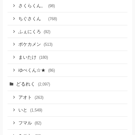
さくらくん。
(98)
ちぐさくん
(768)
ふぇにくろ
(92)
ポケカメン
(513)
まいたけ
(180)
ゆぺくん☆★
(86)
どるれく
(2,097)
アオト
(263)
いと
(1,549)
フマル
(82)