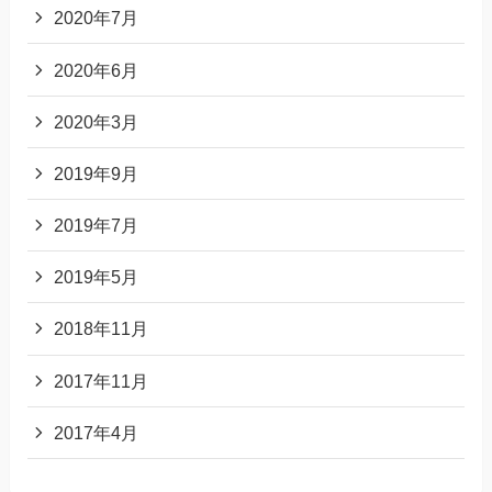
2020年7月
2020年6月
2020年3月
2019年9月
2019年7月
2019年5月
2018年11月
2017年11月
2017年4月