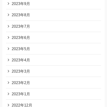
2023年9月
2023年8月
2023年7月
2023年6月
2023年5月
2023年4月
2023年3月
2023年2月
2023年1月
2022年12月