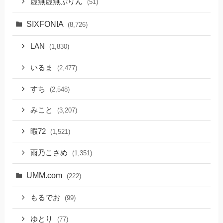
虚無虚無ぷりん
(51)
SIXFONIA
(8,726)
LAN
(1,830)
いるま
(2,477)
すち
(2,548)
みこと
(3,207)
暇72
(1,521)
雨乃こさめ
(1,351)
UMM.com
(222)
もるでお
(99)
ゆとり
(77)