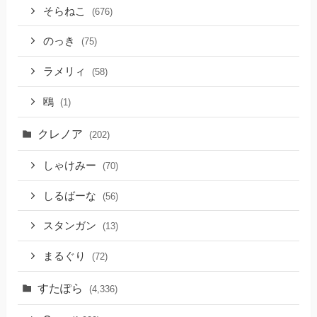
そらねこ
(676)
のっき
(75)
ラメリィ
(58)
鴎
(1)
クレノア
(202)
しゃけみー
(70)
しるばーな
(56)
スタンガン
(13)
まるぐり
(72)
すたぽら
(4,336)