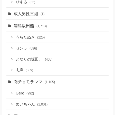
りする
(33)
成人男性三組
(1)
浦島坂田船
(1,713)
うらたぬき
(225)
センラ
(896)
となりの坂田。
(435)
志麻
(559)
肉チョモランマ
(1,165)
Gero
(992)
めいちゃん
(1,001)