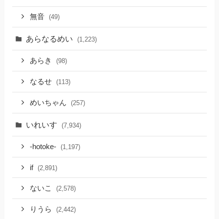
無音
(49)
あらなるめい
(1,223)
あらき
(98)
なるせ
(113)
めいちゃん
(257)
いれいす
(7,934)
-hotoke-
(1,197)
if
(2,891)
ないこ
(2,578)
りうら
(2,442)