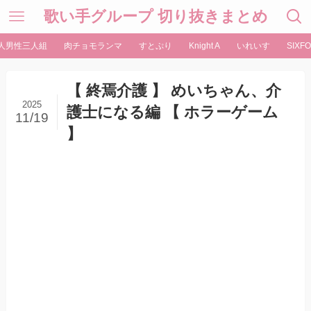
歌い手グループ 切り抜きまとめ
人男性三人組
肉チョモランマ
すとぷり
Knight A
いれいす
SIXFO
【 終焉介護 】 めいちゃん、介
2025
護士になる編 【 ホラーゲーム
11/19
】