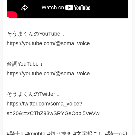
そうまくんのYouTube ↓
https://youtube.com/@soma_voice_
台詞YouTube ↓
https://youtube.com/@soma_voice
そうまくんのTwitter ↓
https://twitter.com/soma_voice?
s=20&t=zCThZ93wSRYGsCobj5VeVw
#騎士a #knighta #切り抜き #文字起こし #騎士a切