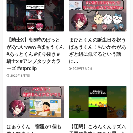
【騎士X】朝5時のばっと
まひとくんの誕生日を祝う
があついwww #ばぁうくん
ばぁうくん！ちいかわがあ
#あっとくん #切り抜き #
ざと組に似てるという話
騎士x #アンプタックカラ
に…
ーズ #stprclip
2026年8月5日
2026年8月7日
ばぁうくん…宿題が1個も
【迂闊】ころんくんリズム