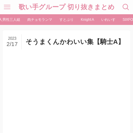
歌い手グループ 切り抜きまとめ
人男性三人組
肉チョモランマ
すとぷり
Knight A
いれいす
SIXFO
2023
そうまくんかわいい集【騎士A】
2/17