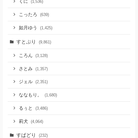
くに
(1,536)
こったろ
(639)
如月ゆう
(1,425)
すとぷり
(9,861)
ころん
(3,128)
さとみ
(1,357)
ジェル
(2,351)
ななもり。
(1,680)
るぅと
(3,486)
莉犬
(4,064)
すぱどり
(232)