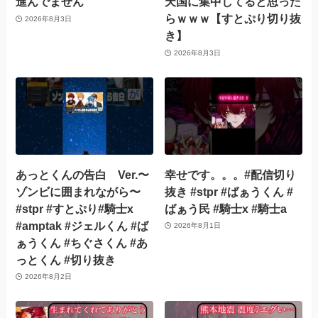
進んでません
天国に集中してると思った
らｗｗｗ【すとぷり切り抜
2026年8月3日
き】
2026年8月3日
あっとくんの告白 Ver.〜
幸せです。。。#配信切り
ゾンビに囲まれながら〜
抜き #stpr #ばぁうくん #
#stpr #すとぷり#騎士x
ばぁう民 #騎士x #騎士a
#amptak #ジェルくん #ば
2026年8月1日
ぁうくん #ちぐさくん #あ
っとくん #切り抜き
2026年8月2日