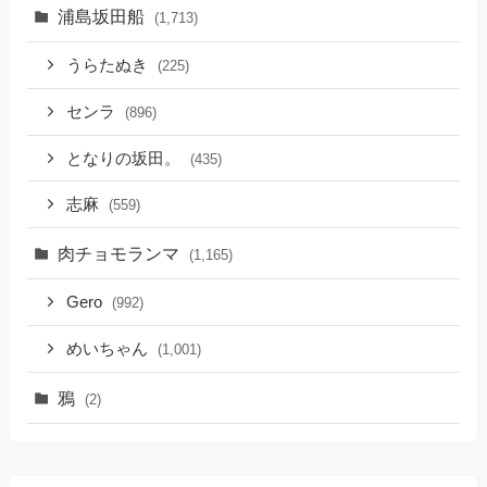
浦島坂田船
(1,713)
うらたぬき
(225)
センラ
(896)
となりの坂田。
(435)
志麻
(559)
肉チョモランマ
(1,165)
Gero
(992)
めいちゃん
(1,001)
鴉
(2)