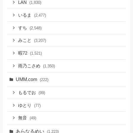
LAN
(1,830)
いるま
(2,477)
すち
(2,548)
みこと
(3,207)
暇72
(1,521)
雨乃こさめ
(1,350)
UMM.com
(222)
もるでお
(99)
ゆとり
(77)
無音
(49)
あらなるめい
(1,223)