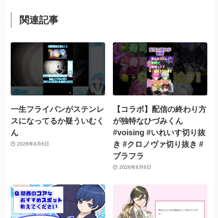
関連記事
一生フライパンがステンレ
【コラボ】配信の終わり方
スになってるか疑ういむく
が独特なひづみくん
ん
#voising #いれいす切り抜
き #クロノヴァ切り抜き #
2026年8月6日
ブラフラ
2026年8月6日