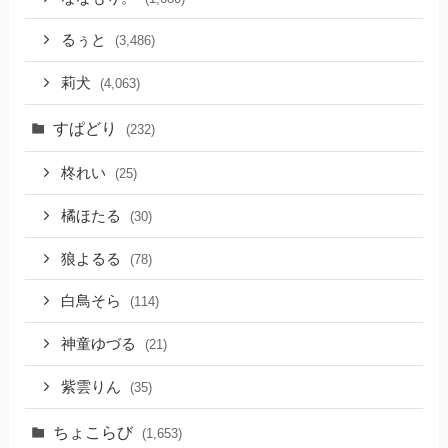
るぅと
(3,486)
莉犬
(4,063)
すぱどり
(232)
柊れい
(25)
橘ほたる
(30)
狼よるる
(78)
白鳥そら
(114)
神童ゆづる
(21)
紫雲りん
(35)
ちょこらび
(1,653)