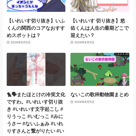
【いれいす切り抜き】いふ
【いれいす 切り抜き】悠
くんの関西のコアなおすす
佑くんは人生の最期どこで
めスポットは？
迎えたい？
2026年8月5日
2026年8月5日
🐤🗣️またほとけの冷笑文化
ないこの歌枠動物園まとめ
ですわ。#いれいす切り抜
2026年8月5日
き #いれいす文字起こし #
りうっこ #いむっこ #みに
うさー #ないふぁみ #いれ
りすさんと繋がりたい #い