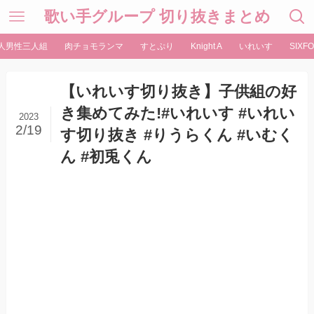
歌い手グループ 切り抜きまとめ
人男性三人組
肉チョモランマ
すとぷり
Knight A
いれいす
SIXFO
【いれいす切り抜き】子供組の好
き集めてみた!#いれいす #いれい
2023
2/19
す切り抜き #りうらくん #いむく
ん #初兎くん