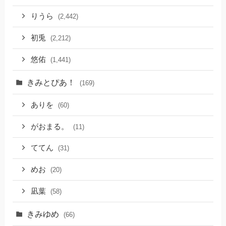
りうら
(2,442)
初兎
(2,212)
悠佑
(1,441)
きみとぴあ！
(169)
ありを
(60)
がおまる。
(11)
ててん
(31)
めお
(20)
凪葉
(58)
きみゆめ
(66)