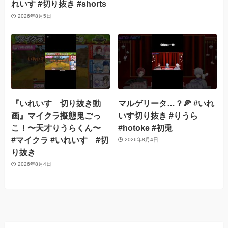
れいす #切り抜き #shorts
2026年8月5日
『いれいす 切り抜き動
マルゲリータ…？🍕 #いれ
画』マイクラ擬態鬼ごっ
いす切り抜き #りうら
こ！〜天才りうらくん〜
#hotoke #初兎
#マイクラ #いれいす #切
2026年8月4日
り抜き
2026年8月4日