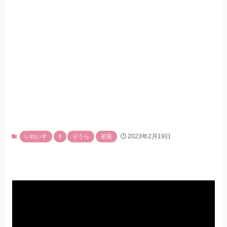
2023年2月19日
いれいす
if
りうら
初兎