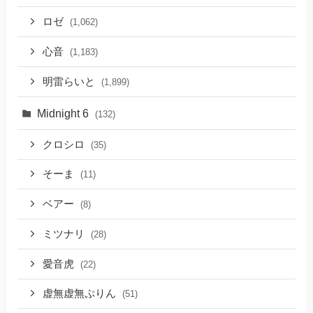
ロゼ
(1,062)
心音
(1,183)
明雷らいと
(1,899)
Midnight 6
(132)
クロシロ
(35)
そーま
(11)
ベアー
(8)
ミツナリ
(28)
愛音虎
(22)
虚無虚無ぷりん
(51)