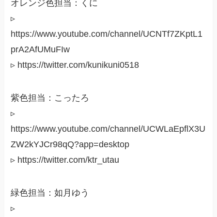
オレンジ色担当：くに
▹
https://www.youtube.com/channel/UCNTf7ZKptL1
prA2AfUMuFIw
▹ https://twitter.com/kunikuni0518
紫色担当：こったろ
▹
https://www.youtube.com/channel/UCWLaEpflX3U
ZW2kYJCr98qQ?app=desktop
▹ https://twitter.com/ktr_utau
緑色担当：如月ゆう
▹