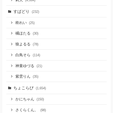
(4,064)
すぱどり
(232)
柊れい
(25)
橘ほたる
(30)
狼よるる
(78)
白鳥そら
(114)
神童ゆづる
(21)
紫雲りん
(35)
ちょこらび
(1,654)
かにちゃん
(150)
さくらくん。
(98)