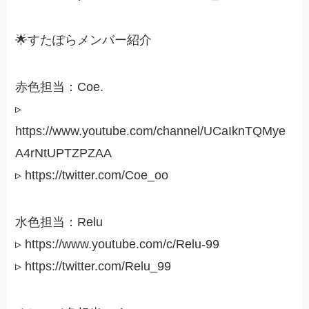
🌟すたぽらメンバー紹介
赤色担当：Coe.
▹
https://www.youtube.com/channel/UCaIknTQMye
A4rNtUPTZPZAA
▹ https://twitter.com/Coe_oo
水色担当：Relu
▹ https://www.youtube.com/c/Relu-99
▹ https://twitter.com/Relu_99