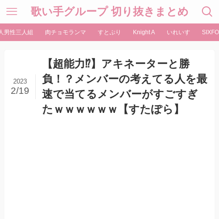
歌い手グループ 切り抜きまとめ
人男性三人組
肉チョモランマ
すとぷり
Knight A
いれいす
SIXFO
【超能力⁉︎】アキネーターと勝
負！？メンバーの考えてる人を最
2023
2/19
速で当てるメンバーがすごすぎ
たｗｗｗｗｗｗ【すたぽら】