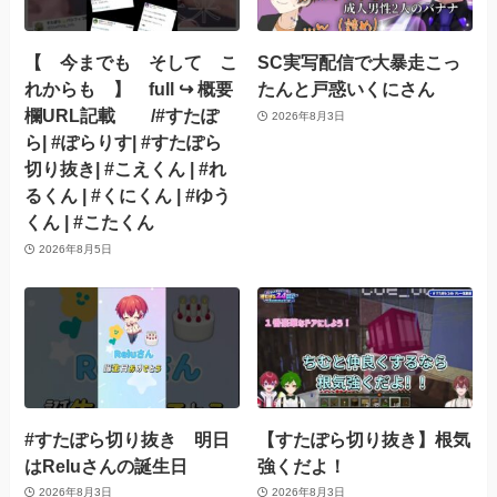
【 今までも そして こ
SC実写配信で大暴走こっ
れからも 】 full ↪︎ 概要
たんと戸惑いくにさん
欄URL記載 /#すたぽ
2026年8月3日
ら| #ぽらりす| #すたぽら
切り抜き| #こえくん | #れ
るくん | #くにくん | #ゆう
くん | #こたくん
2026年8月5日
#すたぽら切り抜き 明日
【すたぽら切り抜き】根気
はReluさんの誕生日
強くだよ！
2026年8月3日
2026年8月3日