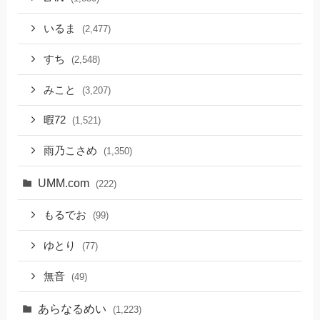
いるま
(2,477)
すち
(2,548)
みこと
(3,207)
暇72
(1,521)
雨乃こさめ
(1,350)
UMM.com
(222)
もるでお
(99)
ゆとり
(77)
無音
(49)
あらなるめい
(1,223)