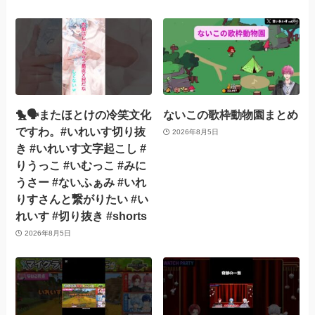
🐤🗣️またほとけの冷笑文化
ないこの歌枠動物園まとめ
ですわ。#いれいす切り抜
2026年8月5日
き #いれいす文字起こし #
りうっこ #いむっこ #みに
うさー #ないふぁみ #いれ
りすさんと繋がりたい #い
れいす #切り抜き #shorts
2026年8月5日