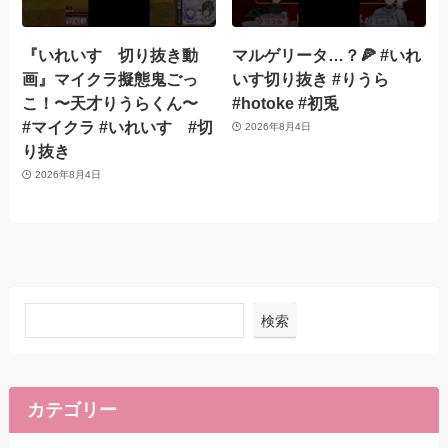
『いれいす 切り抜き動
マルゲリータ…？🍕 #いれ
画』マイクラ擬態鬼ごっ
いす切り抜き #りうら
こ！〜天才りうらくん〜
#hotoke #初兎
#マイクラ #いれいす #切
2026年8月4日
り抜き
2026年8月4日
検索
カテゴリー