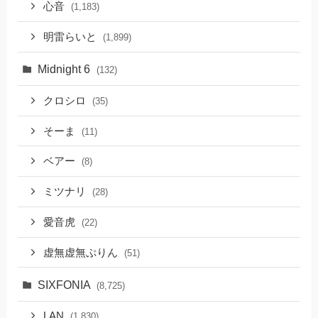
心音
(1,183)
明雷らいと
(1,899)
Midnight 6
(132)
クロシロ
(35)
そーま
(11)
ベアー
(8)
ミツナリ
(28)
愛音虎
(22)
虚無虚無ぷりん
(51)
SIXFONIA
(8,725)
LAN
(1,830)