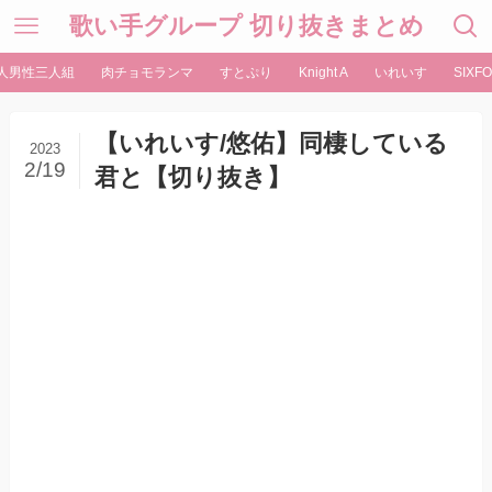
歌い手グループ 切り抜きまとめ
人男性三人組
肉チョモランマ
すとぷり
Knight A
いれいす
SIXFO
【いれいす/悠佑】同棲している
2023
2/19
君と【切り抜き】