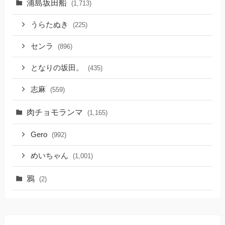
浦島坂田船
(1,713)
うらたぬき
(225)
センラ
(896)
となりの坂田。
(435)
志麻
(559)
肉チョモランマ
(1,165)
Gero
(992)
めいちゃん
(1,001)
鴉
(2)