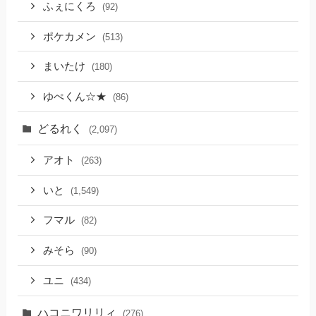
ふぇにくろ
(92)
ポケカメン
(513)
まいたけ
(180)
ゆぺくん☆★
(86)
どるれく
(2,097)
アオト
(263)
いと
(1,549)
フマル
(82)
みそら
(90)
ユニ
(434)
ハコニワリリィ
(276)