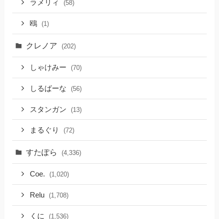
ラメリィ
(58)
鴎
(1)
クレノア
(202)
しゃけみー
(70)
しるばーな
(56)
スタンガン
(13)
まるぐり
(72)
すたぽら
(4,336)
Coe.
(1,020)
Relu
(1,708)
くに
(1,536)