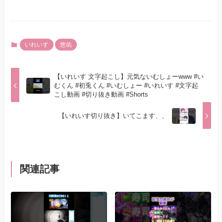
いれいす
悠佑
【いれいす 文字起こし】元気ないむしょーwww #い
むくん #初兎くん #いむしょー #いれいす #文字起
こし動画 #切り抜き動画 #Shorts
【いれいす切り抜き】いてこます、、
関連記事