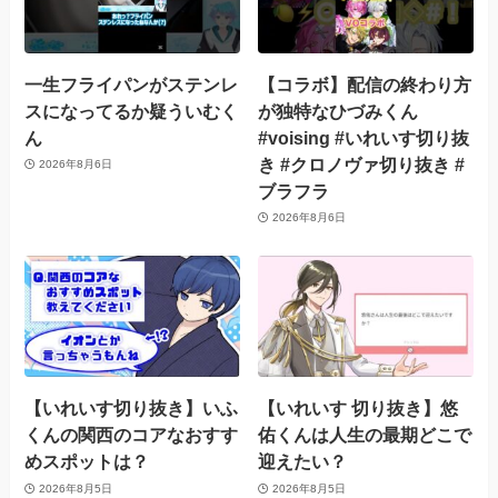
一生フライパンがステンレ
【コラボ】配信の終わり方
スになってるか疑ういむく
が独特なひづみくん
ん
#voising #いれいす切り抜
き #クロノヴァ切り抜き #
2026年8月6日
ブラフラ
2026年8月6日
【いれいす切り抜き】いふ
【いれいす 切り抜き】悠
くんの関西のコアなおすす
佑くんは人生の最期どこで
めスポットは？
迎えたい？
2026年8月5日
2026年8月5日