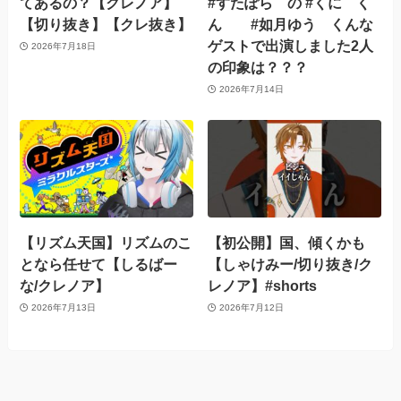
てあるの？【クレノア】
#すたぽら の #くに く
【切り抜き】【クレ抜き】
ん #如月ゆう くんな
ゲストで出演しました2人
2026年7月18日
の印象は？？？
2026年7月14日
【リズム天国】リズムのこ
【初公開】国、傾くかも
となら任せて【しるばー
【しゃけみー/切り抜き/ク
な/クレノア】
レノア】#shorts
2026年7月13日
2026年7月12日