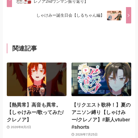
レノア2ndワンマン振り返り】
しゃけみー誕生日会【しるちゃん編】
関連記事
【熱異常】高音も異常。
【リクエスト歌枠！】夏の
【しゃけみー/歌ってみた/
アニソン縛り【しゃけみ
クレノア】
ー/クレノア】#新人vtuber
#shorts
2026年8月2日
2026年7月25日