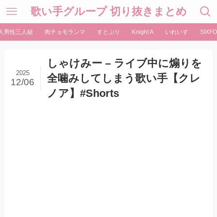
歌い手グループ 切り抜きまとめ
人男性三人組
肉チョモランマ
すとぷり
Knight A
いれいす
SIXFO
しゃけみー – ライブ中に煽りを
2025
全噛みしてしまう歌い手【クレ
12/06
ノア】#Shorts