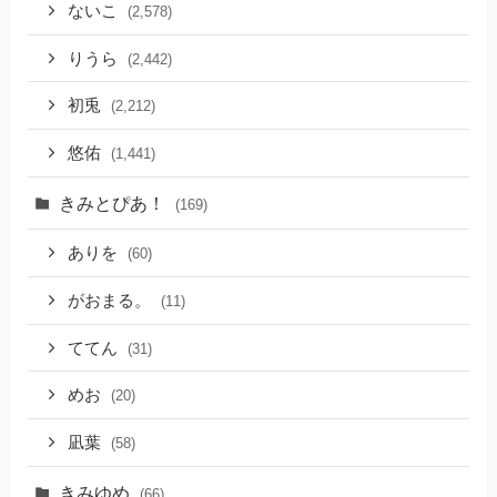
ないこ
(2,578)
りうら
(2,442)
初兎
(2,212)
悠佑
(1,441)
きみとぴあ！
(169)
ありを
(60)
がおまる。
(11)
ててん
(31)
めお
(20)
凪葉
(58)
きみゆめ
(66)