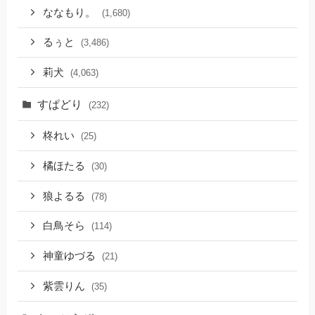
ななもり。
(1,680)
るぅと
(3,486)
莉犬
(4,063)
すぱどり
(232)
柊れい
(25)
橘ほたる
(30)
狼よるる
(78)
白鳥そら
(114)
神童ゆづる
(21)
紫雲りん
(35)