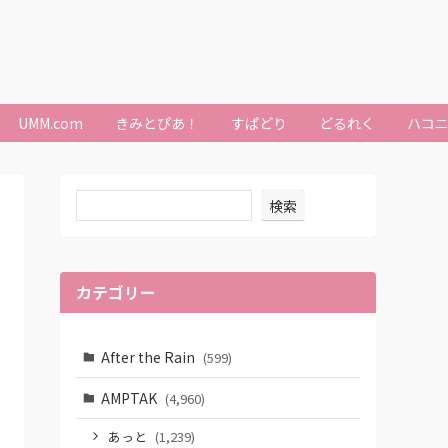
UMM.com
きみとぴあ！
すぱどり
どるれく
ハコ
検索
カテゴリー
After the Rain
(599)
AMPTAK
(4,960)
あっと
(1,239)