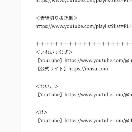
＜青組切り抜き集＞
https://www.youtube.com/playlist?list=P
＋＋＋＋＋＋＋＋＋＋＋＋＋＋＋＋＋＋＋＋
＜いれいす公式＞
【YouTube】https://www.youtube.com/@ir
【公式サイト】https://ireisu.com
＜ないこ＞
【YouTube】https://www.youtube.com/@na
＜If＞
【YouTube】https://www.youtube.com/@If