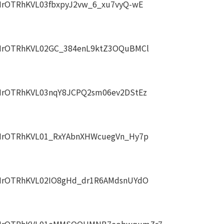
PLHrOTRhKVL03fbxpyJ2vw_6_xu7vyQ-wE
=PLHrOTRhKVL02GC_384enL9ktZ3OQuBMCl
=PLHrOTRhKVL03nqY8JCPQ2sm06ev2DStEz
=PLHrOTRhKVL01_RxYAbnXHWcuegVn_Hy7p
=PLHrOTRhKVL02IO8gHd_dr1R6AMdsnUYdO
t=PLHrOTRhKVL01eMMSOQHMNB7eobwqumZr7