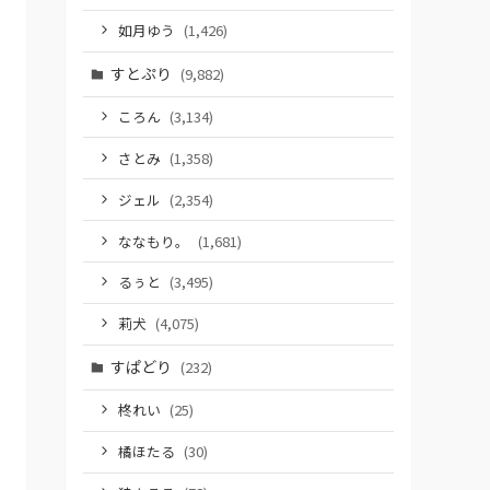
如月ゆう
(1,426)
すとぷり
(9,882)
ころん
(3,134)
さとみ
(1,358)
ジェル
(2,354)
ななもり。
(1,681)
るぅと
(3,495)
莉犬
(4,075)
すぱどり
(232)
柊れい
(25)
橘ほたる
(30)