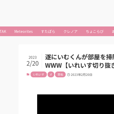
TAK
Meteorites
すたぽら
クレノア
ちょこらび
遂にいむくんが部屋を掃
2023
2/20
WWW【いれいす切り抜
いれいす
if
悠佑
2023年2月20日