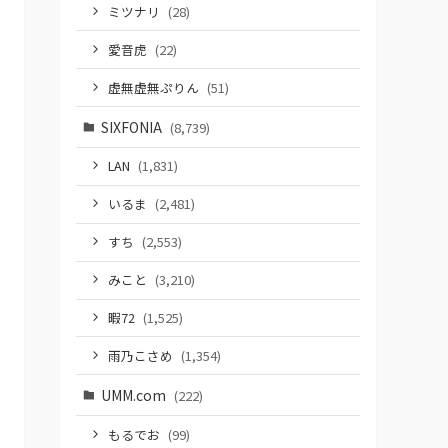
ミツナリ
(28)
愛音虎
(22)
虚無虚無ぷりん
(51)
SIXFONIA
(8,739)
LAN
(1,831)
いるま
(2,481)
すち
(2,553)
みこと
(3,210)
暇72
(1,525)
雨乃こさめ
(1,354)
UMM.com
(222)
もるでお
(99)