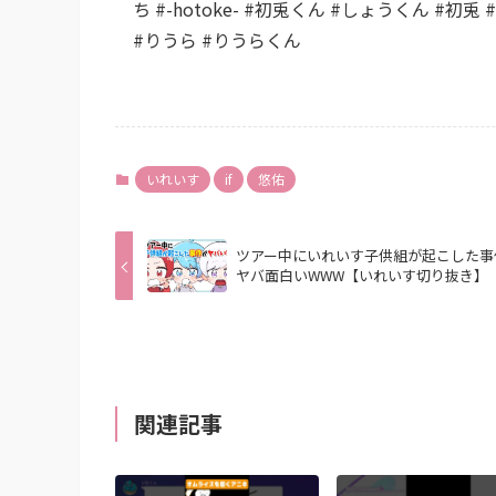
ち #-hotoke- #初兎くん #しょうくん #初
#りうら #りうらくん
いれいす
if
悠佑
ツアー中にいれいす子供組が起こした事
ヤバ面白いWWW【いれいす切り抜き】
関連記事