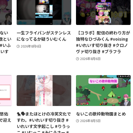
】ない
一生フライパンがステンレス
【コラボ】配信の終わり方が
数とい
になってるか疑ういむくん
独特なひづみくん #voising
#いふ
#いれいす切り抜き #クロノ
2026年8月6日
れいす
ヴァ切り抜き #ブラフラ
2026年8月6日
】悠佑
🐤🗣️またほとけの冷笑文化で
ないこの歌枠動物園まとめ
で迎え
すわ。#いれいす切り抜き #
2026年8月5日
いれいす文字起こし #りうっ
こ #いむっこ #みにうさー #