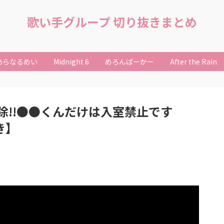
歌い手グループ 切り抜きまとめ
あらなるめい
Midnight 6
めろんぱーかー
After the Rain
除!!●●くんだけは入室禁止です
き】