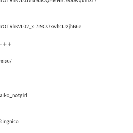
LHrOTRhKVL02_x-7r9Cs7xwhcIJXjhB6e
＋＋＋
eisu/
iko_notgirl
singnico