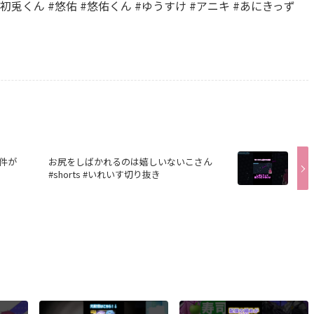
兎 #初兎くん #悠佑 #悠佑くん #ゆうすけ #アニキ #あにきっず
件が
お尻をしばかれるのは嬉しいないこさん
#shorts #いれいす切り抜き