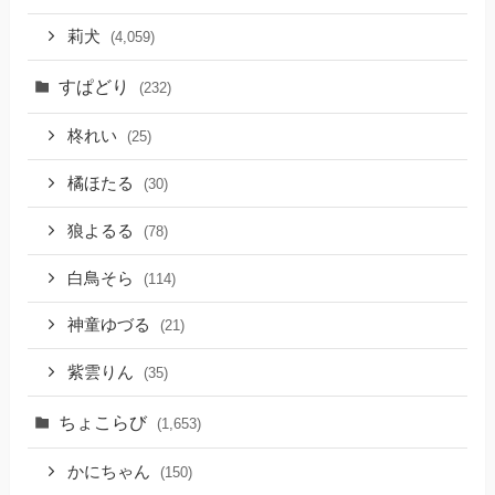
莉犬
(4,059)
すぱどり
(232)
柊れい
(25)
橘ほたる
(30)
狼よるる
(78)
白鳥そら
(114)
神童ゆづる
(21)
紫雲りん
(35)
ちょこらび
(1,653)
かにちゃん
(150)