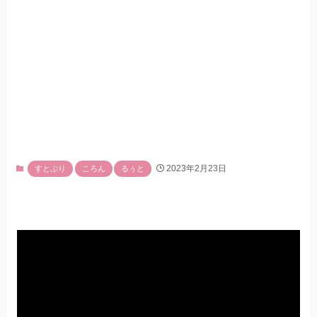
2023年2月23日
すとぷり
ころん
るぅと