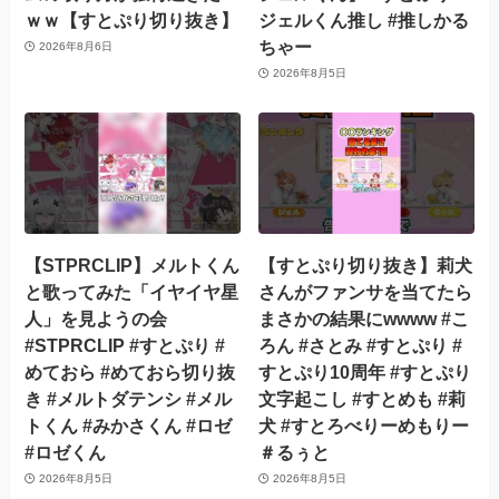
ｗｗ【すとぷり切り抜き】
ジェルくん推し #推しかる
ちゃー
2026年8月6日
2026年8月5日
【STPRCLIP】メルトくん
【すとぷり切り抜き】莉犬
と歌ってみた「イヤイヤ星
さんがファンサを当てたら
人」を見ようの会
まさかの結果にwwww #こ
#STPRCLIP #すとぷり #
ろん #さとみ #すとぷり #
めておら #めておら切り抜
すとぷり10周年 #すとぷり
き #メルトダテンシ #メル
文字起こし #すとめも #莉
トくん #みかさくん #ロゼ
犬 #すとろべりーめもりー
#ロゼくん
＃るぅと
2026年8月5日
2026年8月5日