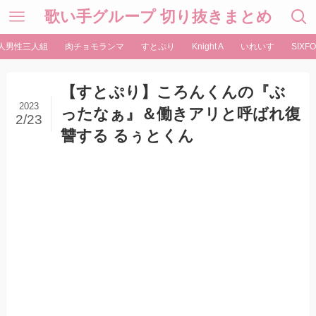
歌い手グループ 切り抜きまとめ
人男性三人組
肉チョモランマ
すとぷり
Knight A
いれいす
SIXFO
【すとぷり】ころんくんの『ぶ
2023
ったなぁ』＆働きアリと呼ばれ復
2/23
讐する るぅとくん