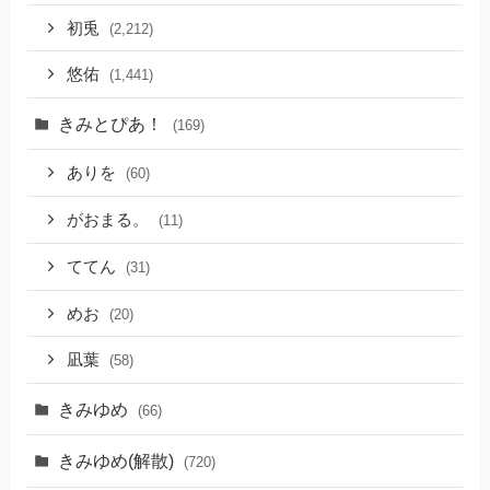
初兎
(2,212)
悠佑
(1,441)
きみとぴあ！
(169)
ありを
(60)
がおまる。
(11)
ててん
(31)
めお
(20)
凪葉
(58)
きみゆめ
(66)
きみゆめ(解散)
(720)