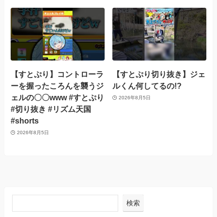
【すとぷり】コントローラ
【すとぷり切り抜き】ジェ
ーを握ったころんを襲うジ
ルくん何してるの!?
ェルの〇〇www #すとぷり
2026年8月5日
#切り抜き #リズム天国
#shorts
2026年8月5日
検索