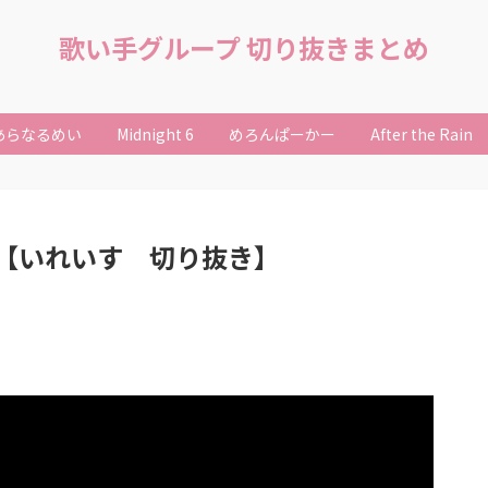
歌い手グループ 切り抜きまとめ
あらなるめい
Midnight 6
めろんぱーかー
After the Rain
【いれいす 切り抜き】