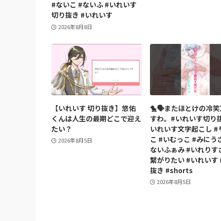
#ないこ #ないふ #いれいす
切り抜き #いれいす
2026年8月8日
【いれいす 切り抜き】悠佑
🐤🗣️またほとけの冷
くんは人生の最期どこで迎え
すわ。#いれいす切り抜
たい？
いれいす文字起こし #
こ #いむっこ #みにうさ
2026年8月5日
ないふぁみ #いれりす
繋がりたい #いれいす 
抜き #shorts
2026年8月5日