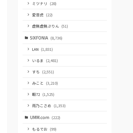
ミツナリ
(28)
愛音虎
(22)
虚無虚無ぷりん
(51)
SIXFONIA
(8,736)
LAN
(1,831)
いるま
(2,481)
すち
(2,551)
みこと
(3,210)
暇72
(1,525)
雨乃こさめ
(1,353)
UMM.com
(222)
もるでお
(99)