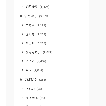
如月ゆう
(1,426)
すとぷり
(9,878)
ころん
(3,133)
さとみ
(1,358)
ジェル
(2,354)
ななもり。
(1,681)
るぅと
(3,492)
莉犬
(4,074)
すぱどり
(232)
柊れい
(25)
橘ほたる
(30)