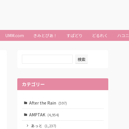
UMM.com
きみとぴあ！
すぱどり
どるれく
ハコ
検索
カテゴリー
After the Rain
(597)
AMPTAK
(4,954)
あっと
(1,237)