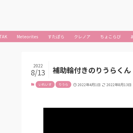
TAK
Meteorites
すたぽら
クレノア
ちょこらび
2022
補助輪付きのりうらくん
8/13
いれいす
りうら
2022年4月1日
2022年8月13日