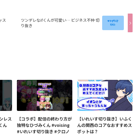
ャス
ツンデレなifくんが可愛い… ビジネス不仲 切
り抜き
ンレス
【コラボ】配信の終わり方が
【いれいす切り抜き】いふく
くん
独特なひづみくん #voising
んの関西のコアなおすすめス
#いれいす切り抜き #クロノ
ポットは？