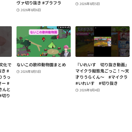
ヴァ切り抜き #ブラフラ
2026年8月5日
2026年8月6日
笑文化で
ないこの歌枠動物園まとめ
『いれいす 切り抜き動画』
き #
マイクラ擬態鬼ごっこ！〜天
2026年8月5日
りうっ
才りうらくん〜 #マイクラ
ー #
#いれいす #切り抜き
さんと
2026年8月4日
#切り