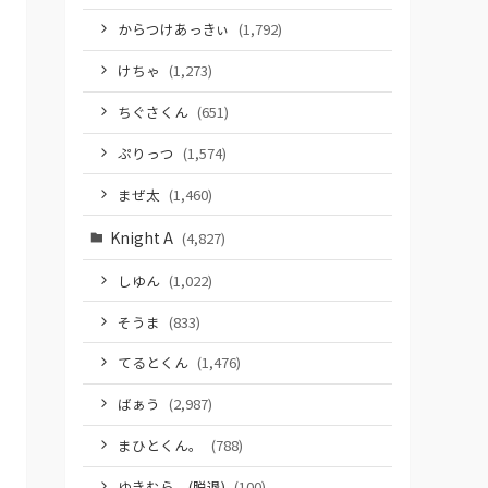
からつけあっきぃ
(1,792)
けちゃ
(1,273)
ちぐさくん
(651)
ぷりっつ
(1,574)
まぜ太
(1,460)
Knight A
(4,827)
しゆん
(1,022)
そうま
(833)
てるとくん
(1,476)
ばぁう
(2,987)
まひとくん。
(788)
ゆきむら。(脱退)
(100)