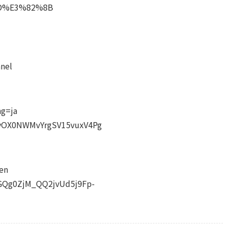
D%E3%82%8B
nel
ng=ja
UCvOX0NWMvYrgSV15vuxV4Pg
sen
CGQg0ZjM_QQ2jvUd5j9Fp-