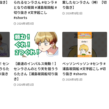
抜き】
られるセンラさん #センラ #
案したセンラさん（神）【切
となりの坂田 #浦島坂田船 #
り抜き】
切り抜き #文字起こし
2026年8月2日
#shorts
2026年8月3日
！セン
【最速のインパルス発動！】
ベッソンベッソン #センラ #
うらた
センラさんのとり天を狙うう
浦島坂田船 #文字起こし #切
り抜き
らたさん【浦島坂田船切り抜
り抜き #shorts
き】
2026年8月1日
2026年8月1日