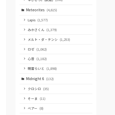
Meteorites
(4,615)
Lapis
(1,577)
みかさくん
(1,379)
メルト・ダ・テンシ
(1,253)
ロゼ
(1,062)
心音
(1,182)
明雷らいと
(1,898)
Midnight 6
(132)
クロシロ
(35)
そーま
(11)
ベアー
(8)