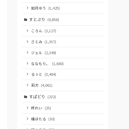
如月ゆう
(1,425)
すとぷり
(9,856)
ころん
(3,127)
さとみ
(1,357)
ジェル
(2,348)
ななもり。
(1,680)
るぅと
(3,484)
莉犬
(4,061)
すぱどり
(232)
柊れい
(25)
橘ほたる
(30)