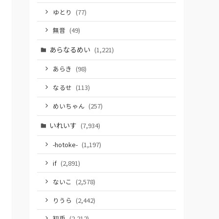
ゆとり
(77)
無音
(49)
あらなるめい
(1,221)
あらき
(98)
なるせ
(113)
めいちゃん
(257)
いれいす
(7,934)
-hotoke-
(1,197)
if
(2,891)
ないこ
(2,578)
りうら
(2,442)
初兎
(2,212)