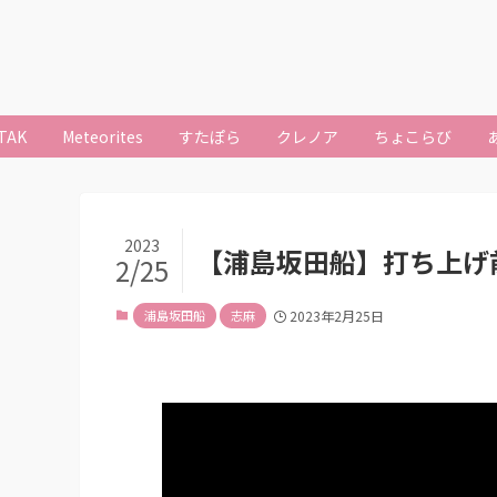
TAK
Meteorites
すたぽら
クレノア
ちょこらび
2023
【浦島坂田船】打ち上げ
2/25
浦島坂田船
志麻
2023年2月25日