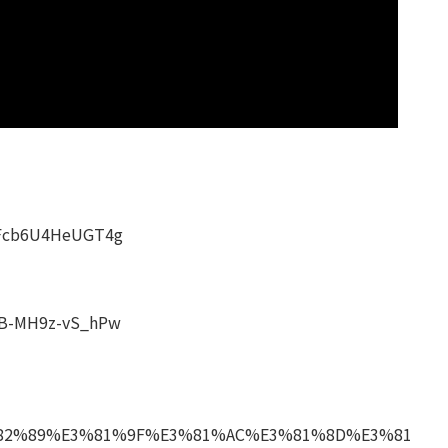
s1Fcb6U4HeUGT4g
tIB-MH9z-vS_hPw
E3%82%89%E3%81%9F%E3%81%AC%E3%81%8D%E3%81