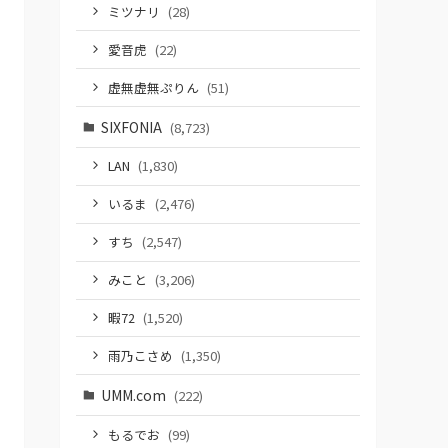
ミツナリ
(28)
愛音虎
(22)
虚無虚無ぷりん
(51)
SIXFONIA
(8,723)
LAN
(1,830)
いるま
(2,476)
すち
(2,547)
みこと
(3,206)
暇72
(1,520)
雨乃こさめ
(1,350)
UMM.com
(222)
もるでお
(99)