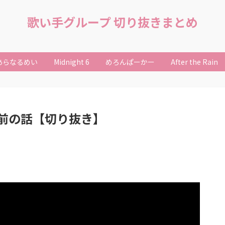
歌い手グループ 切り抜きまとめ
あらなるめい
Midnight 6
めろんぱーかー
After the Rain
前の話【切り抜き】