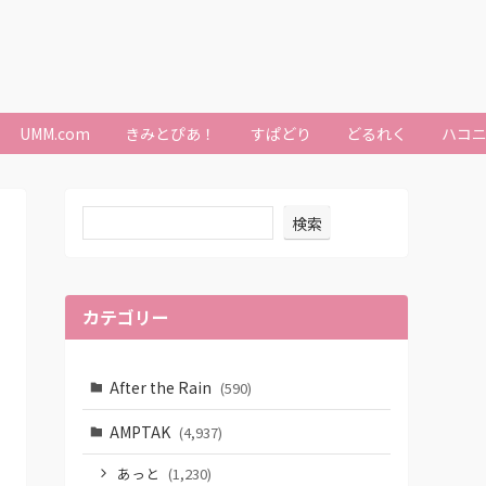
UMM.com
きみとぴあ！
すぱどり
どるれく
ハコ
検索
カテゴリー
After the Rain
(590)
AMPTAK
(4,937)
あっと
(1,230)