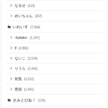
なるせ
(113)
めいちゃん
(257)
いれいす
(7,934)
-hotoke-
(1,197)
if
(2,891)
ないこ
(2,578)
りうら
(2,442)
初兎
(2,212)
悠佑
(1,441)
きみとぴあ！
(170)