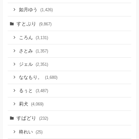
如月ゆう
(1,426)
すとぷり
(9,867)
ころん
(3,131)
さとみ
(1,357)
ジェル
(2,351)
ななもり。
(1,680)
るぅと
(3,487)
莉犬
(4,069)
すぱどり
(232)
柊れい
(25)