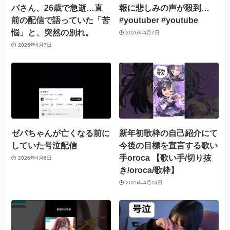
パさん、26歳で急逝…直
報に悲しみの声が殺到…
前の配信で語っていた「苦
#youtuber #youtube
悩」と、突然の別れ。
2026年4月7日
2026年4月7日
ゼパちゃんが亡くなる前に
新年初歌枠の自己紹介にて
していた号泣配信
今後の目標を宣言する歌い
手oroca 【歌い手/切り抜
2026年4月6日
き/oroca/歌枠】
2025年4月13日