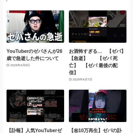
YouTuberのゼパさんが26
お酒怖すぎる… 【ゼパ】
歳で急逝した件について
【急逝】 【ゼパ 死
亡】 【ゼパ 最後の配
2026年4月8日
信】
2026年4月7日
【訃報】人気YouTuberゼ
【㊗️10万再生】ゼパの訃