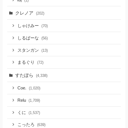
鴎
(1)
クレノア
(202)
しゃけみー
(70)
しるばーな
(56)
スタンガン
(13)
まるぐり
(72)
すたぽら
(4,338)
Coe.
(1,020)
Relu
(1,709)
くに
(1,537)
こったろ
(639)