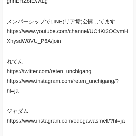
ghnEHZ8IEWtLg
メンバーシップでLINE(リア垢)公開してます
https://www.youtube.com/channel/UC4Kt3OCvmH
XhysdW8VU_P6A/join
れてん
https://twitter.com/reten_unchigang
https://www.instagram.com/reten_unchigang/?
hl=ja
ジャダム
https://www.instagram.com/edogawasmell/?hl=ja