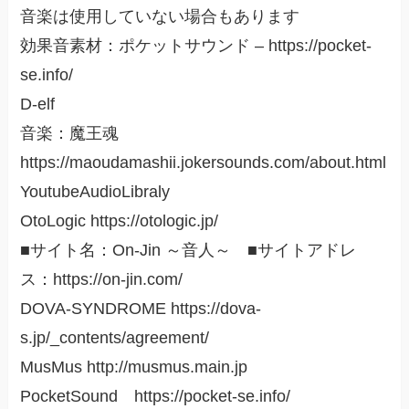
音楽は使用していない場合もあります
効果音素材：ポケットサウンド – https://pocket-
se.info/
D-elf
音楽：魔王魂
https://maoudamashii.jokersounds.com/about.html
YoutubeAudioLibraly
OtoLogic https://otologic.jp/
■サイト名：On-Jin ～音人～ ■サイトアドレ
ス：https://on-jin.com/
DOVA-SYNDROME https://dova-
s.jp/_contents/agreement/
MusMus http://musmus.main.jp
PocketSound https://pocket-se.info/