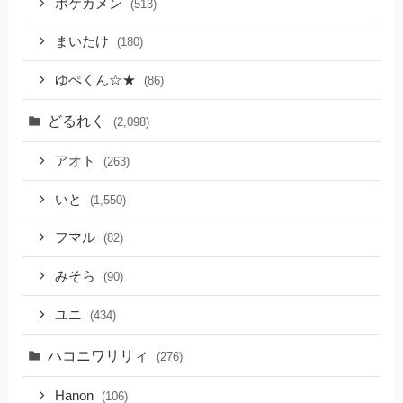
ポケカメン
(513)
まいたけ
(180)
ゆぺくん☆★
(86)
どるれく
(2,098)
アオト
(263)
いと
(1,550)
フマル
(82)
みそら
(90)
ユニ
(434)
ハコニワリリィ
(276)
Hanon
(106)