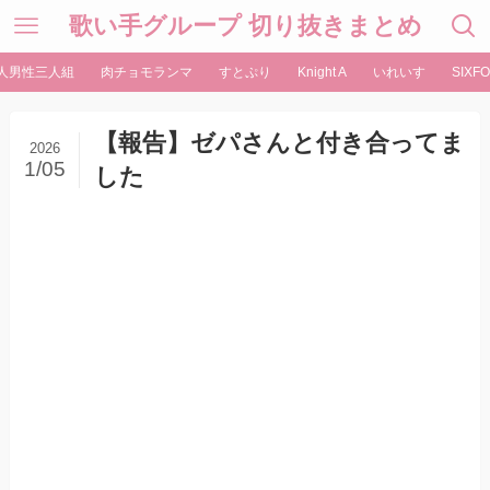
歌い手グループ 切り抜きまとめ
人男性三人組
肉チョモランマ
すとぷり
Knight A
いれいす
SIXFO
【報告】ゼパさんと付き合ってま
2026
1/05
した