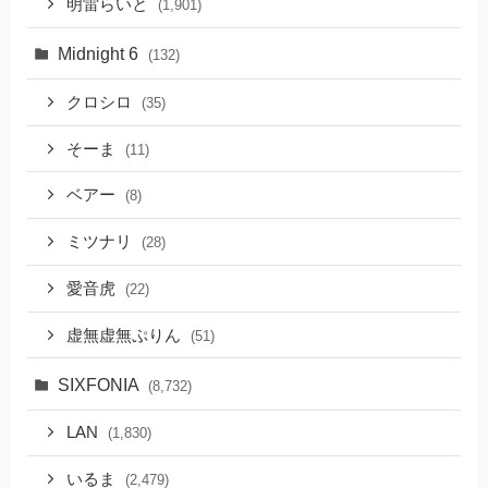
明雷らいと
(1,901)
Midnight 6
(132)
クロシロ
(35)
そーま
(11)
ベアー
(8)
ミツナリ
(28)
愛音虎
(22)
虚無虚無ぷりん
(51)
SIXFONIA
(8,732)
LAN
(1,830)
いるま
(2,479)