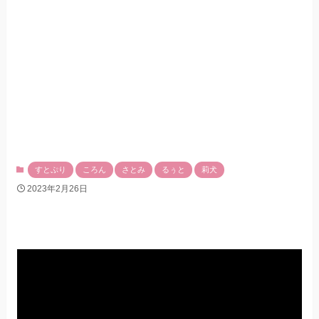
すとぷり
ころん
さとみ
るぅと
莉犬
2023年2月26日