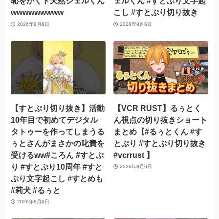
恥をかくド天然ジェルくん
ェルくん #すとぷり文字起
wwwwwwwww
こし #すとぷり切り抜き
2026年8月6日
2026年8月6日
【すとぷり切り抜き】活動
【VCR RUST】るぅとく
10年目で初めてデジタル
ん視点の切り抜きショート
タトゥーを作ってしまうる
まとめ【#るぅとくん #す
ぅとさんがまさかの叱責を
とぷり #すとぷり切り抜き
受けるww#ころん #すとぷ
#vcrrust 】
り #すとぷり10周年 #すと
2026年8月6日
ぷり文字起こし #すとめも
#莉犬 #るぅと
2026年8月6日