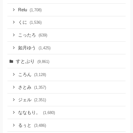
Relu
(1,708)
くに
(1,536)
こったろ
(639)
如月ゆう
(1,425)
すとぷり
(9,861)
ころん
(3,128)
さとみ
(1,357)
ジェル
(2,351)
ななもり。
(1,680)
るぅと
(3,486)