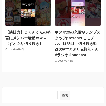
【演技力】ころんくんの発
🍓スマホの充電🐶テンプス
言にメンバー騒然ｗｗｗ
タッフpresents ここチ
【すとぷり切り抜き】
ル。15話目 切り抜き動
画03#すとぷり #莉犬くん
2026年8月6日
#ラジオ #podcast
2026年8月6日
検索