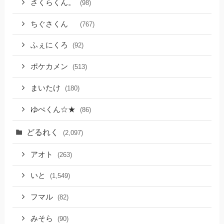
さくらくん。
(98)
ちぐさくん
(767)
ふぇにくろ
(92)
ポケカメン
(513)
まいたけ
(180)
ゆぺくん☆★
(86)
どるれく
(2,097)
アオト
(263)
いと
(1,549)
フマル
(82)
みそら
(90)