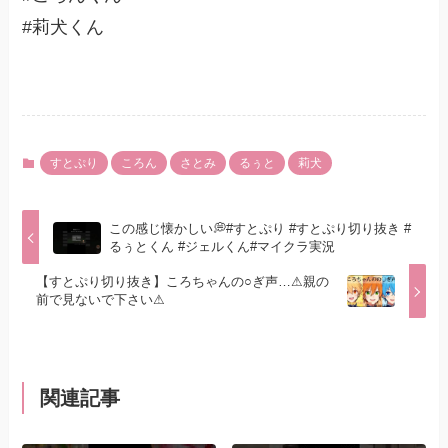
#莉犬くん
すとぷり
ころん
さとみ
るぅと
莉犬
この感じ懐かしい💭#すとぷり #すとぷり切り抜き #
るぅとくん #ジェルくん#マイクラ実況
【すとぷり切り抜き】ころちゃんの○ぎ声…⚠︎親の
前で見ないで下さい⚠︎
関連記事