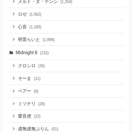
メルト・ダ・テンシ
(1,254)
ロゼ
(1,062)
心音
(1,183)
明雷らいと
(1,899)
Midnight 6
(132)
クロシロ
(35)
そーま
(11)
ベアー
(8)
ミツナリ
(28)
愛音虎
(22)
虚無虚無ぷりん
(51)