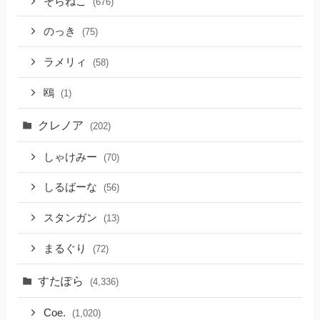
そらねこ
(676)
のっき
(75)
ラメリィ
(58)
鴎
(1)
クレノア
(202)
しゃけみー
(70)
しるばーな
(56)
スタンガン
(13)
まるぐり
(72)
すたぽら
(4,336)
Coe.
(1,020)