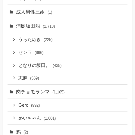
成人男性三組
(1)
浦島坂田船
(1,713)
うらたぬき
(225)
センラ
(896)
となりの坂田。
(435)
志麻
(559)
肉チョモランマ
(1,165)
Gero
(992)
めいちゃん
(1,001)
鴉
(2)