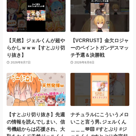
【天然】ジェルくんが超や
【VCRRUST】金欠ロジャ
らかしｗｗｗ【すとぷり切
ーのペイントガンデスマッ
り抜き】
チ予選＆決勝戦
2026年8月7日
2026年8月6日
【すとぷり切り抜き】先週
ナチュラルにこういうメロ
の情報を読んでしまい、信
いこと言う男､ジェルくん
号機組からは応援され、大
＿＿＿🫶🏻 #すとぷり #ジ