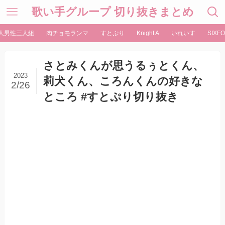
歌い手グループ 切り抜きまとめ
人男性三人組
肉チョモランマ
すとぷり
Knight A
いれいす
SIXFO
さとみくんが思うるぅとくん、
2023
莉犬くん、ころんくんの好きな
2/26
ところ #すとぷり切り抜き