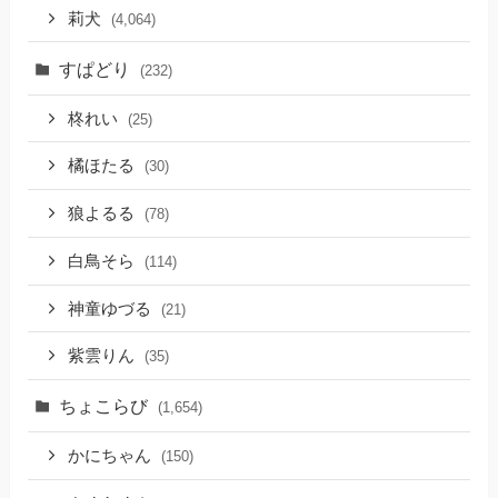
莉犬
(4,064)
すぱどり
(232)
柊れい
(25)
橘ほたる
(30)
狼よるる
(78)
白鳥そら
(114)
神童ゆづる
(21)
紫雲りん
(35)
ちょこらび
(1,654)
かにちゃん
(150)