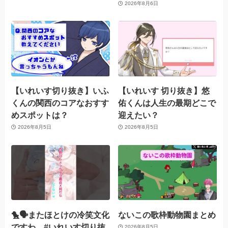
2026年8月6日
【いれいす切り抜き】いふ
【いれいす 切り抜き】悠
くんの関西のコアなおすす
佑くんは人生の最期どこで
めスポットは？
迎えたい？
2026年8月5日
2026年8月5日
🐤🗣️またほとけの冷笑文化
ないこの歌枠動物園まとめ
ですわ。#いれいす切り抜
2026年8月5日