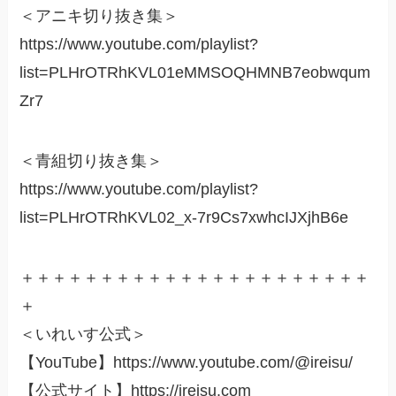
＜アニキ切り抜き集＞
https://www.youtube.com/playlist?
list=PLHrOTRhKVL01eMMSOQHMNB7eobwqum
Zr7
＜青組切り抜き集＞
https://www.youtube.com/playlist?
list=PLHrOTRhKVL02_x-7r9Cs7xwhcIJXjhB6e
＋＋＋＋＋＋＋＋＋＋＋＋＋＋＋＋＋＋＋＋＋＋
＋
＜いれいす公式＞
【YouTube】https://www.youtube.com/@ireisu/
【公式サイト】https://ireisu.com