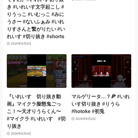
き #いれいす文字起こし #
りうっこ #いむっこ #みに
うさー #ないふぁみ #いれ
りすさんと繋がりたい #い
れいす #切り抜き #shorts
2026年8月5日
『いれいす 切り抜き動
マルゲリータ…？🍕 #いれ
画』マイクラ擬態鬼ごっ
いす切り抜き #りうら
こ！〜天才りうらくん〜
#hotoke #初兎
#マイクラ #いれいす #切
2026年8月4日
り抜き
2026年8月4日