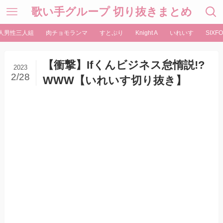
歌い手グループ 切り抜きまとめ
人男性三人組
肉チョモランマ
すとぷり
Knight A
いれいす
SIXFO
【衝撃】Ifくんビジネス怠惰説!?
2023
2/28
WWW【いれいす切り抜き】