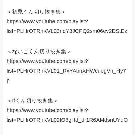
＜初兎くん切り抜き集＞
https://www.youtube.com/playlist?
list=PLHrOTRhKVL03nqY8JCPQ2sm06ev2DStEz
＜ないこくん切り抜き集＞
https://www.youtube.com/playlist?
list=PLHrOTRhKVL01_RxYAbnXHWcuegVn_Hy7
p
＜Ifくん切り抜き集＞
https://www.youtube.com/playlist?
list=PLHrOTRhKVL02IO8gHd_dr1R6AMdsnUYdO