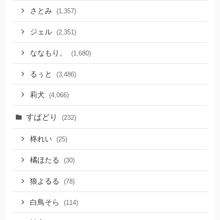
さとみ
(1,357)
ジェル
(2,351)
ななもり。
(1,680)
るぅと
(3,486)
莉犬
(4,066)
すぱどり
(232)
柊れい
(25)
橘ほたる
(30)
狼よるる
(78)
白鳥そら
(114)