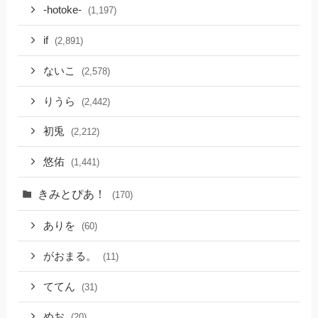
-hotoke-
(1,197)
if
(2,891)
ないこ
(2,578)
りうら
(2,442)
初兎
(2,212)
悠佑
(1,441)
きみとぴあ！
(170)
ありを
(60)
がおまる。
(11)
ててん
(31)
めお
(20)