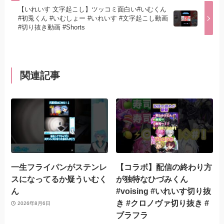
【いれいす 文字起こし】ツッコミ面白い#いむくん
#初兎くん #いむしょー #いれいす #文字起こし動画
#切り抜き動画 #Shorts
関連記事
一生フライパンがステンレ
【コラボ】配信の終わり方
スになってるか疑ういむく
が独特なひづみくん
ん
#voising #いれいす切り抜
き #クロノヴァ切り抜き #
2026年8月6日
ブラフラ