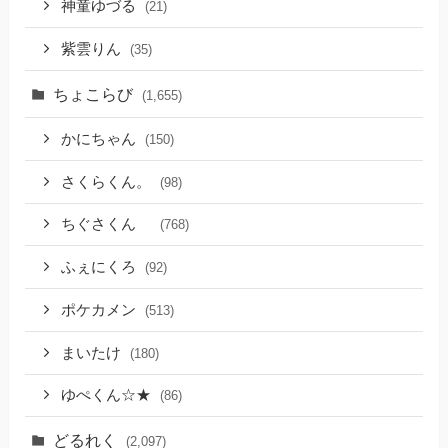
神童ゆづる
(21)
紫雲りん
(35)
ちょこらび
(1,655)
かにちゃん
(150)
さくらくん。
(98)
ちぐさくん
(768)
ふぇにくろ
(92)
ポケカメン
(513)
まいたけ
(180)
ゆぺくん☆★
(86)
どるれく
(2,097)