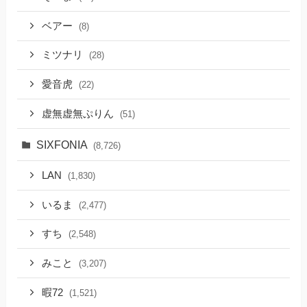
ベアー
(8)
ミツナリ
(28)
愛音虎
(22)
虚無虚無ぷりん
(51)
SIXFONIA
(8,726)
LAN
(1,830)
いるま
(2,477)
すち
(2,548)
みこと
(3,207)
暇72
(1,521)