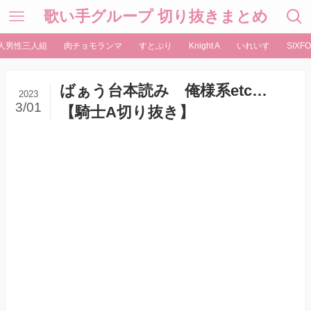
歌い手グループ 切り抜きまとめ
人男性三人組
肉チョモランマ
すとぷり
Knight A
いれいす
SIXFO
ばぁう台本読み 俺様系etc…
2023
3/01
【騎士A切り抜き】