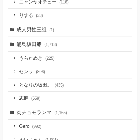
ニャンヤオチュー
(118)
りする
(33)
成人男性三組
(1)
浦島坂田船
(1,713)
うらたぬき
(225)
センラ
(896)
となりの坂田。
(435)
志麻
(559)
肉チョモランマ
(1,165)
Gero
(992)
めいちゃん
(1,001)