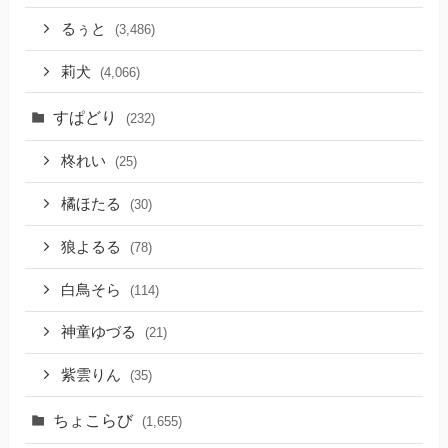
るぅと
(3,486)
莉犬
(4,066)
すぱどり
(232)
柊れい
(25)
橘ほたる
(30)
狼よるる
(78)
白鳥そら
(114)
神童ゆづる
(21)
紫雲りん
(35)
ちょこらび
(1,655)