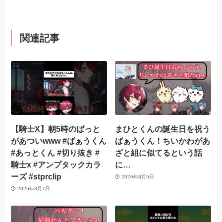
関連記事
【騎士X】朝5時のばっと
まひとくんの誕生日を祝う
があついwww #ばぁうくん
ばぁうくん！ちいかわがあ
#あっとくん #切り抜き #
ざと組に似てるという話
騎士x #アンプタックカラ
に…
ーズ #stprclip
2026年8月5日
2026年8月7日