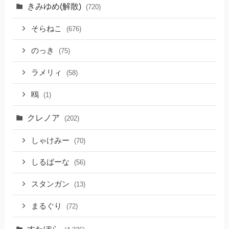
きみゆめ(解散)
(720)
そらねこ
(676)
のっき
(75)
ラメリィ
(58)
鴎
(1)
クレノア
(202)
しゃけみー
(70)
しるばーな
(56)
スタンガン
(13)
まるぐり
(72)
すたぽら