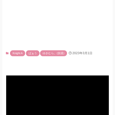
2023年3月1日
Knight A
ばぁう
ゆきむら。(脱退)