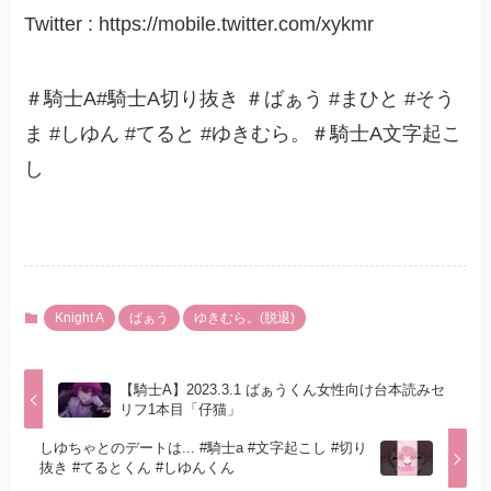
Twitter : https://mobile.twitter.com/xykmr
＃騎士A#騎士A切り抜き ＃ばぁう #まひと #そう
ま #しゆん #てると #ゆきむら。＃騎士A文字起こ
し
Knight A
ばぁう
ゆきむら。(脱退)
【騎士A】2023.3.1 ばぁうくん女性向け台本読みセ
リフ1本目「仔猫」
しゆちゃとのデートは... #騎士a #文字起こし #切り
抜き #てるとくん #しゆんくん