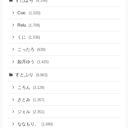
(4,336)
Coe.
(1,020)
Relu
(1,708)
くに
(1,536)
こったろ
(639)
如月ゆう
(1,425)
すとぷり
(9,863)
ころん
(3,129)
さとみ
(1,357)
ジェル
(2,351)
ななもり。
(1,680)