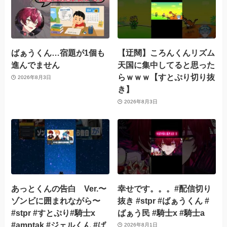
ばぁうくん…宿題が1個も
【迂闊】ころんくんリズム
進んでません
天国に集中してると思った
らｗｗｗ【すとぷり切り抜
2026年8月3日
き】
2026年8月3日
あっとくんの告白 Ver.〜
幸せです。。。#配信切り
ゾンビに囲まれながら〜
抜き #stpr #ばぁうくん #
#stpr #すとぷり#騎士x
ばぁう民 #騎士x #騎士a
#amptak #ジェルくん #ば
2026年8月1日