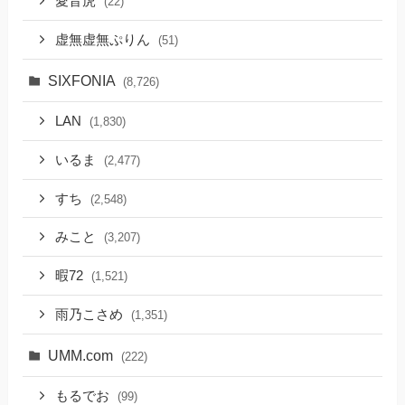
愛音虎
(22)
虚無虚無ぷりん
(51)
SIXFONIA
(8,726)
LAN
(1,830)
いるま
(2,477)
すち
(2,548)
みこと
(3,207)
暇72
(1,521)
雨乃こさめ
(1,351)
UMM.com
(222)
もるでお
(99)