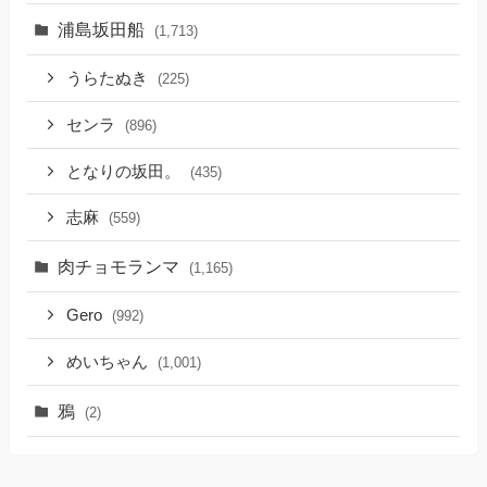
浦島坂田船
(1,713)
うらたぬき
(225)
センラ
(896)
となりの坂田。
(435)
志麻
(559)
肉チョモランマ
(1,165)
Gero
(992)
めいちゃん
(1,001)
鴉
(2)