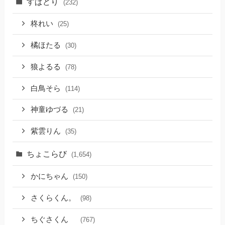
すぱどり
(232)
柊れい
(25)
橘ほたる
(30)
狼よるる
(78)
白鳥そら
(114)
神童ゆづる
(21)
紫雲りん
(35)
ちょこらび
(1,654)
かにちゃん
(150)
さくらくん。
(98)
ちぐさくん
(767)