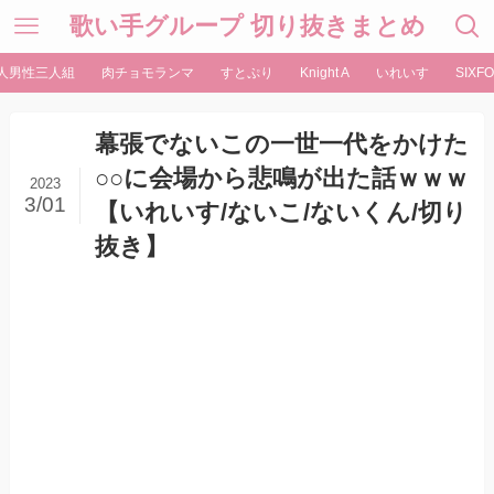
歌い手グループ 切り抜きまとめ
人男性三人組
肉チョモランマ
すとぷり
Knight A
いれいす
SIXFO
幕張でないこの一世一代をかけた
○○に会場から悲鳴が出た話ｗｗｗ
2023
3/01
【いれいす/ないこ/ないくん/切り
抜き】