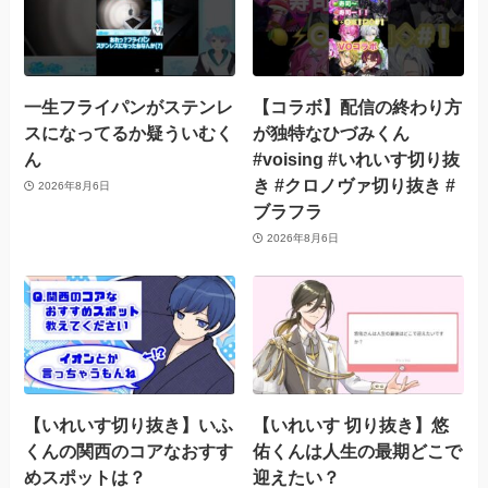
一生フライパンがステンレ
【コラボ】配信の終わり方
スになってるか疑ういむく
が独特なひづみくん
ん
#voising #いれいす切り抜
き #クロノヴァ切り抜き #
2026年8月6日
ブラフラ
2026年8月6日
【いれいす切り抜き】いふ
【いれいす 切り抜き】悠
くんの関西のコアなおすす
佑くんは人生の最期どこで
めスポットは？
迎えたい？