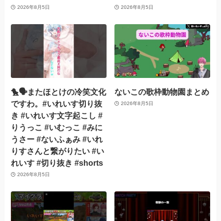
2026年8月5日
2026年8月5日
🐤🗣️またほとけの冷笑文化
ないこの歌枠動物園まとめ
ですわ。#いれいす切り抜
2026年8月5日
き #いれいす文字起こし #
りうっこ #いむっこ #みに
うさー #ないふぁみ #いれ
りすさんと繋がりたい #い
れいす #切り抜き #shorts
2026年8月5日