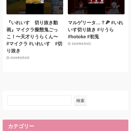
『いれいす 切り抜き動
マルゲリータ…？🍕 #いれ
画』マイクラ擬態鬼ごっ
いす切り抜き #りうら
こ！〜天才りうらくん〜
#hotoke #初兎
#マイクラ #いれいす #切
2026年8月4日
り抜き
2026年8月4日
検索
カテゴリー