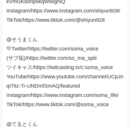
kVmGKbonpskqWlwgrsQ
Instagram/https://www.instagram.com/shiyun928/
TikTok/https://www.tiktok.com/@shiyun928
@そうまくん
💛Twitter/https://twitter.com/soma_voice
(サブ垢)/https://twitter.com/so_ma_spiii
ツイキャス/https://twitcasting.tv/c:soma_voice
YouTube/https://www.youtube.com/channel/UCpJn
qI7tiz-Tr-UNDmfSmAQ/featured
Instagram/https://www.instagram.com/soma_life/
TikTok/https://www.tiktok.com/@soma_voice
@てるとくん