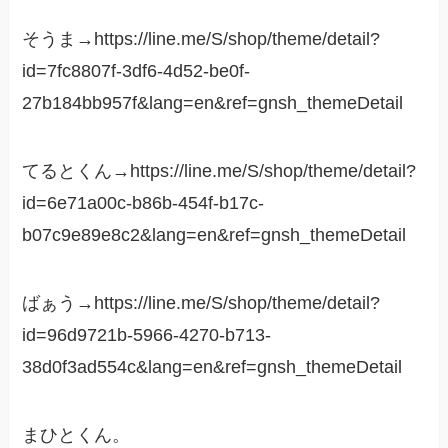
そうま→https://line.me/S/shop/theme/detail?
id=7fc8807f-3df6-4d52-be0f-
27b184bb957f&lang=en&ref=gnsh_themeDetail
てるとくん→https://line.me/S/shop/theme/detail?
id=6e71a00c-b86b-454f-b17c-
b07c9e89e8c2&lang=en&ref=gnsh_themeDetail
ばぁう→https://line.me/S/shop/theme/detail?
id=96d9721b-5966-4270-b713-
38d0f3ad554c&lang=en&ref=gnsh_themeDetail
まひとくん。