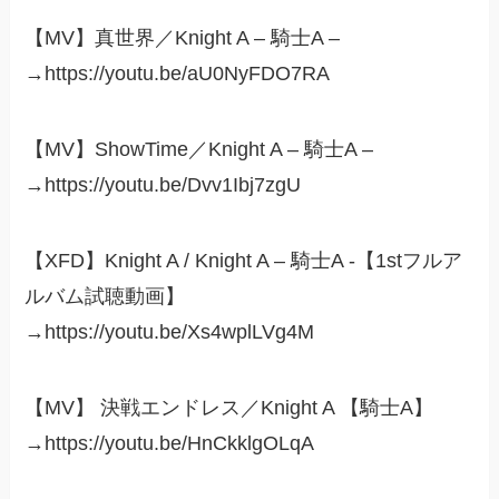
【MV】真世界／Knight A – 騎士A –
→https://youtu.be/aU0NyFDO7RA
【MV】ShowTime／Knight A – 騎士A –
→https://youtu.be/Dvv1Ibj7zgU
【XFD】Knight A / Knight A – 騎士A -【1stフルア
ルバム試聴動画】
→https://youtu.be/Xs4wplLVg4M
【MV】 決戦エンドレス／Knight A 【騎士A】
→https://youtu.be/HnCkklgOLqA