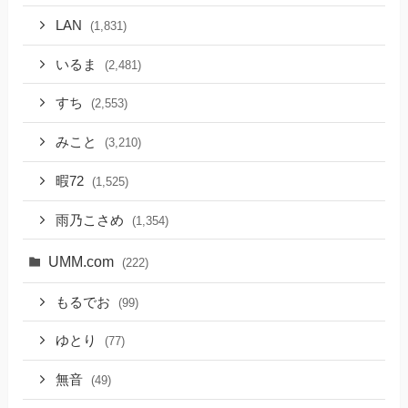
LAN
(1,831)
いるま
(2,481)
すち
(2,553)
みこと
(3,210)
暇72
(1,525)
雨乃こさめ
(1,354)
UMM.com
(222)
もるでお
(99)
ゆとり
(77)
無音
(49)