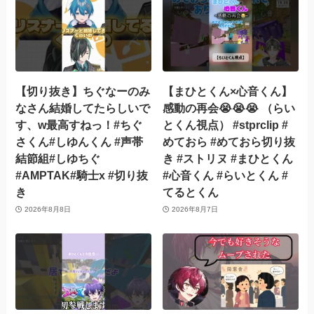
【切り抜き】ちぐなーのみ
【まひとくん×心音くん】
なさん結婚してたらしいで
感動の再会😭😭😭 （らい
す、w最高すねっ！#ちぐ
とくん視点） #stprclip #
さくん#しゆんくん #声帯
めておら #めておら切り抜
結節組#しゆちぐ
き #ストリヌ #まひとくん
#AMPTAK#騎士x #切り抜
#心音くん #らいとくん #
き
てるとくん
2026年8月8日
2026年8月7日