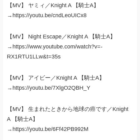
【MV】 ヤミィ／Knight A 【騎士A】
→https://youtu.be/cndLeoUICx8
【MV】 Night Escape／Knight A 【騎士A】
→https://www.youtube.com/watch?v=-
RX1RTU1LLw&t=35s
【MV】 アイビー／Knight A 【騎士A】
→https://youtu.be/7XlgO2QBH_Y
【MV】 生まれたときから地球の癌です／Knight
A 【騎士A】
→https://youtu.be/6Ff42PB992M