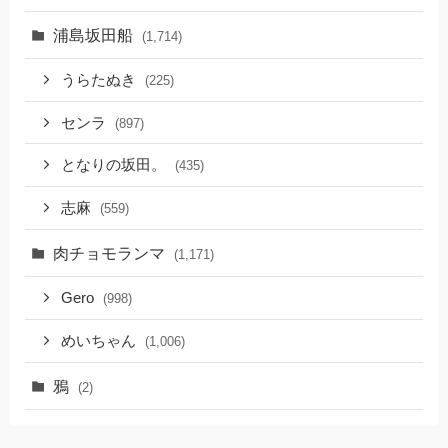
浦島坂田船
(1,714)
うらたぬき
(225)
センラ
(897)
となりの坂田。
(435)
志麻
(559)
肉チョモランマ
(1,171)
Gero
(998)
めいちゃん
(1,006)
鴉
(2)