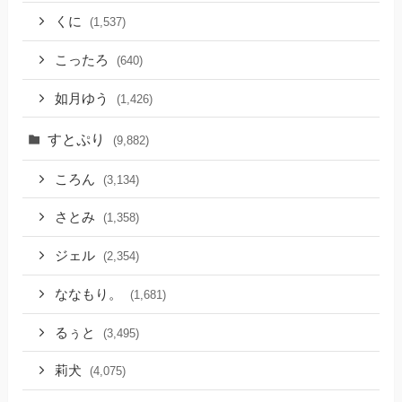
くに
(1,537)
こったろ
(640)
如月ゆう
(1,426)
すとぷり
(9,882)
ころん
(3,134)
さとみ
(1,358)
ジェル
(2,354)
ななもり。
(1,681)
るぅと
(3,495)
莉犬
(4,075)