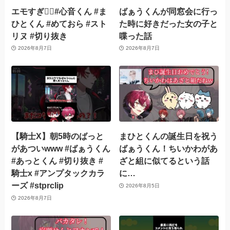
エモすぎ☝🏻#心音くん #ま
ばぁうくんが同窓会に行っ
ひとくん #めておら #スト
た時に好きだった女の子と
リヌ #切り抜き
喋った話
2026年8月7日
2026年8月7日
【騎士X】朝5時のばっと
まひとくんの誕生日を祝う
があついwww #ばぁうくん
ばぁうくん！ちいかわがあ
#あっとくん #切り抜き #
ざと組に似てるという話
騎士x #アンプタックカラ
に…
ーズ #stprclip
2026年8月5日
2026年8月7日