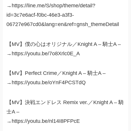
→https://line.me/S/shop/theme/detail?
id=3c7e6acf-f0bc-46e3-a3f3-
06727e967cd0&lang=en&ref=gnsh_themeDetail
【MV】僕の心はオリジナル／Knight A – 騎士A –
→https://youtu.be/7o8Xrlc0E_A
【MV】Perfect Crime／Knight A – 騎士A –
→https://youtu.be/oYnF4PCSTdQ
【MV】決戦エンドレス Remix ver.／Knight A – 騎
士A –
→https://youtu.be/nl14I8PFPcE