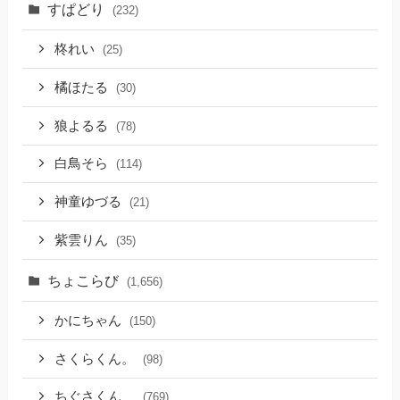
すぱどり
(232)
柊れい
(25)
橘ほたる
(30)
狼よるる
(78)
白鳥そら
(114)
神童ゆづる
(21)
紫雲りん
(35)
ちょこらび
(1,656)
かにちゃん
(150)
さくらくん。
(98)
ちぐさくん
(769)