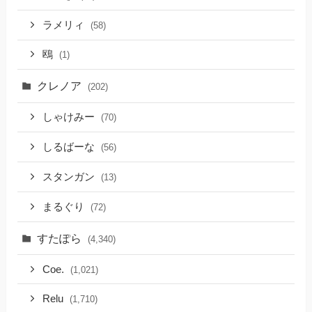
ラメリィ
(58)
鴎
(1)
クレノア
(202)
しゃけみー
(70)
しるばーな
(56)
スタンガン
(13)
まるぐり
(72)
すたぽら
(4,340)
Coe.
(1,021)
Relu
(1,710)