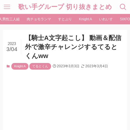
歌い手グループ 切り抜きまとめ
人男性三人組
肉チョモランマ
すとぷり
Knight A
いれいす
SIXFO
【騎士A文字起こし】 動画＆配信
2023
外で激辛チャレンジするてると
3/04
くんww
2023年3月3日
2023年3月4日
Knight A
てるとくん