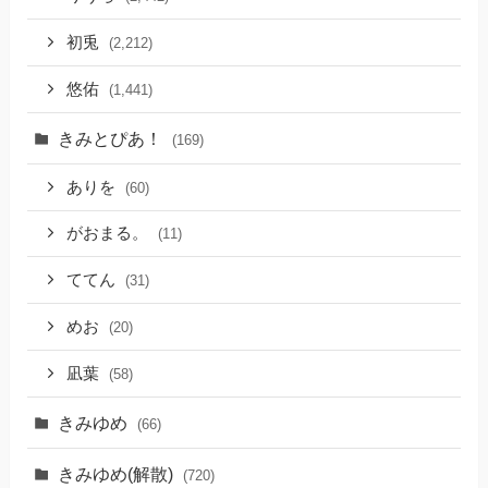
初兎
(2,212)
悠佑
(1,441)
きみとぴあ！
(169)
ありを
(60)
がおまる。
(11)
ててん
(31)
めお
(20)
凪葉
(58)
きみゆめ
(66)
きみゆめ(解散)
(720)