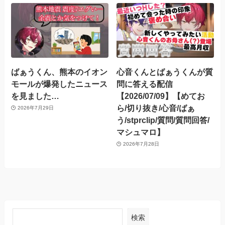
ばぁうくん、熊本のイオン
心音くんとばぁうくんが質
モールが爆発したニュース
問に答える配信
を見ました…
【2026/07/09】【めてお
ら/切り抜き/心音/ばぁ
2026年7月29日
う/stprclip/質問/質問回答/
マシュマロ】
2026年7月28日
検索