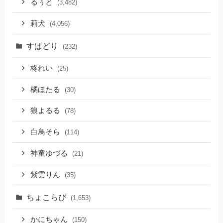
るぅと
(3,482)
莉犬
(4,056)
すぱどり
(232)
柊れい
(25)
橘ほたる
(30)
狼よるる
(78)
白鳥そら
(114)
神童ゆづる
(21)
紫雲りん
(35)
ちょこらび
(1,653)
かにちゃん
(150)