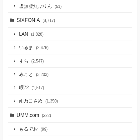
虚無虚無ぷりん
(51)
SIXFONIA
(8,717)
LAN
(1,828)
いるま
(2,476)
すち
(2,547)
みこと
(3,203)
暇72
(1,517)
雨乃こさめ
(1,350)
UMM.com
(222)
もるでお
(99)