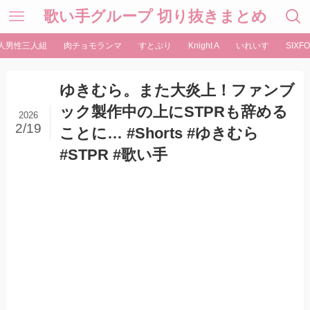
歌い手グループ 切り抜きまとめ
人男性三人組
肉チョモランマ
すとぷり
Knight A
いれいす
SIXFO
ゆきむら。また大炎上！ファンブ
ック製作中の上にSTPRも辞める
2026
2/19
ことに… #Shorts #ゆきむら
#STPR #歌い手