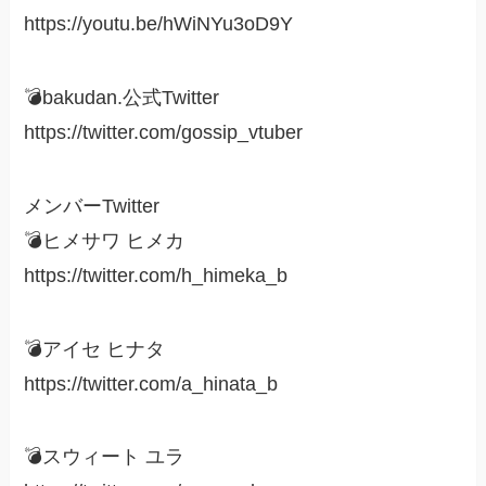
https://youtu.be/hWiNYu3oD9Y
💣bakudan.公式Twitter
https://twitter.com/gossip_vtuber
メンバーTwitter
💣ヒメサワ ヒメカ
https://twitter.com/h_himeka_b
💣アイセ ヒナタ
https://twitter.com/a_hinata_b
💣スウィート ユラ