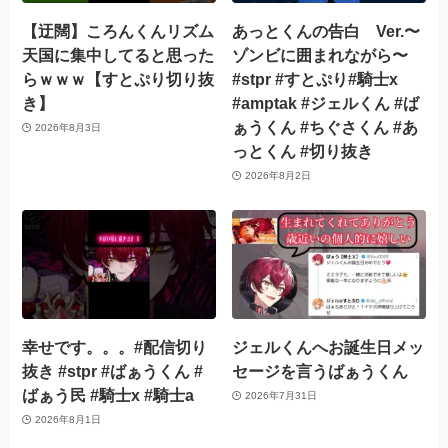
【迂闊】ころんくんリズム
あっとくんの告白 Ver.〜
天国に集中してると思った
ゾンビに囲まれながら〜
らｗｗｗ【すとぷり切り抜
#stpr #すとぷり#騎士x
き】
#amptak #ジェルくん #ば
ぁうくん #ちぐさくん #あ
2026年8月3日
っとくん #切り抜き
2026年8月2日
幸せです。。。#配信切り
ジェルくんへお誕生日メッ
抜き #stpr #ばぁうくん #
セージを言うばぁうくん
ばぁう民 #騎士x #騎士a
2026年7月31日
2026年8月1日