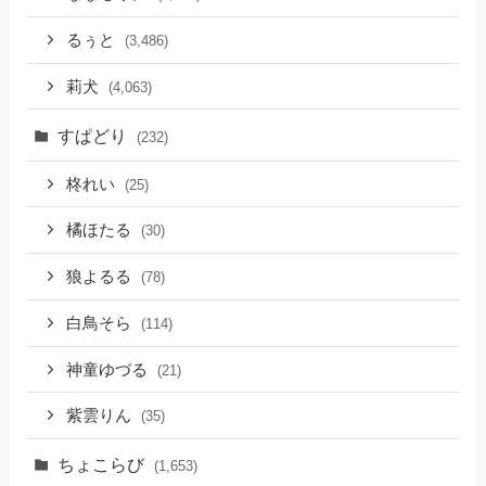
るぅと
(3,486)
莉犬
(4,063)
すぱどり
(232)
柊れい
(25)
橘ほたる
(30)
狼よるる
(78)
白鳥そら
(114)
神童ゆづる
(21)
紫雲りん
(35)
ちょこらび
(1,653)