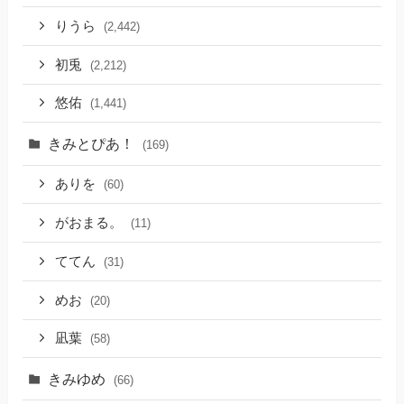
りうら
(2,442)
初兎
(2,212)
悠佑
(1,441)
きみとぴあ！
(169)
ありを
(60)
がおまる。
(11)
ててん
(31)
めお
(20)
凪葉
(58)
きみゆめ
(66)