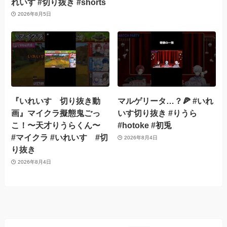
れいす #切り抜き #shorts
2026年8月5日
『いれいす 切り抜き動
マルゲリータ…？🍕 #いれ
画』マイクラ擬態鬼ごっ
いす切り抜き #りうら
こ！〜天才りうらくん〜
#hotoke #初兎
#マイクラ #いれいす #切
2026年8月4日
り抜き
2026年8月4日