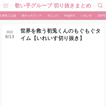
歌い手グループ 切り抜きまとめ
人男性三人組
肉チョモランマ
すとぷり
Knight A
いれいす
SIXFO
世界を救う初兎くんのもぐもぐタ
2022
8/13
イム【いれいす切り抜き】