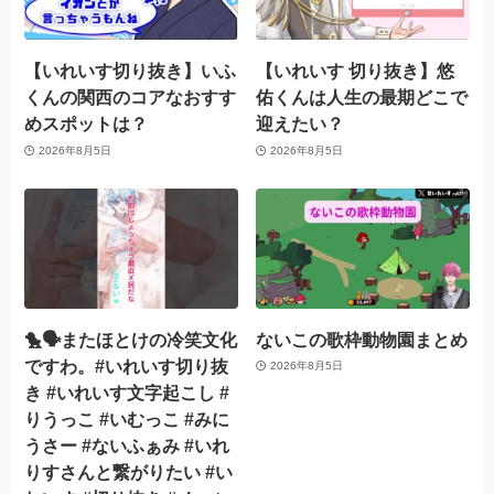
【いれいす切り抜き】いふ
【いれいす 切り抜き】悠
くんの関西のコアなおすす
佑くんは人生の最期どこで
めスポットは？
迎えたい？
2026年8月5日
2026年8月5日
🐤🗣️またほとけの冷笑文化
ないこの歌枠動物園まとめ
ですわ。#いれいす切り抜
2026年8月5日
き #いれいす文字起こし #
りうっこ #いむっこ #みに
うさー #ないふぁみ #いれ
りすさんと繋がりたい #い