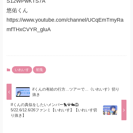
S12WPwKTS7A
悠佑くん
https://www.youtube.com/channel/UCqEmTmyRa
mfTHxCVYR_gluA
いれいす
初兎
ifくんの有給の行方…ツアーで…《いれいす》切り
抜き
Ifくんの真似をしたいメンバー🐤💎🐇🦁
5/22.6/12.6/26ファンミ【いれいす】【いれいす切
り抜き】