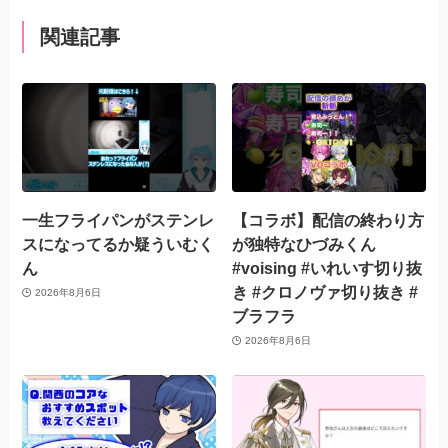
関連記事
一生フライパンがステンレ
【コラボ】配信の終わり方
スになってるか疑ういむく
が独特なひづみくん
ん
#voising #いれいす切り抜
き #クロノヴァ切り抜き #
2026年8月6日
ブラフラ
2026年8月6日