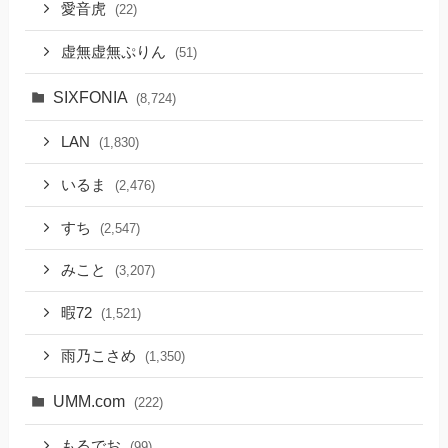
愛音虎
(22)
虚無虚無ぷりん
(51)
SIXFONIA
(8,724)
LAN
(1,830)
いるま
(2,476)
すち
(2,547)
みこと
(3,207)
暇72
(1,521)
雨乃こさめ
(1,350)
UMM.com
(222)
もるでお
(99)