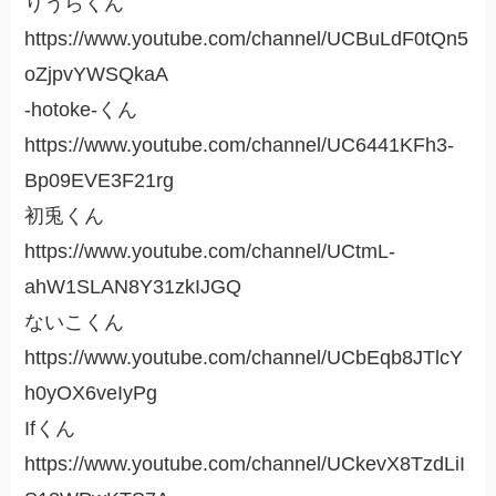
りうらくん
https://www.youtube.com/channel/UCBuLdF0tQn5
oZjpvYWSQkaA
-hotoke-くん
https://www.youtube.com/channel/UC6441KFh3-
Bp09EVE3F21rg
初兎くん
https://www.youtube.com/channel/UCtmL-
ahW1SLAN8Y31zkIJGQ
ないこくん
https://www.youtube.com/channel/UCbEqb8JTlcY
h0yOX6veIyPg
Ifくん
https://www.youtube.com/channel/UCkevX8TzdLiI