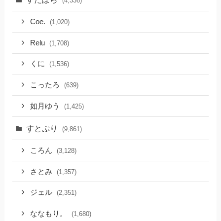
(4,336)
Coe.
(1,020)
Relu
(1,708)
くに
(1,536)
こったろ
(639)
如月ゆう
(1,425)
すとぷり
(9,861)
ころん
(3,128)
さとみ
(1,357)
ジェル
(2,351)
ななもり。
(1,680)