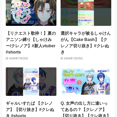
【リクエスト歌枠！】夏の
選択キャラが被るしゃけん
アニソン縛り【しゃけみ
がん【Cake Bash】【ク
ー/クレノア】#新人vtuber
レノア切り抜き】#クレぬ
#shorts
き
2026年7月25日
2026年7月25日
ギャルいすたば 【クレノ
Q. 女声の出し方に違いっ
ア】【切り抜き】#クレぬ
てあるの？【クレノア】
き #shorts
【切り抜き】【クレ抜き】