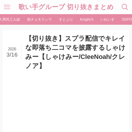
歌い手グループ 切り抜きまとめ
人男性三人組
肉チョモランマ
すとぷり
Knight A
いれいす
SIXFO
【切り抜き】スプラ配信でキレイ
な即落ち二コマを披露するしゃけ
2026
3/16
みー【しゃけみー/CleeNoah/クレ
ノア】