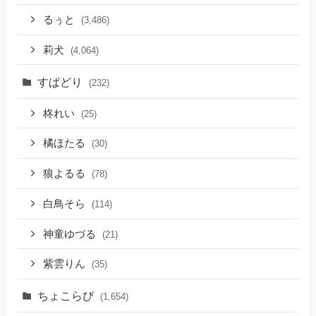
るぅと
(3,486)
莉犬
(4,064)
すぱどり
(232)
柊れい
(25)
橘ほたる
(30)
狼よるる
(78)
白鳥そら
(114)
神童ゆづる
(21)
紫雲りん
(35)
ちょこらび
(1,654)