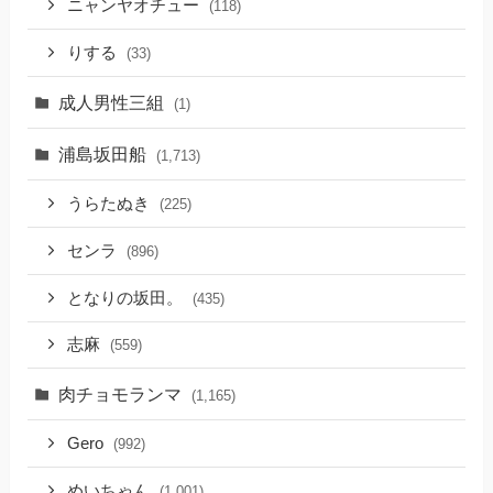
ニャンヤオチュー
(118)
りする
(33)
成人男性三組
(1)
浦島坂田船
(1,713)
うらたぬき
(225)
センラ
(896)
となりの坂田。
(435)
志麻
(559)
肉チョモランマ
(1,165)
Gero
(992)
めいちゃん
(1,001)