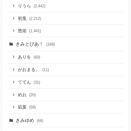
りうら
(2,442)
初兎
(2,212)
悠佑
(1,441)
きみとぴあ！
(169)
ありを
(60)
がおまる。
(11)
ててん
(31)
めお
(20)
凪葉
(58)
きみゆめ
(66)