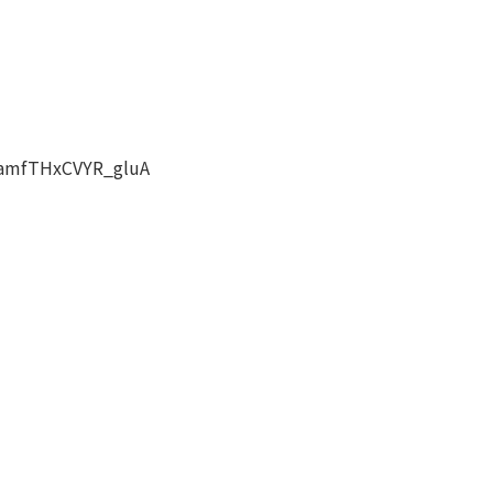
RamfTHxCVYR_gluA