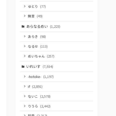
ゆとり
(77)
無音
(49)
あらなるめい
(1,223)
あらき
(98)
なるせ
(113)
めいちゃん
(257)
いれいす
(7,934)
-hotoke-
(1,197)
if
(2,891)
ないこ
(2,578)
りうら
(2,442)
初兎
(2,212)