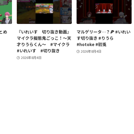
とめ
『いれいす 切り抜き動画』
マルゲリータ…？🍕 #いれい
マイクラ擬態鬼ごっこ！〜天
す切り抜き #りうら
才りうらくん〜 #マイクラ
#hotoke #初兎
#いれいす #切り抜き
2026年8月4日
2026年8月4日