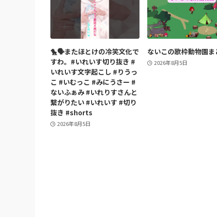
🐤🗣️またほとけの冷笑文化で
ないこの歌枠動物園ま
すわ。#いれいす切り抜き #
2026年8月5日
いれいす文字起こし #りうっ
こ #いむっこ #みにうさー #
ないふぁみ #いれりすさんと
繋がりたい #いれいす #切り
抜き #shorts
2026年8月5日