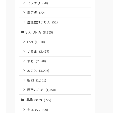
ミツナリ
(28)
愛音虎
(22)
虚無虚無ぷりん
(51)
SIXFONIA
(8,725)
LAN
(1,830)
いるま
(2,477)
すち
(2,548)
みこと
(3,207)
暇72
(1,521)
雨乃こさめ
(1,350)
UMM.com
(222)
もるでお
(99)