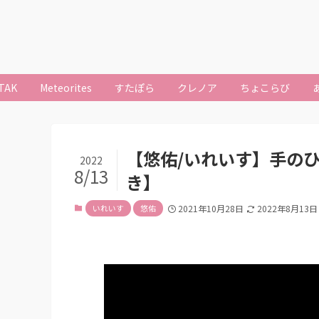
TAK
Meteorites
すたぽら
クレノア
ちょこらび
【悠佑/いれいす】手の
2022
8/13
き】
いれいす
悠佑
2021年10月28日
2022年8月13日