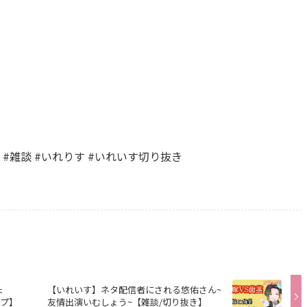
プ #雑談 #いれりす #いれいす切り抜き
ょ
【いれいす】ネタ配信者にされる悠佑さん~
ープ】
友情出演いむしょう~【雑談/切り抜き】