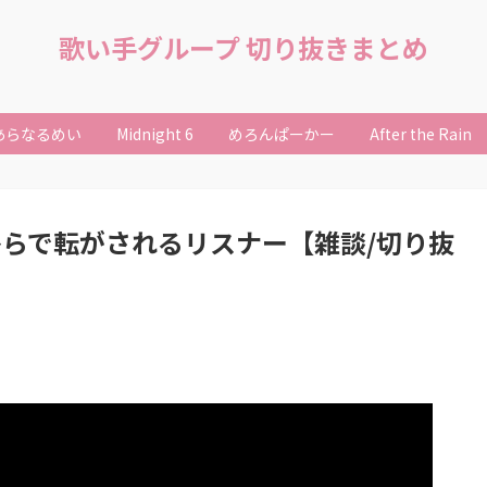
歌い手グループ 切り抜きまとめ
あらなるめい
Midnight 6
めろんぱーかー
After the Rain
ひらで転がされるリスナー【雑談/切り抜