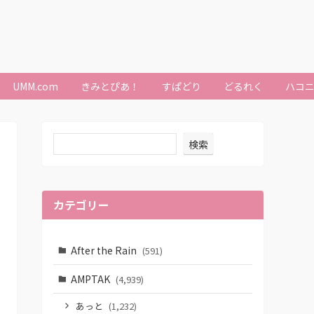
UMM.com
きみとぴあ！
すぱどり
どるれく
ハコ
検索
カテゴリー
After the Rain
(591)
AMPTAK
(4,939)
あっと
(1,232)