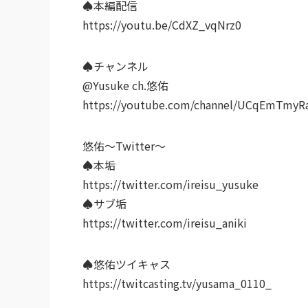
♠︎本編配信
https://youtu.be/CdXZ_vqNrz0
♠︎チャンネル
@Yusuke ch.悠佑
https://youtube.com/channel/UCqEmTmy
悠佑〜Twitter〜
♠︎本垢
https://twitter.com/ireisu_yusuke
♠︎サブ垢
https://twitter.com/ireisu_aniki
♠︎悠佑ツイキャス
https://twitcasting.tv/yusama_0110_