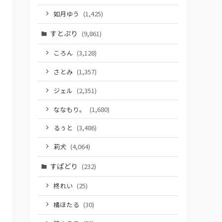
如月ゆう
(1,425)
すとぷり
(9,861)
ころん
(3,128)
さとみ
(1,357)
ジェル
(2,351)
ななもり。
(1,680)
るぅと
(3,486)
莉犬
(4,064)
すぱどり
(232)
柊れい
(25)
橘ほたる
(30)