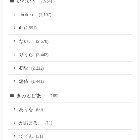
いれいす
(7,934)
-hotoke-
(1,197)
if
(2,891)
ないこ
(2,578)
りうら
(2,442)
初兎
(2,212)
悠佑
(1,441)
きみとぴあ！
(169)
ありを
(60)
がおまる。
(11)
ててん
(31)