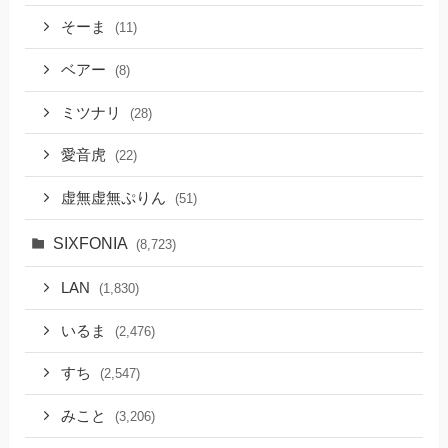
そーま
(11)
ベアー
(8)
ミツナリ
(28)
愛音虎
(22)
虚無虚無ぷりん
(51)
SIXFONIA
(8,723)
LAN
(1,830)
いるま
(2,476)
すち
(2,547)
みこと
(3,206)