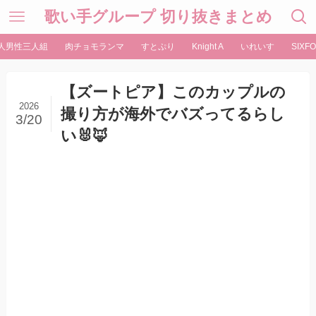
歌い手グループ 切り抜きまとめ
人男性三人組
肉チョモランマ
すとぷり
Knight A
いれいす
SIXFO
【ズートピア】このカップルの
2026
撮り方が海外でバズってるらし
3/20
い🐰🦊