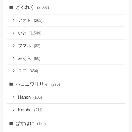
どるれく
(2,097)
アオト
(263)
いと
(1,549)
フマル
(82)
みそら
(90)
ユニ
(434)
ハコニワリリィ
(276)
Hanon
(106)
Kotoha
(211)
ぱすはに
(139)