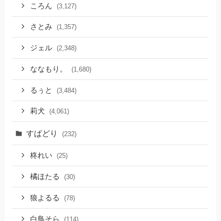
ころん
(3,127)
さとみ
(1,357)
ジェル
(2,348)
ななもり。
(1,680)
るぅと
(3,484)
莉犬
(4,061)
すぱどり
(232)
柊れい
(25)
橘ほたる
(30)
狼よるる
(78)
白鳥そら
(114)