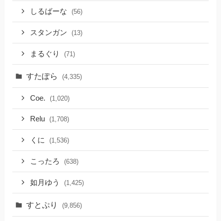
しるばーな
(56)
スタンガン
(13)
まるぐり
(71)
すたぽら
(4,335)
Coe.
(1,020)
Relu
(1,708)
くに
(1,536)
こったろ
(638)
如月ゆう
(1,425)
すとぷり
(9,856)