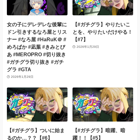
女の子にデレデレな後輩に
【#ガチグラ】やりたいこ
ドン引きするなろ屋とリス
とを、やりたいだけやる！
ナー #なろ屋 #HaRuK＠ #
【#7】
めろぱか #凪葉 #きみとぴ
2026年1月29日
あ #MEROPRO #切り抜き
#ガチグラ切り抜き #ガチ
グラ #GTA
2026年1月29日
【#ガチグラ】ついに始ま
【#ガチグラ】暗躍、暗
るのか…？？【#6】
躍！！【#5】