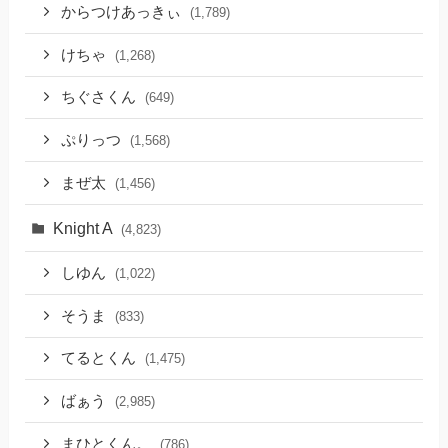
からつけあっきぃ
(1,789)
けちゃ
(1,268)
ちぐさくん
(649)
ぷりっつ
(1,568)
まぜ太
(1,456)
Knight A
(4,823)
しゆん
(1,022)
そうま
(833)
てるとくん
(1,475)
ばぁう
(2,985)
まひとくん。
(786)