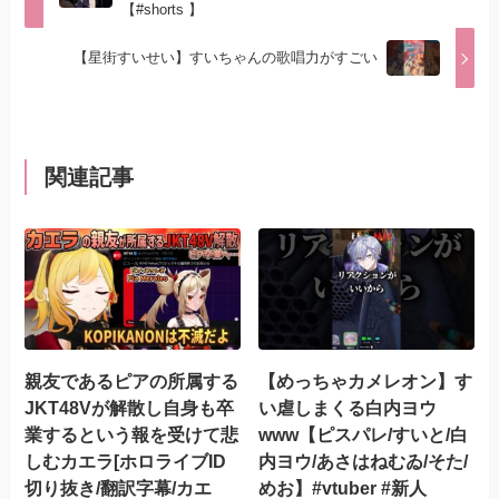
【#shorts 】
【星街すいせい】すいちゃんの歌唱力がすごい
関連記事
親友であるピアの所属する
【めっちゃカメレオン】す
JKT48Vが解散し自身も卒
い虐しまくる白内ヨウ
業するという報を受けて悲
www【ピスパレ/すいと/白
しむカエラ[ホロライブID
内ヨウ/あさはねむゐ/そた/
切り抜き/翻訳字幕/カエ
めお】#vtuber #新人