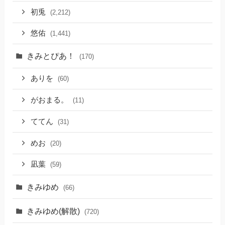
初兎
(2,212)
悠佑
(1,441)
きみとぴあ！
(170)
ありを
(60)
がおまる。
(11)
ててん
(31)
めお
(20)
凪葉
(59)
きみゆめ
(66)
きみゆめ(解散)
(720)