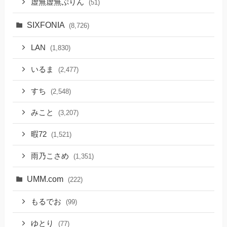
虚無虚無ぷりん
(51)
SIXFONIA
(8,726)
LAN
(1,830)
いるま
(2,477)
すち
(2,548)
みこと
(3,207)
暇72
(1,521)
雨乃こさめ
(1,351)
UMM.com
(222)
もるでお
(99)
ゆとり
(77)