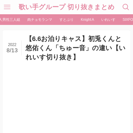
歌い手グループ 切り抜きまとめ
人男性三人組
肉チョモランマ
すとぷり
Knight A
いれいす
SIXFO
【6.6お泊りキャス】初兎くんと
2022
悠佑くん「ちゅー音」の違い【い
8/13
れいす切り抜き】