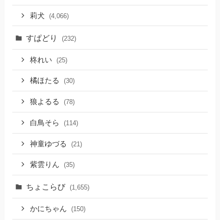
莉犬
(4,066)
すぱどり
(232)
柊れい
(25)
橘ほたる
(30)
狼よるる
(78)
白鳥そら
(114)
神童ゆづる
(21)
紫雲りん
(35)
ちょこらび
(1,655)
かにちゃん
(150)