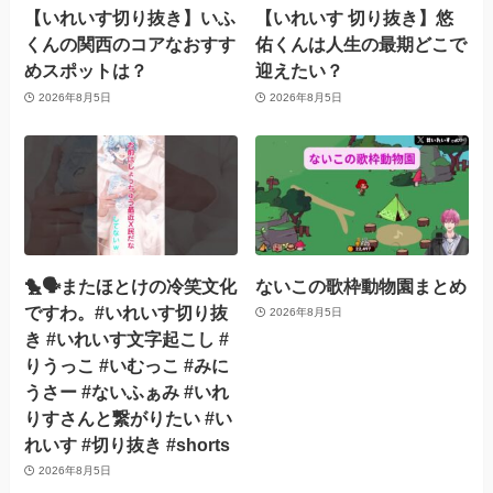
【いれいす切り抜き】いふ
【いれいす 切り抜き】悠
くんの関西のコアなおすす
佑くんは人生の最期どこで
めスポットは？
迎えたい？
2026年8月5日
2026年8月5日
🐤🗣️またほとけの冷笑文化
ないこの歌枠動物園まとめ
ですわ。#いれいす切り抜
2026年8月5日
き #いれいす文字起こし #
りうっこ #いむっこ #みに
うさー #ないふぁみ #いれ
りすさんと繋がりたい #い
れいす #切り抜き #shorts
2026年8月5日