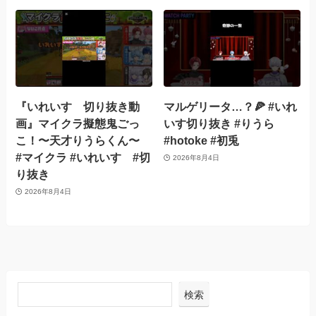
『いれいす 切り抜き動
マルゲリータ…？🍕 #いれ
画』マイクラ擬態鬼ごっ
いす切り抜き #りうら
こ！〜天才りうらくん〜
#hotoke #初兎
#マイクラ #いれいす #切
2026年8月4日
り抜き
2026年8月4日
検索