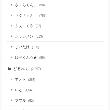
さくらくん。
(98)
ちぐさくん
(768)
ふぇにくろ
(92)
ポケカメン
(513)
まいたけ
(180)
ゆぺくん☆★
(86)
どるれく
(2,097)
アオト
(263)
いと
(1,549)
フマル
(82)