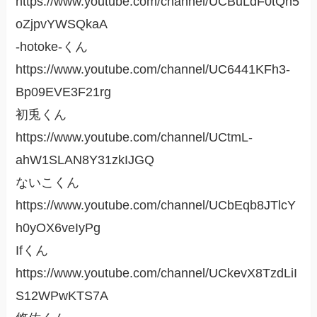
https://www.youtube.com/channel/UCBuLdF0tQn5
oZjpvYWSQkaA
-hotoke-くん
https://www.youtube.com/channel/UC6441KFh3-
Bp09EVE3F21rg
初兎くん
https://www.youtube.com/channel/UCtmL-
ahW1SLAN8Y31zkIJGQ
ないこくん
https://www.youtube.com/channel/UCbEqb8JTlcY
h0yOX6veIyPg
Ifくん
https://www.youtube.com/channel/UCkevX8TzdLiI
S12WPwKTS7A