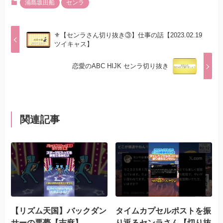
浦島坂田船
センラ
⚜️【センラさん切り抜き③】仕事の話【2023.02.19
ツイキャス】
恋愛のABC HIJK センラ切り抜き
関連記事
【リズム天国】バックダン
タイムカプセルポストを振
サーの悪夢【志麻】
り返るセンラさん【切り抜