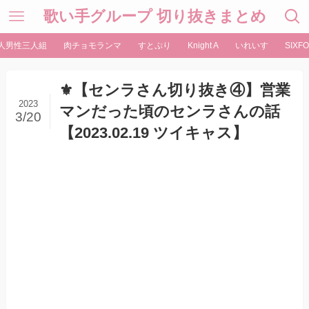
歌い手グループ 切り抜きまとめ
人男性三人組
肉チョモランマ
すとぷり
Knight A
いれいす
SIXFO
⚜️【センラさん切り抜き④】営業
2023
マンだった頃のセンラさんの話
3/20
【2023.02.19 ツイキャス】