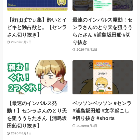
【好はばでぃ集】酔いとイ
最速のインパルス発動！セ
ビキと独占欲と。【センラ
ンラさんのとり天を狙うう
さん切り抜き】
らたさん #浦島坂田船 #切
り抜き
2026年8月2日
2026年8月1日
【最速のインパルス発
ベッソンベッソン #センラ
動！】センラさんのとり天
#浦島坂田船 #文字起こし
を狙ううらたさん【浦島坂
#切り抜き #shorts
田船切り抜き】
2026年8月1日
2026年8月1日