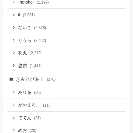
-hotoke-
(1,197)
if
(2,891)
ないこ
(2,578)
りうら
(2,442)
初兎
(2,212)
悠佑
(1,441)
きみとぴあ！
(170)
ありを
(60)
がおまる。
(11)
ててん
(31)
めお
(20)