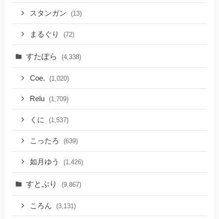
スタンガン
(13)
まるぐり
(72)
すたぽら
(4,338)
Coe.
(1,020)
Relu
(1,709)
くに
(1,537)
こったろ
(639)
如月ゆう
(1,426)
すとぷり
(9,867)
ころん
(3,131)