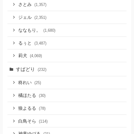
さとみ
(1,357)
ジェル
(2,351)
ななもり。
(1,680)
るぅと
(3,487)
莉犬
(4,069)
すぱどり
(232)
柊れい
(25)
橘ほたる
(30)
狼よるる
(78)
白鳥そら
(114)
神童ゆづる
(21)