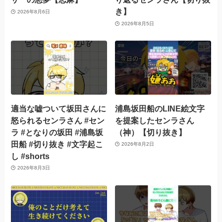
き】
2026年8月6日
2026年8月5日
適当な嘘ついて坂田さんに
浦島坂田船のLINE絵文字
怒られるセンラさん #セン
を提案したセンラさん
ラ #となりの坂田 #浦島坂
（神）【切り抜き】
田船 #切り抜き #文字起こ
2026年8月2日
し #shorts
2026年8月3日