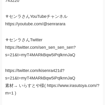
743220
⚜️センラさんYouTubeチャンネル
https://youtube.com/@senrarara
⚜️センラさんTwitter
https://twitter.com/sen_sen_sen_sen?
s=21&t=myT4MARkBqw5iPqlknnJaQ
https://twitter.com/kisenra421d?
s=21&t=myT4MARkBqw5iPqlknnJaQ
素材→ いらすとや様( https://www.irasutoya.com/?
m=1 )