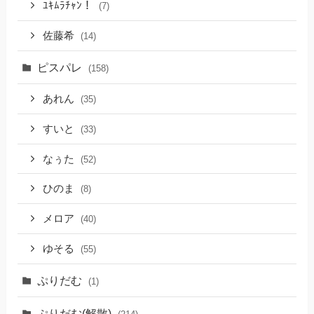
ﾕｷﾑﾗﾁｬﾝ！
(7)
佐藤希
(14)
ピスパレ
(158)
あれん
(35)
すいと
(33)
なぅた
(52)
ひのま
(8)
メロア
(40)
ゆそる
(55)
ぷりだむ
(1)
ぷりだむ(解散)