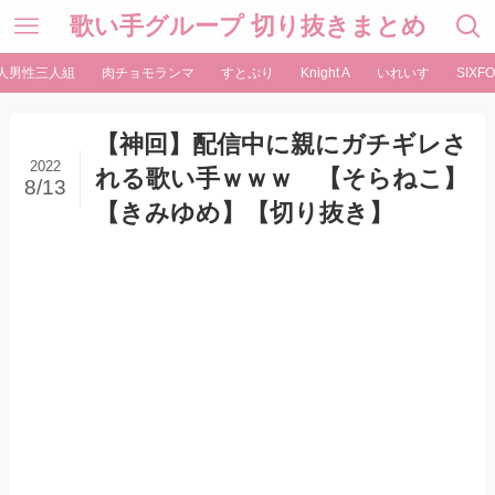
歌い手グループ 切り抜きまとめ
人男性三人組
肉チョモランマ
すとぷり
Knight A
いれいす
SIXFO
【神回】配信中に親にガチギレさ
2022
れる歌い手ｗｗｗ 【そらねこ】
8/13
【きみゆめ】【切り抜き】