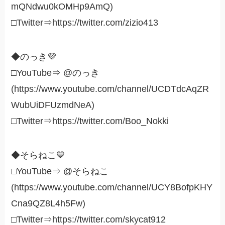
mQNdwu0kOMHp9AmQ)
□Twitter⇒https://twitter.com/zizio413
◆のっき💜
□YouTube⇒ @のっき
(https://www.youtube.com/channel/UCDTdcAqZR
WubUiDFUzmdNeA)
□Twitter⇒https://twitter.com/Boo_Nokki
◆そらねこ💙
□YouTube⇒ @そらねこ
(https://www.youtube.com/channel/UCY8BofpKHY
Cna9QZ8L4h5Fw)
□Twitter⇒https://twitter.com/skycat912