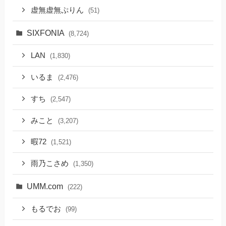
虚無虚無ぷりん
(51)
SIXFONIA
(8,724)
LAN
(1,830)
いるま
(2,476)
すち
(2,547)
みこと
(3,207)
暇72
(1,521)
雨乃こさめ
(1,350)
UMM.com
(222)
もるでお
(99)