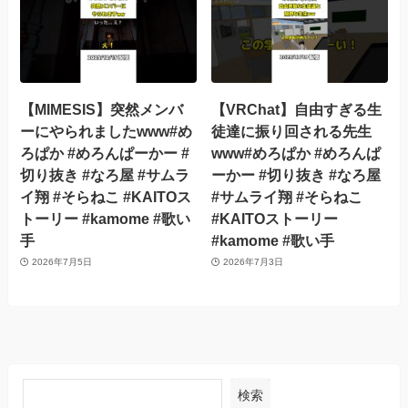
【MIMESIS】突然メンバ
【VRChat】自由すぎる生
ーにやられましたwww#め
徒達に振り回される先生
ろぱか #めろんぱーかー #
www#めろぱか #めろんぱ
切り抜き #なろ屋 #サムラ
ーかー #切り抜き #なろ屋
イ翔 #そらねこ #KAITOス
#サムライ翔 #そらねこ
トーリー #kamome #歌い
#KAITOストーリー
手
#kamome #歌い手
2026年7月5日
2026年7月3日
検索