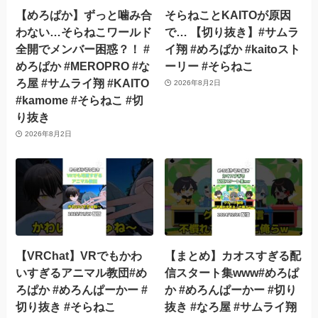
【めろぱか】ずっと噛み合
そらねことKAITOが原因
わない…そらねこワールド
で… 【切り抜き】#サムラ
全開でメンバー困惑？！ #
イ翔 #めろぱか #kaitoスト
めろぱか #MEROPRO #な
ーリー #そらねこ
ろ屋 #サムライ翔 #KAITO
2026年8月2日
#kamome #そらねこ #切
り抜き
2026年8月2日
【VRChat】VRでもかわ
【まとめ】カオスすぎる配
いすぎるアニマル教団#め
信スタート集www#めろぱ
ろぱか #めろんぱーかー #
か #めろんぱーかー #切り
切り抜き #そらねこ
抜き #なろ屋 #サムライ翔