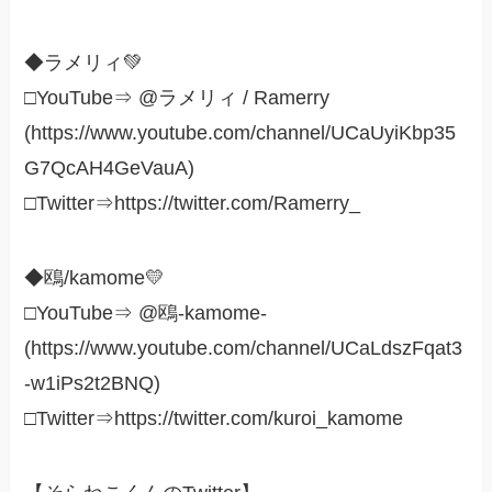
◆ラメリィ💚
□YouTube⇒ @ラメリィ / Ramerry
(https://www.youtube.com/channel/UCaUyiKbp35
G7QcAH4GeVauA)
□Twitter⇒https://twitter.com/Ramerry_
◆鴎/kamome💛
□YouTube⇒ @鴎-kamome-
(https://www.youtube.com/channel/UCaLdszFqat3
-w1iPs2t2BNQ)
□Twitter⇒https://twitter.com/kuroi_kamome