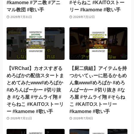
#kamome #アニ教 #アニ
#そらねこ #KAITOストー
マル教団 #歌い手
リー #kamome #歌い手
2026年7月31日
2026年7月12日
【VRChat】カオスすぎる
【厨二病組】アイテムを持
めろぱかの配信スタートま
つかいてぃーに怒るかもめ
とめてみたwww#めろぱか
ん集www#めろぱか #めろ
#めろんぱーかー #切り抜
んぱーかー #切り抜き #な
き #なろ屋 #サムライ翔 #
ろ屋 #サムライ翔 #そらね
そらねこ #KAITOストーリ
こ #KAITOストーリー
ー #kamome #歌い手
#kamome #歌い手
2026年7月11日
2026年7月8日