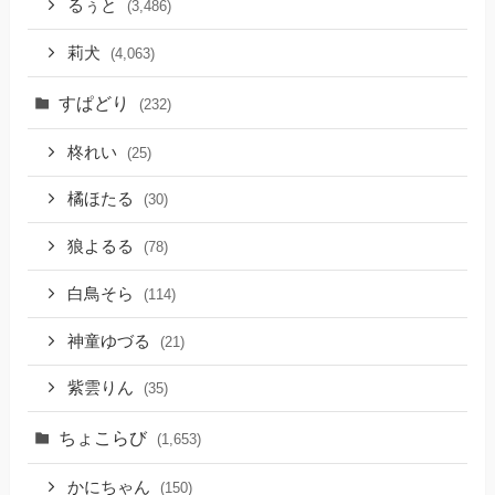
るぅと
(3,486)
莉犬
(4,063)
すぱどり
(232)
柊れい
(25)
橘ほたる
(30)
狼よるる
(78)
白鳥そら
(114)
神童ゆづる
(21)
紫雲りん
(35)
ちょこらび
(1,653)
かにちゃん
(150)