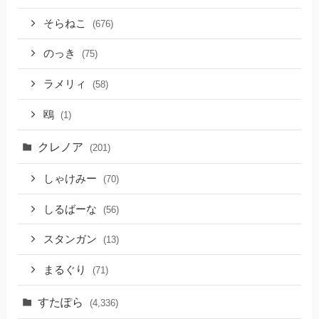
そらねこ
(676)
のっき
(75)
ラメリィ
(58)
鴎
(1)
クレノア
(201)
しゃけみー
(70)
しるばーな
(56)
スタンガン
(13)
まるぐり
(71)
すたぽら
(4,336)