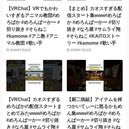
【VRChat】VRでもかわ
【まとめ】カオスすぎる配
いすぎるアニマル教団#め
信スタート集www#めろぱ
ろぱか #めろんぱーかー #
か #めろんぱーかー #切り
切り抜き #そらねこ
抜き #なろ屋 #サムライ翔
#kamome #アニ教 #アニ
#そらねこ #KAITOストー
マル教団 #歌い手
リー #kamome #歌い手
2026年7月31日
2026年7月12日
【VRChat】カオスすぎる
【厨二病組】アイテムを持
めろぱかの配信スタートま
つかいてぃーに怒るかもめ
とめてみたwww#めろぱか
ん集www#めろぱか #めろ
#めろんぱーかー #切り抜
んぱーかー #切り抜き #な
き #なろ屋 #サムライ翔 #
ろ屋 #サムライ翔 #そらね