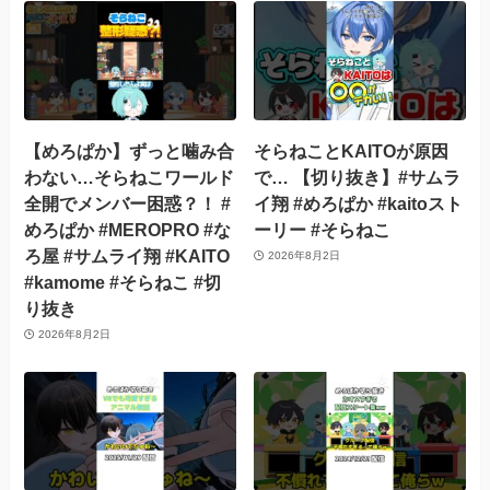
【めろぱか】ずっと噛み合
そらねことKAITOが原因
わない…そらねこワールド
で… 【切り抜き】#サムラ
全開でメンバー困惑？！ #
イ翔 #めろぱか #kaitoスト
めろぱか #MEROPRO #な
ーリー #そらねこ
ろ屋 #サムライ翔 #KAITO
2026年8月2日
#kamome #そらねこ #切
り抜き
2026年8月2日