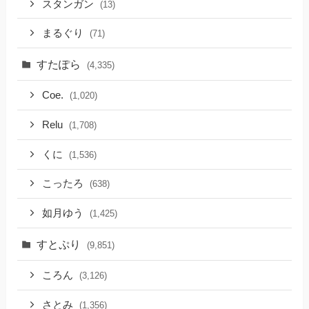
スタンガン
(13)
まるぐり
(71)
すたぽら
(4,335)
Coe.
(1,020)
Relu
(1,708)
くに
(1,536)
こったろ
(638)
如月ゆう
(1,425)
すとぷり
(9,851)
ころん
(3,126)
さとみ
(1,356)