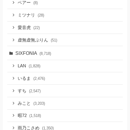
ベアー
(8)
ミツナリ
(28)
愛音虎
(22)
虚無虚無ぷりん
(51)
SIXFONIA
(8,718)
LAN
(1,828)
いるま
(2,476)
すち
(2,547)
みこと
(3,203)
暇72
(1,518)
雨乃こさめ
(1,350)