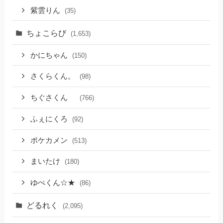
紫雲りん
(35)
ちょこらび
(1,653)
かにちゃん
(150)
さくらくん。
(98)
ちぐさくん
(766)
ふぇにくろ
(92)
ポケカメン
(513)
まいたけ
(180)
ゆぺくん☆★
(86)
どるれく
(2,095)