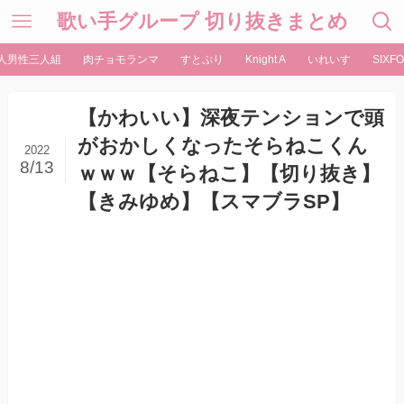
歌い手グループ 切り抜きまとめ
人男性三人組
肉チョモランマ
すとぷり
Knight A
いれいす
SIXFO
【かわいい】深夜テンションで頭
がおかしくなったそらねこくん
2022
8/13
ｗｗｗ【そらねこ】【切り抜き】
【きみゆめ】【スマブラSP】