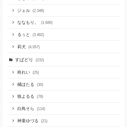
ジェル
(2,348)
ななもり。
(1,680)
るぅと
(3,482)
莉犬
(4,057)
すぱどり
(232)
柊れい
(25)
橘ほたる
(30)
狼よるる
(78)
白鳥そら
(114)
神童ゆづる
(21)