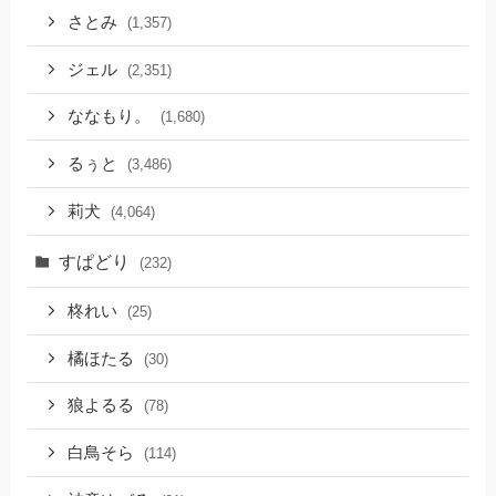
さとみ
(1,357)
ジェル
(2,351)
ななもり。
(1,680)
るぅと
(3,486)
莉犬
(4,064)
すぱどり
(232)
柊れい
(25)
橘ほたる
(30)
狼よるる
(78)
白鳥そら
(114)