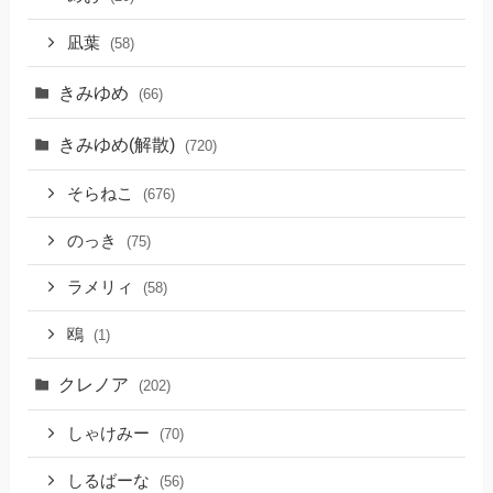
凪葉
(58)
きみゆめ
(66)
きみゆめ(解散)
(720)
そらねこ
(676)
のっき
(75)
ラメリィ
(58)
鴎
(1)
クレノア
(202)
しゃけみー
(70)
しるばーな
(56)