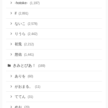
-hotoke-
(1,197)
if
(2,891)
ないこ
(2,578)
りうら
(2,442)
初兎
(2,212)
悠佑
(1,441)
きみとぴあ！
(169)
ありを
(60)
がおまる。
(11)
ててん
(31)
めお
(20)