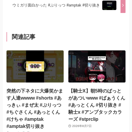
ウミガリ面白かった #ぷりっつ #amptak #切り抜き
関連記事
突然の下ネタに大爆笑かま
【騎士X】朝5時のばっと
す人達wwww #shorts #あ
があついwww #ばぁうくん
っきぃ #まぜ太 #ぷりっつ
#あっとくん #切り抜き #
#ちぐさくん #あっとくん
騎士x #アンプタックカラ
#けちゃ #amptak
ーズ #stprclip
#amptak切り抜き
2026年8月7日