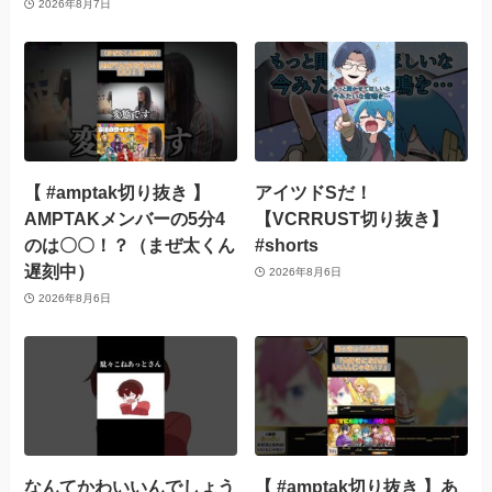
2026年8月7日
【 #amptak切り抜き 】
アイツドSだ！
AMPTAKメンバーの5分4
【VCRRUST切り抜き】
のは〇〇！？（まぜ太くん
#shorts
遅刻中）
2026年8月6日
2026年8月6日
なんてかわいいんでしょう
【 #amptak切り抜き 】あ