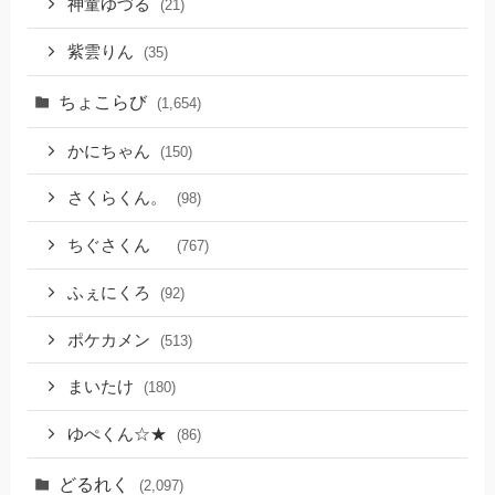
神童ゆづる
(21)
紫雲りん
(35)
ちょこらび
(1,654)
かにちゃん
(150)
さくらくん。
(98)
ちぐさくん
(767)
ふぇにくろ
(92)
ポケカメン
(513)
まいたけ
(180)
ゆぺくん☆★
(86)
どるれく
(2,097)