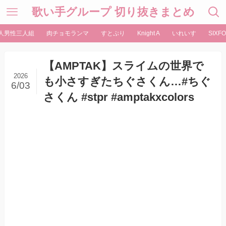
歌い手グループ 切り抜きまとめ
人男性三人組
肉チョモランマ
すとぷり
Knight A
いれいす
SIXFO
【AMPTAK】スライムの世界で
2026
も小さすぎたちぐさくん…#ちぐ
6/03
さくん #stpr #amptakxcolors