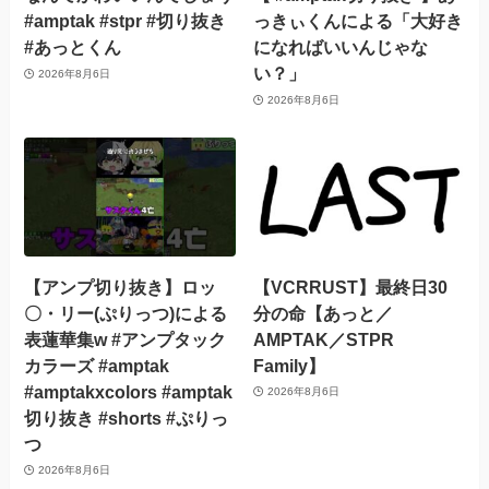
#amptak #stpr #切り抜き
っきぃくんによる「大好き
#あっとくん
になればいいんじゃな
い？」
2026年8月6日
2026年8月6日
【アンプ切り抜き】ロッ
【VCRRUST】最終日30
〇・リー(ぷりっつ)による
分の命【あっと／
表蓮華集w #アンプタック
AMPTAK／STPR
カラーズ #amptak
Family】
#amptakxcolors #amptak
2026年8月6日
切り抜き #shorts #ぷりっ
つ
2026年8月6日