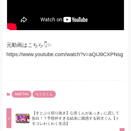
元動画はこちら👇✨
https://www.youtube.com/watch?v=aQIJ9CXPNsg
AMPTAK
ちぐさくん
【すとぷり切り抜き】心音くんがあっきぃに恋して
告白！？予想外すぎる結末に困惑する莉犬くん【ト
モコレわくわく生活】