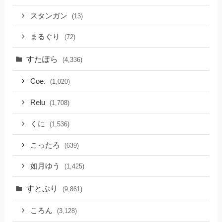
スタンガン
(13)
まるぐり
(72)
すたぽら
(4,336)
Coe.
(1,020)
Relu
(1,708)
くに
(1,536)
こったろ
(639)
如月ゆう
(1,425)
すとぷり
(9,861)
ころん
(3,128)