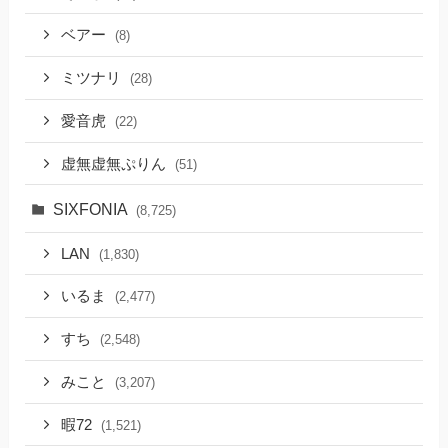
ベアー
(8)
ミツナリ
(28)
愛音虎
(22)
虚無虚無ぷりん
(51)
SIXFONIA
(8,725)
LAN
(1,830)
いるま
(2,477)
すち
(2,548)
みこと
(3,207)
暇72
(1,521)