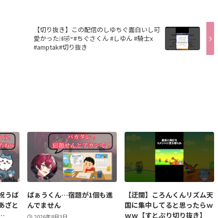
【切り抜き】この配信のしゆちぐ面白いし可
愛かった❕ꉂ🤣‪‪‬‪𐤔#ちぐさくん #しゆん #騎士x
#amptak#切り抜き
祝うば
ばぁうくん…宿題が1個も進
【迂闊】ころんくんリズム天
あざと
んでません
国に集中してると思ったらｗ
…
ｗｗ【すとぷり切り抜き】
2026年8月3日