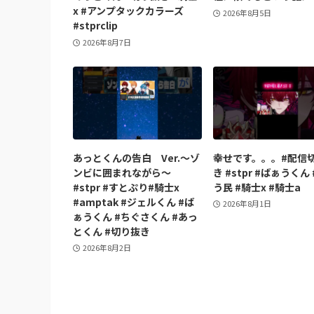
x #アンプタックカラーズ
2026年8月5日
#stprclip
2026年8月7日
あっとくんの告白 Ver.〜ゾ
幸せです。。。#配信
ンビに囲まれながら〜
き #stpr #ばぁうくん
#stpr #すとぷり#騎士x
う民 #騎士x #騎士a
#amptak #ジェルくん #ば
2026年8月1日
ぁうくん #ちぐさくん #あっ
とくん #切り抜き
2026年8月2日