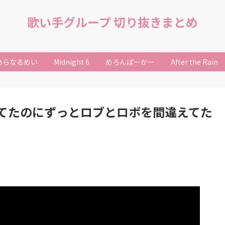
歌い手グループ 切り抜きまとめ
あらなるめい
Midnight 6
めろんぱーかー
After the Rain
てたのにずっとロブとロボを間違えてた