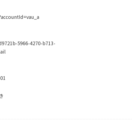
/?accountId=vau_a
6d9721b-5966-4270-b713-
ail
001
き