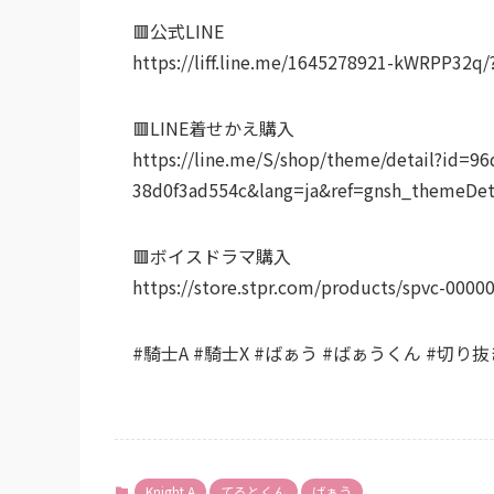
🟥公式LINE
https://liff.line.me/1645278921-kWRPP32q
🟥LINE着せかえ購入
https://line.me/S/shop/theme/detail?id=9
38d0f3ad554c&lang=ja&ref=gnsh_themeDet
🟥ボイスドラマ購入
https://store.stpr.com/products/spvc-0000
#騎士A #騎士X #ばぁう #ばぁうくん #切り抜
Knight A
てるとくん
ばぁう