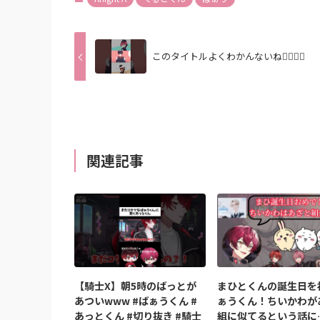
このタイトルよくわかんないね🙂‍↕️🙂‍↕️
関連記事
【騎士X】朝5時のばっとが
まひとくんの誕生日を
あついwww #ばぁうくん #
ぁうくん！ちいかわが
あっとくん #切り抜き #騎士
組に似てるという話に