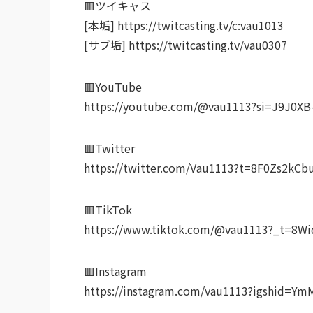
🟥ツイキャス
[本垢] https://twitcasting.tv/c:vau1013
[サブ垢] https://twitcasting.tv/vau0307
🟥YouTube
https://youtube.com/@vau1113?si=J9J0XB
🟥Twitter
https://twitter.com/Vau1113?t=8F0Zs2k
🟥TikTok
https://www.tiktok.com/@vau1113?_t=8W
🟥Instagram
https://instagram.com/vau1113?igshid=