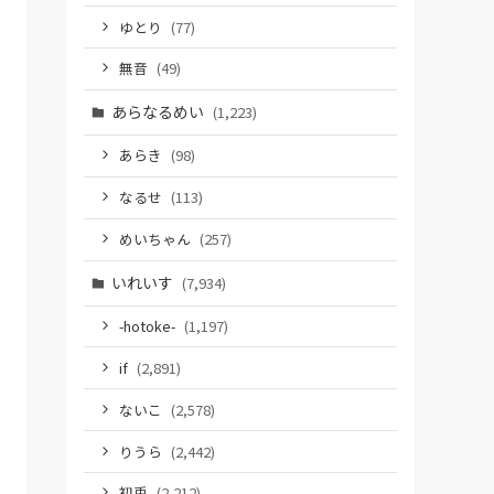
ゆとり
(77)
無音
(49)
あらなるめい
(1,223)
あらき
(98)
なるせ
(113)
めいちゃん
(257)
いれいす
(7,934)
-hotoke-
(1,197)
if
(2,891)
ないこ
(2,578)
りうら
(2,442)
初兎
(2,212)