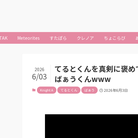
TAK
Meteorites
すたぽら
クレノア
ちょこらび
てるとくんを真剣に褒め
2026
6/03
ばぁうくんwww
Knight A
てるとくん
ばぁう
2026年6月3日