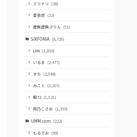
ミツナリ
(28)
愛音虎
(22)
虚無虚無ぷりん
(51)
SIXFONIA
(8,725)
LAN
(1,830)
いるま
(2,477)
すち
(2,548)
みこと
(3,207)
暇72
(1,521)
雨乃こさめ
(1,350)
UMM.com
(222)
もるでお
(99)