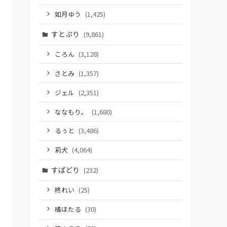
如月ゆう
(1,425)
すとぷり
(9,861)
ころん
(3,128)
さとみ
(1,357)
ジェル
(2,351)
ななもり。
(1,680)
るぅと
(3,486)
莉犬
(4,064)
すぱどり
(232)
柊れい
(25)
橘ほたる
(30)