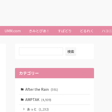
UMM.com
きみとぴあ！
すぱどり
どるれく
ハコ
検索
カテゴリー
After the Rain
(591)
AMPTAK
(4,939)
あっと
(1,232)