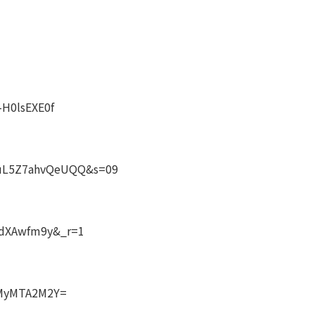
-H0lsEXE0f
CbuL5Z7ahvQeUQQ&s=09
idXAwfm9y&_r=1
YmMyMTA2M2Y=