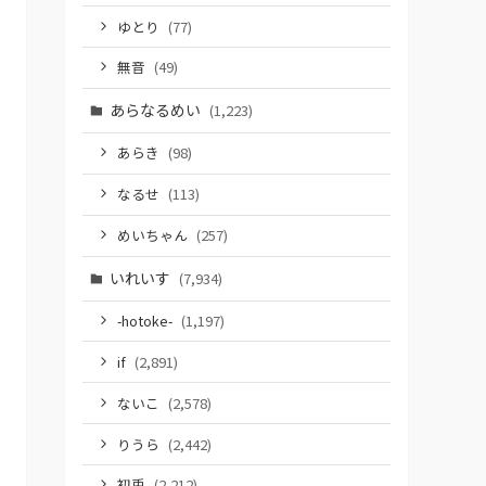
ゆとり
(77)
無音
(49)
あらなるめい
(1,223)
あらき
(98)
なるせ
(113)
めいちゃん
(257)
いれいす
(7,934)
-hotoke-
(1,197)
if
(2,891)
ないこ
(2,578)
りうら
(2,442)
初兎
(2,212)