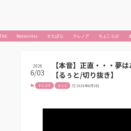
TAK
Meteorites
すたぽら
クレノア
ちょこらび
【本音】正直・・・夢は
2026
6/03
【るぅと/切り抜き】
すとぷり
るぅと
2026年6月3日