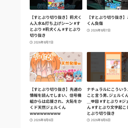
【すとぷり切り抜き】莉犬く
【すとぷり切り抜き】
ん入水&打ち上げシーン #す
くん負傷
とぷり #莉犬くん #すとぷり
2026年8月7日
切り抜き
2026年8月7日
【すとぷり切り抜き】先週の
ナチュラルにこういう
情報を読んでしまい、信号機
こと言う男､ジェルく
組からは応援され、大恥をか
＿🫶🏻 #すとぷり #
くド天然ジェルくん
ん #すとぷり文字起こし
wwwwwwwww
とぷり切り抜き
2026年8月6日
2026年8月6日