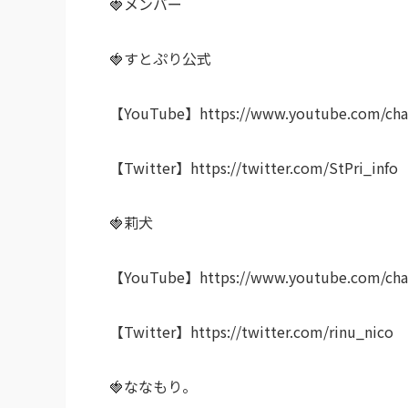
🍓メンバー
🍓すとぷり公式
【YouTube】https://www.youtube.com/ch
【Twitter】https://twitter.com/StPri_info
🍓莉犬
【YouTube】https://www.youtube.com/cha
【Twitter】https://twitter.com/rinu_nico
🍓ななもり。