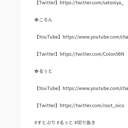
【Twitter】https://twitter.com/satoniya_
🍓ころん
【YouTube】https://www.youtube.com/ch
【Twitter】https://twitter.com/Colon56N
🍓るぅと
【YouTube】https://www.youtube.com/cha
【Twitter】https://twitter.com/root_nico
#すとぷり #るぅと #切り抜き