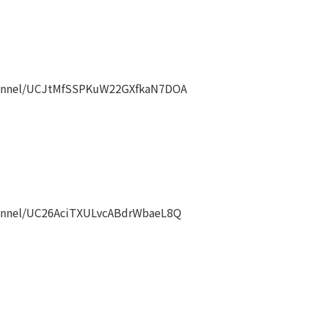
annel/UCJtMfSSPKuW22GXfkaN7DOA
nnel/UC26AciTXULvcABdrWbaeL8Q