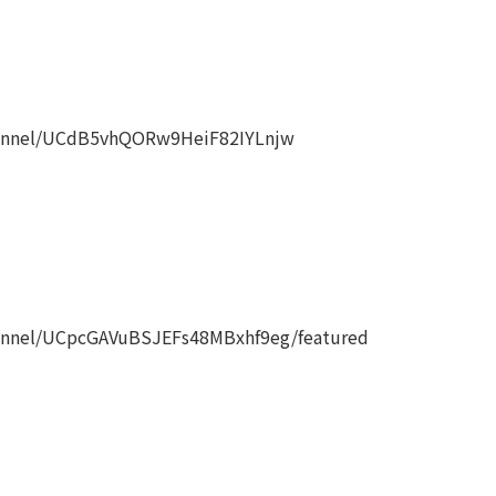
annel/UCdB5vhQORw9HeiF82IYLnjw
nnel/UCpcGAVuBSJEFs48MBxhf9eg/featured