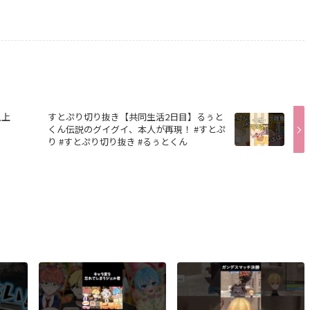
以上
すとぷり切り抜き【共同生活2日目】るぅと
】
くん伝説のグイグイ、本人が再現！ #すとぷ
り #すとぷり切り抜き #るぅとくん