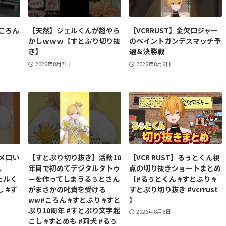
ころん
【天然】ジェルくんが超やら
【VCRRUST】金欠ロジャー
かしｗｗｗ【すとぷり切り抜
のペイントガンデスマッチ予
き】
選＆決勝戦
2026年8月7日
2026年8月6日
メロい
【すとぷり切り抜き】活動10
【VCR RUST】るぅとくん視
ん＿＿
年目で初めてデジタルタトゥ
点の切り抜きショートまとめ
ジェルく
ーを作ってしまうるぅとさん
【#るぅとくん #すとぷり #
 #す
がまさかの叱責を受ける
すとぷり切り抜き #vcrrust
ww#ころん #すとぷり #すと
】
ぷり10周年 #すとぷり文字起
2026年8月6日
こし #すとめも #莉犬 #るぅ