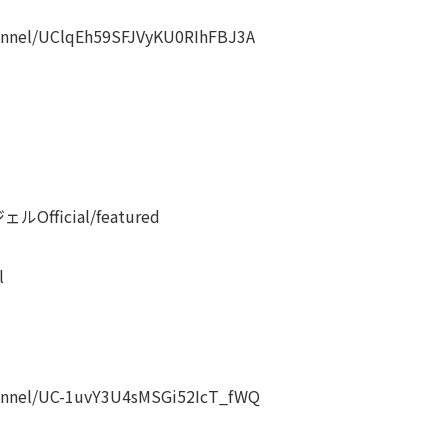
nnel/UClqEh59SFJVyKU0RIhFBJ3A
ェルOfficial/featured
l
nnel/UC-1uvY3U4sMSGi52IcT_fWQ