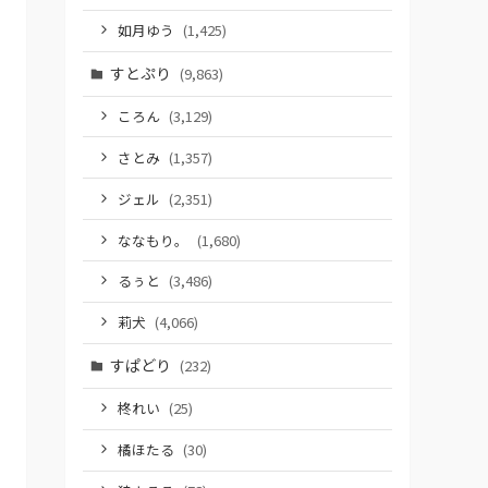
如月ゆう
(1,425)
すとぷり
(9,863)
ころん
(3,129)
さとみ
(1,357)
ジェル
(2,351)
ななもり。
(1,680)
るぅと
(3,486)
莉犬
(4,066)
すぱどり
(232)
柊れい
(25)
橘ほたる
(30)