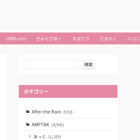
UMM.com
きみとぴあ！
すぱどり
どるれく
ハコ
検索
カテゴリー
After the Rain
(592)
AMPTAK
(4,941)
あっと
(1,233)