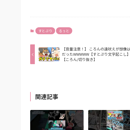
すとぷり
るぅと
【音量注意！】 ころんの遠吠えが想像
だったWWWWW【すとぷり文字起こし
【ころん/切り抜き】
関連記事