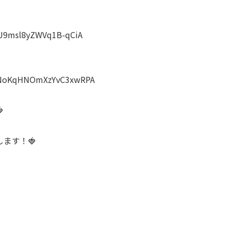
wJ9msl8yZWVq1B-qCiA
zDNoKqHNOmXzYvC3xwRPA

ます！🍓