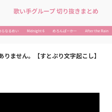
歌い手グループ 切り抜きまとめ
あらなるめい
Midnight 6
めろんぱーかー
After the Rain
ありません。【すとぷり文字起こし】