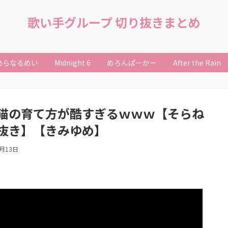
歌い手グループ 切り抜きまとめ
あらなるめい
Midnight 6
めろんぱーかー
After the Rain
猫の育て方が酷すぎるｗｗｗ【そらね
抜き】【きみゆめ】
8月13日