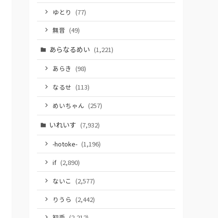
ゆとり
(77)
無音
(49)
あらなるめい
(1,221)
あらき
(98)
なるせ
(113)
めいちゃん
(257)
いれいす
(7,932)
-hotoke-
(1,196)
if
(2,890)
ないこ
(2,577)
りうら
(2,442)
初兎
(2,212)