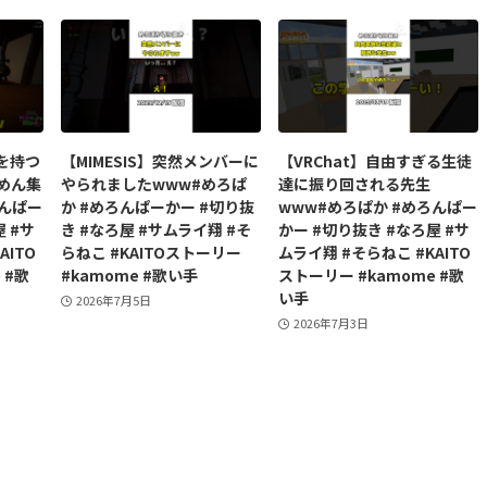
を持つ
【MIMESIS】突然メンバーに
【VRChat】自由すぎる生徒
めん集
やられましたwww#めろぱ
達に振り回される先生
ろんぱー
か #めろんぱーかー #切り抜
www#めろぱか #めろんぱー
 #サ
き #なろ屋 #サムライ翔 #そ
かー #切り抜き #なろ屋 #サ
AITO
らねこ #KAITOストーリー
ムライ翔 #そらねこ #KAITO
 #歌
#kamome #歌い手
ストーリー #kamome #歌
い手
2026年7月5日
2026年7月3日