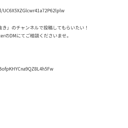
el/UC6X5XZGlcwr41a72P62lplw
抜き」のチャンネルで投稿してもらいたい！
terのDMにてご相談くださいませ。
8BofpKHYCna9QZ8L4h5Fw