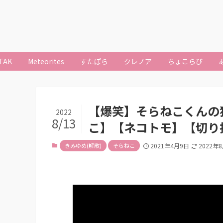
TAK
Meteorites
すたぽら
クレノア
ちょこらび
【爆笑】そらねこくんの
2022
8/13
こ】【ネコトモ】【切り
きみゆめ(解散)
そらねこ
2021年4月9日
2022年