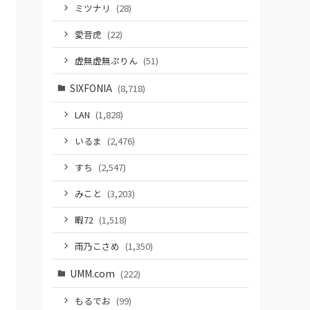
ミツナリ
(28)
愛音虎
(22)
虚無虚無ぷりん
(51)
SIXFONIA
(8,718)
LAN
(1,828)
いるま
(2,476)
すち
(2,547)
みこと
(3,203)
暇72
(1,518)
雨乃こさめ
(1,350)
UMM.com
(222)
もるでお
(99)