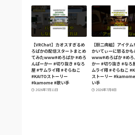
【VRChat】カオスすぎるめ
【厨二病組】アイテム
ろぱかの配信スタートまとめ
かいてぃーに怒るかも
てみたwww#めろぱか #めろ
www#めろぱか #め
んぱーかー #切り抜き #なろ
かー #切り抜き #なろ屋
屋 #サムライ翔 #そらねこ
ムライ翔 #そらねこ #K
#KAITOストーリー
ストーリー #kamome
#kamome #歌い手
い手
2026年7月11日
2026年7月8日