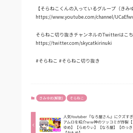
【そらねこくんの入っているグループ（きみ
https://www.youtube.com/channel/UCaE
そらねこ切り抜きチャンネルのTwitterはこ
https://twitter.com/skycatkirinuki
#そらねこ #そらねこ切り抜き
きみゆめ(解散)
そらねこ
人気Youtuber『なろ屋さん』にクズす
アムロを紹介ｗｗ神のツッコミが炸裂【
ゆめ】【らめりぃ】【なろ屋】【のっき
【かもめ】