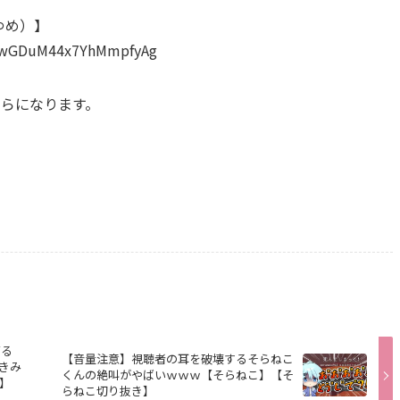
ゆめ）】
fwwGDuM44x7YhMmpfyAg
ちらになります。
ぎる
【音量注意】視聴者の耳を破壊するそらねこ
きみ
くんの絶叫がやばいｗｗｗ【そらねこ】【そ
】
らねこ切り抜き】