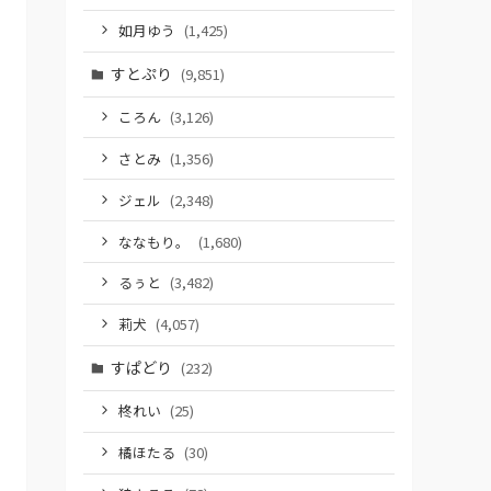
如月ゆう
(1,425)
すとぷり
(9,851)
ころん
(3,126)
さとみ
(1,356)
ジェル
(2,348)
ななもり。
(1,680)
るぅと
(3,482)
莉犬
(4,057)
すぱどり
(232)
柊れい
(25)
橘ほたる
(30)