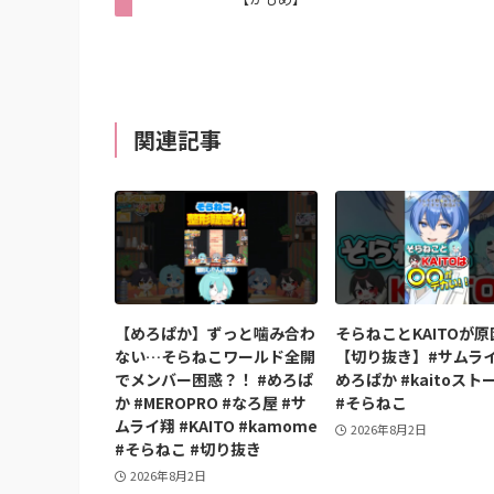
関連記事
【めろぱか】ずっと噛み合わ
そらねことKAITOが
ない…そらねこワールド全開
【切り抜き】#サムライ
でメンバー困惑？！ #めろぱ
めろぱか #kaitoスト
か #MEROPRO #なろ屋 #サ
#そらねこ
ムライ翔 #KAITO #kamome
2026年8月2日
#そらねこ #切り抜き
2026年8月2日