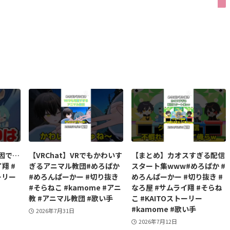
原因で…
【VRChat】VRでもかわいす
【まとめ】カオスすぎる配信
翔 #
ぎるアニマル教団#めろぱか
スタート集www#めろぱか #
ーリー
#めろんぱーかー #切り抜き
めろんぱーかー #切り抜き #
#そらねこ #kamome #アニ
なろ屋 #サムライ翔 #そらね
教 #アニマル教団 #歌い手
こ #KAITOストーリー
#kamome #歌い手
2026年7月31日
2026年7月12日