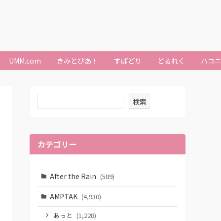
UMM.com
きみとぴあ！
すぱどり
どるれく
ハコ
検索
カテゴリー
After the Rain
(589)
AMPTAK
(4,930)
あっと
(1,228)