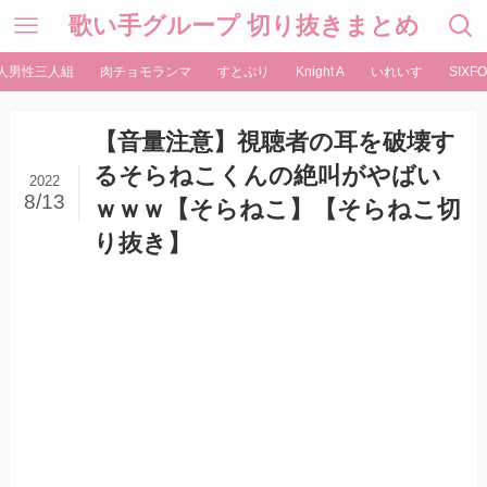
歌い手グループ 切り抜きまとめ
人男性三人組
肉チョモランマ
すとぷり
Knight A
いれいす
SIXFO
【音量注意】視聴者の耳を破壊す
るそらねこくんの絶叫がやばい
2022
8/13
ｗｗｗ【そらねこ】【そらねこ切
り抜き】