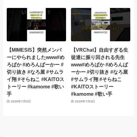
【MIMESIS】突然メンバ
【VRChat】自由すぎる生
ーにやられましたwww#め
徒達に振り回される先生
ろぱか #めろんぱーかー #
www#めろぱか #めろんぱ
切り抜き #なろ屋 #サムラ
ーかー #切り抜き #なろ屋
イ翔 #そらねこ #KAITOス
#サムライ翔 #そらねこ
トーリー #kamome #歌い
#KAITOストーリー
手
#kamome #歌い手
2026年7月5日
2026年7月3日