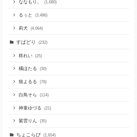
ななもり。
(1,680)
るぅと
(3,486)
莉犬
(4,064)
すぱどり
(232)
柊れい
(25)
橘ほたる
(30)
狼よるる
(78)
白鳥そら
(114)
神童ゆづる
(21)
紫雲りん
(35)
ちょこらび
(1,654)