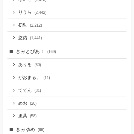
りうら
(2,442)
初兎
(2,212)
悠佑
(1,441)
きみとぴあ！
(169)
ありを
(60)
がおまる。
(11)
ててん
(31)
めお
(20)
凪葉
(58)
きみゆめ
(66)