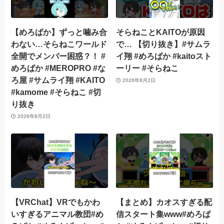
【めろぱか】ずっと噛み合
そらねことKAITOが原因
わない…そらねこワールド
で… 【切り抜き】#サムラ
全開でメンバー困惑？！ #
イ翔 #めろぱか #kaitoスト
めろぱか #MEROPRO #な
ーリー #そらねこ
ろ屋 #サムライ翔 #KAITO
2026年8月2日
#kamome #そらねこ #切
り抜き
2026年8月2日
【VRChat】VRでもかわ
【まとめ】カオスすぎる配
いすぎるアニマル教団#め
信スタート集www#めろぱ