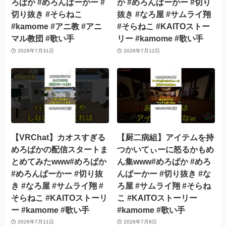
ろぱか #めろんぱーかー #
か #めろんぱーかー #切り
切り抜き #そらねこ
抜き #なろ屋 #サムライ翔
#kamome #アニ教 #アニ
#そらねこ #KAITOストー
マル教団 #歌い手
リー #kamome #歌い手
2026年7月31日
2026年7月12日
【VRChat】カオスすぎる
【厨二病組】アイテムを持
めろぱかの配信スタートま
つかいてぃーに怒るかもめ
とめてみたwww#めろぱか
ん集www#めろぱか #めろ
#めろんぱーかー #切り抜
んぱーかー #切り抜き #な
き #なろ屋 #サムライ翔 #
ろ屋 #サムライ翔 #そらね
そらねこ #KAITOストーリ
こ #KAITOストーリー
ー #kamome #歌い手
#kamome #歌い手
2026年7月11日
2026年7月8日