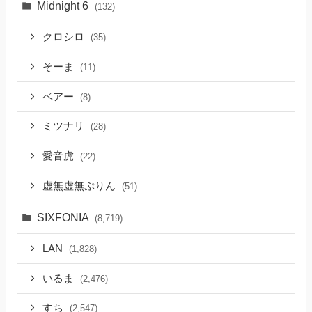
Midnight 6
(132)
クロシロ
(35)
そーま
(11)
ベアー
(8)
ミツナリ
(28)
愛音虎
(22)
虚無虚無ぷりん
(51)
SIXFONIA
(8,719)
LAN
(1,828)
いるま
(2,476)
すち
(2,547)