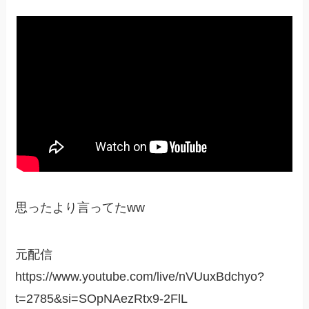
思ったより言ってたww
元配信
https://www.youtube.com/live/nVUuxBdchyo?
t=2785&si=SOpNAezRtx9-2FlL