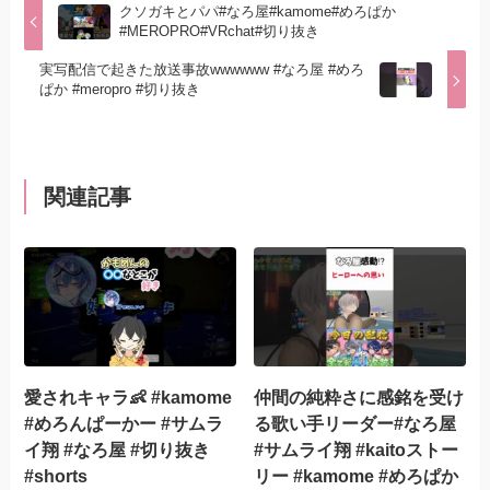
クソガキとパパ#なろ屋#kamome#めろぱか
#MEROPRO#VRchat#切り抜き
実写配信で起きた放送事故wwwwww #なろ屋 #めろ
ぱか #meropro #切り抜き
関連記事
愛されキャラ👶 #kamome
仲間の純粋さに感銘を受け
#めろんぱーかー #サムラ
る歌い手リーダー#なろ屋
イ翔 #なろ屋 #切り抜き
#サムライ翔 #kaitoストー
#shorts
リー #kamome #めろぱか