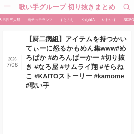
歌い手グループ 切り抜きまとめ
人男性三人組
肉チョモランマ
すとぷり
Knight A
いれいす
SIXFO
【厨二病組】アイテムを持つかい
てぃーに怒るかもめん集www#め
ろぱか #めろんぱーかー #切り抜
2026
7/08
き #なろ屋 #サムライ翔 #そらね
こ #KAITOストーリー #kamome
#歌い手