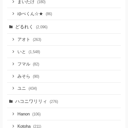
まいたけ
(180)
ゆぺくん☆★
(86)
どるれく
(2,096)
アオト
(263)
いと
(1,548)
フマル
(82)
みそら
(90)
ユニ
(434)
ハコニワリリィ
(276)
Hanon
(106)
Kotoha
(211)