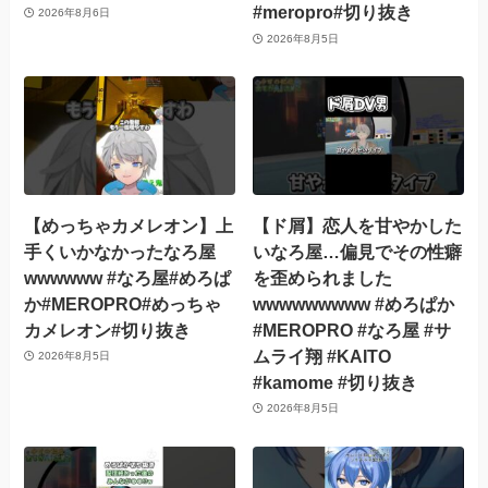
#meropro#切り抜き
2026年8月6日
2026年8月5日
【めっちゃカメレオン】上
【ド屑】恋人を甘やかした
手くいかなかったなろ屋
いなろ屋…偏見でその性癖
wwwwww #なろ屋#めろぱ
を歪められました
か#MEROPRO#めっちゃ
wwwwwwwww #めろぱか
カメレオン#切り抜き
#MEROPRO #なろ屋 #サ
ムライ翔 #KAITO
2026年8月5日
#kamome #切り抜き
2026年8月5日