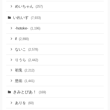
めいちゃん
(257)
いれいす
(7,933)
-hotoke-
(1,196)
if
(2,890)
ないこ
(2,578)
りうら
(2,442)
初兎
(2,212)
悠佑
(1,441)
きみとぴあ！
(169)
ありを
(60)