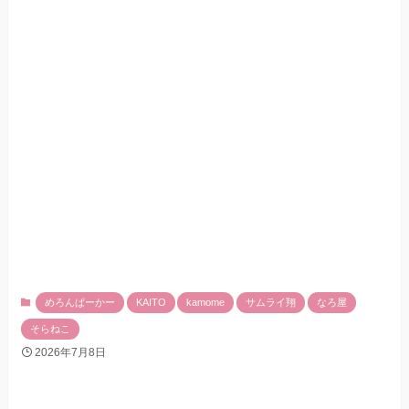
めろんぱーかー
KAITO
kamome
サムライ翔
なろ屋
そらねこ
2026年7月8日