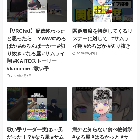
【VRChat】配信終わった
関係者席を特定してくるリ
と思ったら…？www#めろ
スナーに対して.. #サムラ
ぱか #めろんぱーかー #切
イ翔 #めろぱか #切り抜き
り抜き #なろ屋 #サムライ
2026年8月5日
翔 #KAITOストーリー
#kamome #歌い手
2026年8月5日
歌い手リーダー実は○○男
意外と知らない食べ物雑学
だった！？#なろ屋 #サム
#なろ屋 #はるかっと #サ