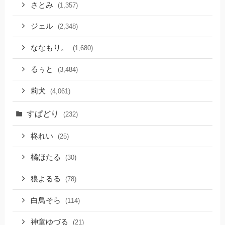
さとみ
(1,357)
ジェル
(2,348)
ななもり。
(1,680)
るぅと
(3,484)
莉犬
(4,061)
すぱどり
(232)
柊れい
(25)
橘ほたる
(30)
狼よるる
(78)
白鳥そら
(114)
神童ゆづる
(21)