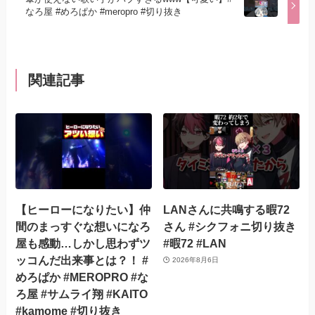
なろ屋 #めろぱか #meropro #切り抜き
関連記事
【ヒーローになりたい】仲
LANさんに共鳴する暇72
間のまっすぐな想いになろ
さん #シクフォニ切り抜き
屋も感動…しかし思わずツ
#暇72 #LAN
ッコんだ出来事とは？！ #
2026年8月6日
めろぱか #MEROPRO #な
ろ屋 #サムライ翔 #KAITO
#kamome #切り抜き