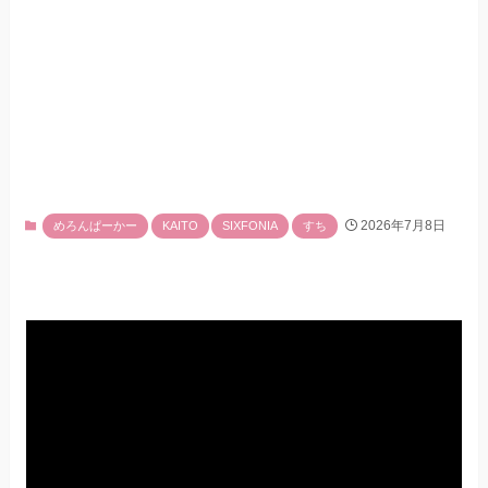
2026年7月8日
めろんぱーかー
KAITO
SIXFONIA
すち