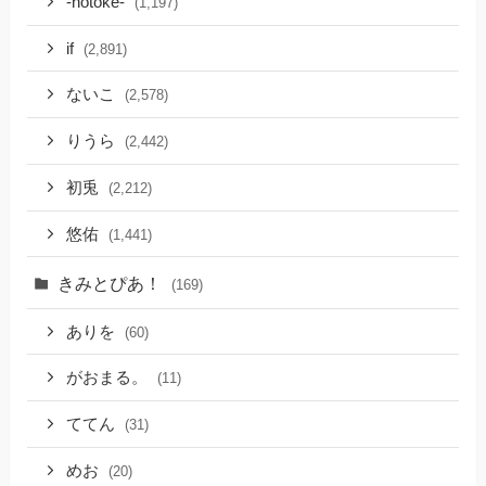
-hotoke-
(1,197)
if
(2,891)
ないこ
(2,578)
りうら
(2,442)
初兎
(2,212)
悠佑
(1,441)
きみとぴあ！
(169)
ありを
(60)
がおまる。
(11)
ててん
(31)
めお
(20)