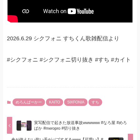
2026.6.29 シクフォニ すちくん歌雑配信より
#シクフォニ #シクフォニ切り抜き #すち #カイト
めろんぱーかー
KAITO
SIXFONIA
すち
実写配信で起きた放送事故wwwwww #なろ屋 #めろ
ぱか #meropro #切り抜き
傘が使えない歌い手がバブすぎるwww【可愛い】#