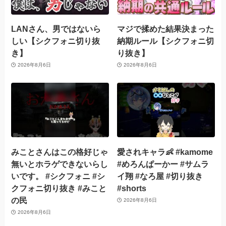
LANさん、男ではないら
マジで揉めた結果決まった
しい【シクフォニ切り抜
納期ルール【シクフォニ切
き】
り抜き】
2026年8月6日
2026年8月6日
みことさんはこの格好じゃ
愛されキャラ👶 #kamome
無いとホラゲできないらし
#めろんぱーかー #サムラ
いです。 #シクフォニ #シ
イ翔 #なろ屋 #切り抜き
クフォニ切り抜き #みこと
#shorts
の民
2026年8月6日
2026年8月6日