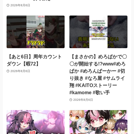
2026年8月6日
【あと6日】周年カウント
【まさかの】めろぱかで〇
ダウン【暇72】
〇が開始する!?www#めろ
ぱか #めろんぱーかー #切
2026年8月6日
り抜き #なろ屋 #サムライ
翔 #KAITOストーリー
#kamome #歌い手
2026年8月6日