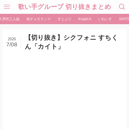
歌い手グループ 切り抜きまとめ
人男性三人組
肉チョモランマ
すとぷり
Knight A
いれいす
SIXFO
【切り抜き】シクフォニ すちく
2026
7/08
ん「カイト」