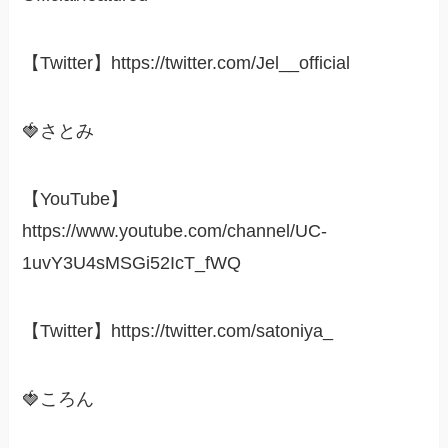
【Twitter】https://twitter.com/Jel__official
🍓さとみ
【YouTube】
https://www.youtube.com/channel/UC-
1uvY3U4sMSGi52IcT_fWQ
【Twitter】https://twitter.com/satoniya_
🍓ころん