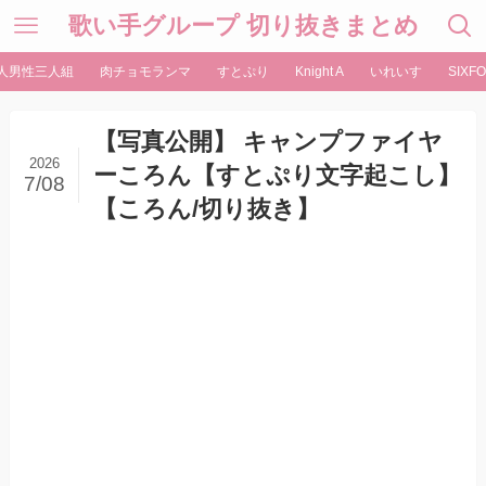
歌い手グループ 切り抜きまとめ
人男性三人組
肉チョモランマ
すとぷり
Knight A
いれいす
SIXFO
【写真公開】 キャンプファイヤ
2026
ーころん【すとぷり文字起こし】
7/08
【ころん/切り抜き】