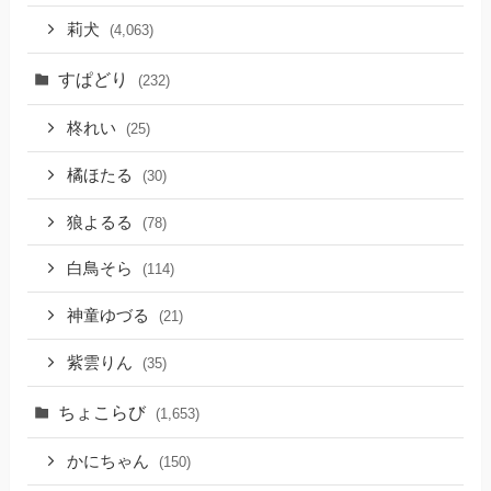
莉犬
(4,063)
すぱどり
(232)
柊れい
(25)
橘ほたる
(30)
狼よるる
(78)
白鳥そら
(114)
神童ゆづる
(21)
紫雲りん
(35)
ちょこらび
(1,653)
かにちゃん
(150)