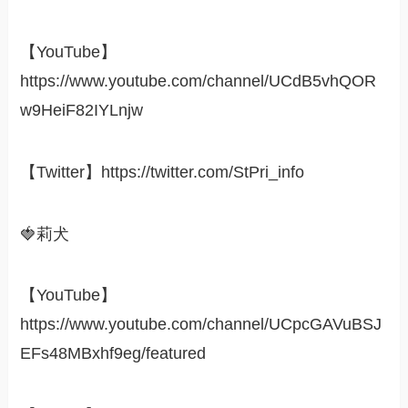
【YouTube】
https://www.youtube.com/channel/UCdB5vhQOR
w9HeiF82IYLnjw
【Twitter】https://twitter.com/StPri_info
🍓莉犬
【YouTube】
https://www.youtube.com/channel/UCpcGAVuBSJ
EFs48MBxhf9eg/featured