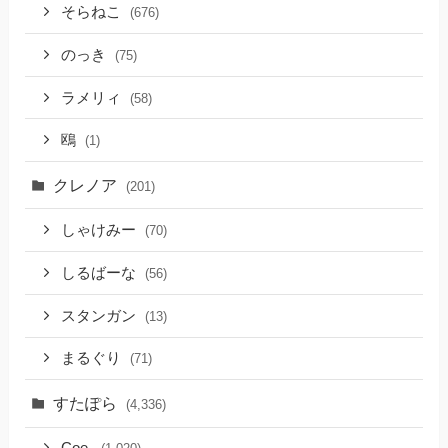
そらねこ
(676)
のっき
(75)
ラメリィ
(58)
鴎
(1)
クレノア
(201)
しゃけみー
(70)
しるばーな
(56)
スタンガン
(13)
まるぐり
(71)
すたぽら
(4,336)