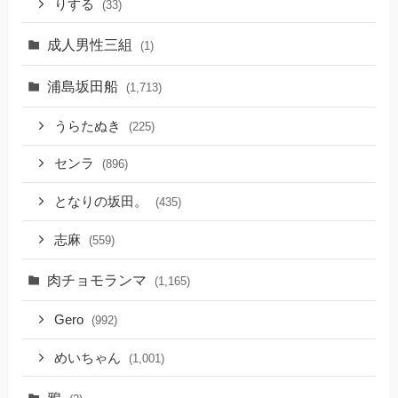
りする
(33)
成人男性三組
(1)
浦島坂田船
(1,713)
うらたぬき
(225)
センラ
(896)
となりの坂田。
(435)
志麻
(559)
肉チョモランマ
(1,165)
Gero
(992)
めいちゃん
(1,001)
鴉