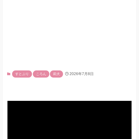
2026年7月8日
すとぷり
ころん
莉犬