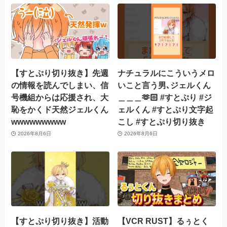
【すとぷり切り抜き】先週
ナチュラルにこういうメロ
の情報を読んでしまい、信
いこと言う男､ジェルくん
号機組からは応援され、大
＿＿＿🫶🏻 #すとぷり #ジ
恥をかくド天然ジェルくん
ェルくん #すとぷり文字起
wwwwwwwww
こし #すとぷり切り抜き
2026年8月6日
2026年8月6日
【すとぷり切り抜き】活動
【VCR RUST】るぅとく