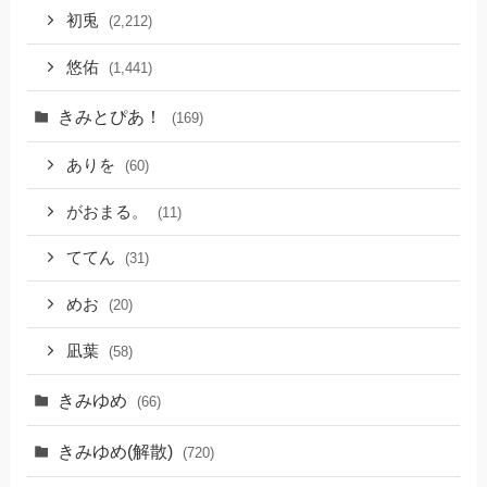
初兎
(2,212)
悠佑
(1,441)
きみとぴあ！
(169)
ありを
(60)
がおまる。
(11)
ててん
(31)
めお
(20)
凪葉
(58)
きみゆめ
(66)
きみゆめ(解散)
(720)