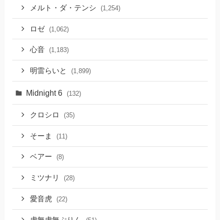
メルト・ダ・テンシ
(1,254)
ロゼ
(1,062)
心音
(1,183)
明雷らいと
(1,899)
Midnight 6
(132)
クロシロ
(35)
そーま
(11)
ベアー
(8)
ミツナリ
(28)
愛音虎
(22)
虚無虚無ぷりん