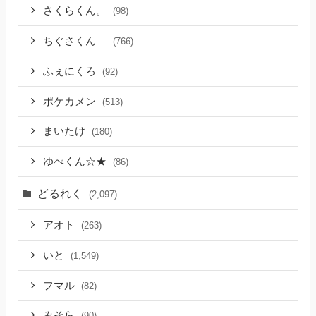
さくらくん。
(98)
ちぐさくん
(766)
ふぇにくろ
(92)
ポケカメン
(513)
まいたけ
(180)
ゆぺくん☆★
(86)
どるれく
(2,097)
アオト
(263)
いと
(1,549)
フマル
(82)
みそら
(90)