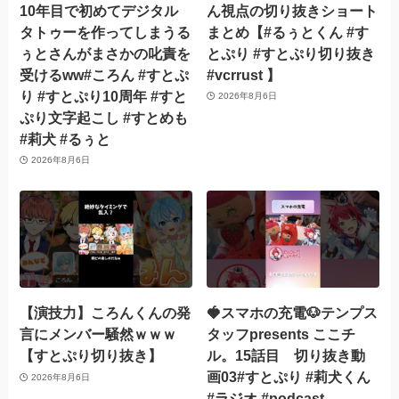
10年目で初めてデジタル
ん視点の切り抜きショート
タトゥーを作ってしまうる
まとめ【#るぅとくん #す
ぅとさんがまさかの叱責を
とぷり #すとぷり切り抜き
受けるww#ころん #すとぷ
#vcrrust 】
り #すとぷり10周年 #すと
2026年8月6日
ぷり文字起こし #すとめも
#莉犬 #るぅと
2026年8月6日
【演技力】ころんくんの発
🍓スマホの充電🐶テンプス
言にメンバー騒然ｗｗｗ
タッフpresents ここチ
【すとぷり切り抜き】
ル。15話目 切り抜き動
画03#すとぷり #莉犬くん
2026年8月6日
#ラジオ #podcast