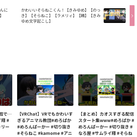
んに
かわいいそらねこくん！【きみゆめ】【のっ
】
き】【そらねこ】【ラメリィ】【鴎】【きみ
ゆめ文字起こし】
原因で…
【VRChat】VRでもかわいす
【まとめ】カオスすぎる配信
翔 #
ぎるアニマル教団#めろぱか
スタート集www#めろぱか #
ーリー
#めろんぱーかー #切り抜き
めろんぱーかー #切り抜き #
#そらねこ #kamome #アニ
なろ屋 #サムライ翔 #そらね