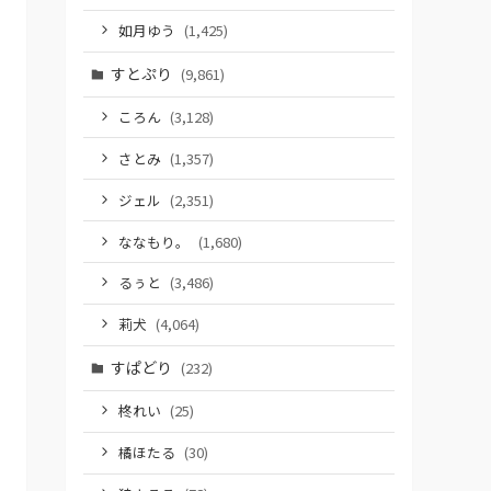
如月ゆう
(1,425)
すとぷり
(9,861)
ころん
(3,128)
さとみ
(1,357)
ジェル
(2,351)
ななもり。
(1,680)
るぅと
(3,486)
莉犬
(4,064)
すぱどり
(232)
柊れい
(25)
橘ほたる
(30)