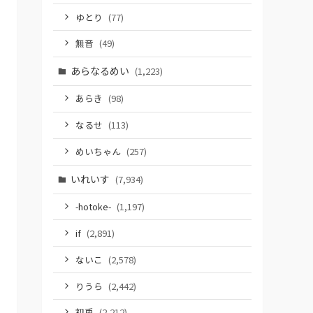
ゆとり
(77)
無音
(49)
あらなるめい
(1,223)
あらき
(98)
なるせ
(113)
めいちゃん
(257)
いれいす
(7,934)
-hotoke-
(1,197)
if
(2,891)
ないこ
(2,578)
りうら
(2,442)
初兎
(2,212)