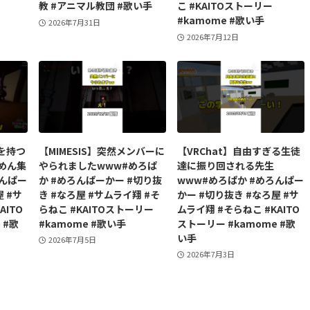
教 #アニマル教団 #歌い手
こ #KAITOストーリー
#kamome #歌い手
2026年7月31日
2026年7月12日
を持つ
【MIMESIS】突然メンバーに
【VRChat】自由すぎる生徒
めん集
やられましたwww#めろぱ
達に振り回される先生
ろんぱー
か #めろんぱーかー #切り抜
www#めろぱか #めろんぱー
 #サ
き #なろ屋 #サムライ翔 #そ
かー #切り抜き #なろ屋 #サ
AITO
らねこ #KAITOストーリー
ムライ翔 #そらねこ #KAITO
 #歌
#kamome #歌い手
ストーリー #kamome #歌
い手
2026年7月5日
2026年7月3日