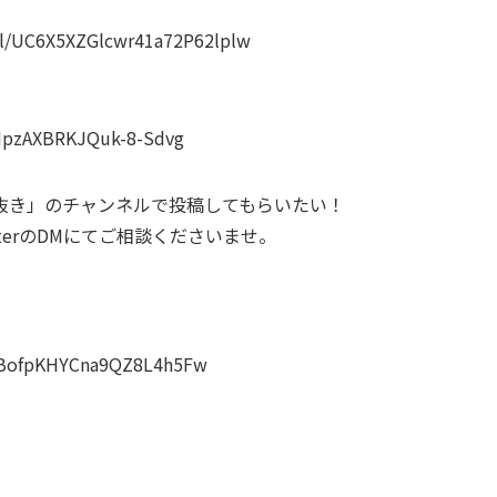
el/UC6X5XZGlcwr41a72P62lplw
MpzAXBRKJQuk-8-Sdvg
抜き」のチャンネルで投稿してもらいたい！
terのDMにてご相談くださいませ。
8BofpKHYCna9QZ8L4h5Fw