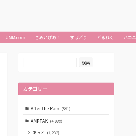
UMM.com
きみとぴあ！
すぱどり
どるれく
ハコ
検索
カテゴリー
After the Rain
(591)
AMPTAK
(4,939)
あっと
(1,232)