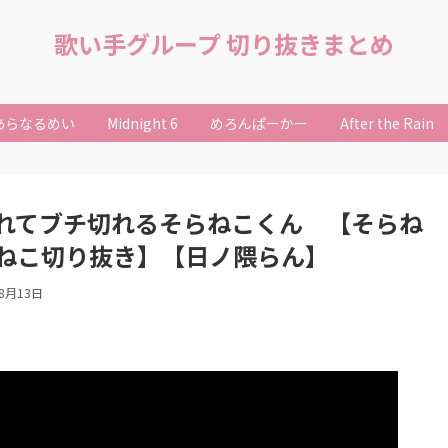
歌い手グループ 切り抜きまとめ
あらなるめい
Midnight 6
めろんぱーかー
After the Rain
れてブチ切れるそらねこくん 【そらね
ねこ切り抜き】【日ノ隈らん】
年8月13日