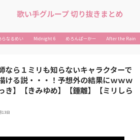
歌い手グループ 切り抜きまとめ
あらなるめい
Midnight 6
めろんぱーかー
After the Rain
師なら１ミリも知らないキャラクターで
描ける説・・・！予想外の結果にｗｗｗ
っき】【きみゆめ】【鍾離】【ミリしら
月13日