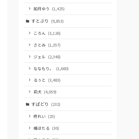
如月ゆう
(1,425)
すとぷり
(9,853)
ころん
(3,126)
さとみ
(1,357)
ジェル
(2,348)
ななもり。
(1,680)
るぅと
(3,483)
莉犬
(4,059)
すぱどり
(232)
柊れい
(25)
橘ほたる
(30)