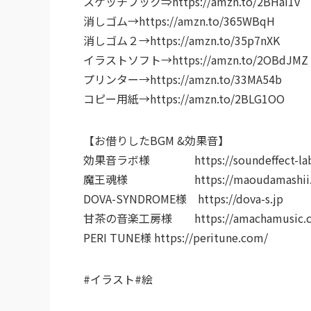
スケッチブック⇒https://amzn.to/2BHai1v
消しゴム→https://amzn.to/365WBqH
消しゴム２→https://amzn.to/35p7nXK
イラストソフト→https://amzn.to/2OBdJMZ
プリンター→https://amzn.to/33MA54b
コピー用紙→https://amzn.to/2BLG1OO
【お借りしたBGM &効果音】
効果音ラボ様 https://soundeffect-lab.
魔王魂様 https://maoudamashii.jok
DOVA-SYNDROME様 https://dova-s.jp
甘茶の音楽工房様 https://amachamusic.ch
PERI TUNE様 https://peritune.com/
#イラスト#絵