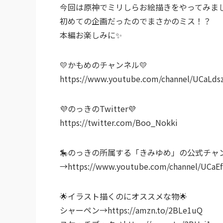
今回は原神でミリしらお絵描きをやってみま
初めての企画だったのでまさかのミス！？
本編お楽しみに✨
💛かもめのチャンネル💛
https://www.youtube.com/channel/UCaLd
💜のっきのTwitter💜
https://twitter.com/Boo_Nokki
🎠のっきの所属する「きみゆめ」の公式チャン
→https://www.youtube.com/channel/UC
🌟イラスト描くのにオススメな物🌟
シャーペン→https://amzn.to/2BLe1uQ