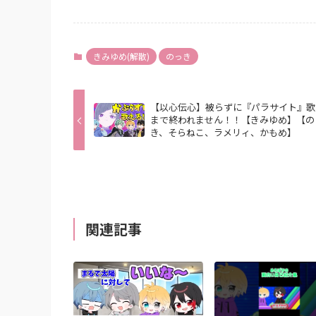
きみゆめ(解散)
のっき
【以心伝心】被らずに『パラサイト』歌
まで終われません！！【きみゆめ】【の
き、そらねこ、ラメリィ、かもめ】
関連記事