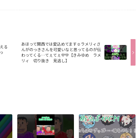
あほって関西では愛込めてます☺️ラメリィさ
える
んがのっきさんを可愛いなと思ってるのが伝
っ
わってくる…てぇてぇ💜💚【きみゆめ ラメ
リィ 切り抜き 見逃し】