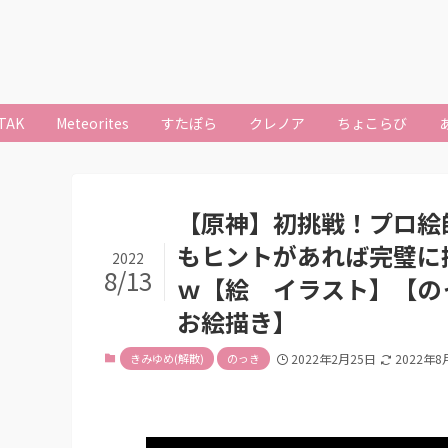
TAK
Meteorites
すたぽら
クレノア
ちょこらび
【原神】初挑戦！プロ絵
もヒントがあれば完璧に
2022
8/13
ｗ【絵 イラスト】【の
お絵描き】
きみゆめ(解散)
のっき
2022年2月25日
2022年8