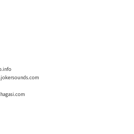
info
ersounds.com
agasi.com