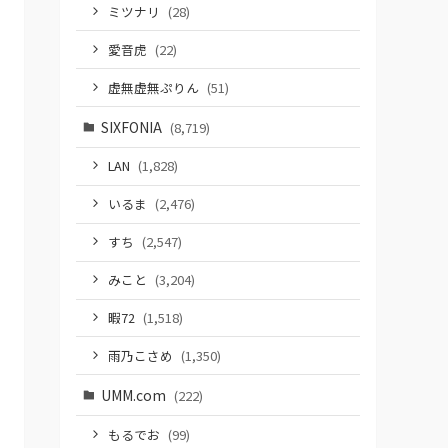
ミツナリ
(28)
愛音虎
(22)
虚無虚無ぷりん
(51)
SIXFONIA
(8,719)
LAN
(1,828)
いるま
(2,476)
すち
(2,547)
みこと
(3,204)
暇72
(1,518)
雨乃こさめ
(1,350)
UMM.com
(222)
もるでお
(99)