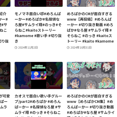
紹介
モノマネ面白い🤣#めろんぱ
めろぱかのCMが面白すぎる
かー#
ーかー#めろぱか#名探偵な
www【再投稿】#めろんぱ
屋#サ
ろ屋#サムライ翔#のっき#そ
ーかー #切り抜き動画 #めろ
らねこ
らねこ#kaitoストーリー
ぱか#なろ屋 #サムライ翔 #
#kamome #歌い手 #切り抜
そらねこ #のっき #kaitoス
切り抜
き
トーリー #kaito #kamome
2024年11月2日
2024年10月31日
が可愛
カオスで面白い歌い手グルー
めろぱかのCMが面白すぎる
んぱー
プ/part2#めろぱか #めろん
www【めろぱかCM集】#め
サムラ
ぱーかー #名探偵なろ屋 #サ
ろんぱーかー #切り抜き動画
ムライ翔 #のっき #そらねこ
#めろぱか#なろ屋 #サムライ