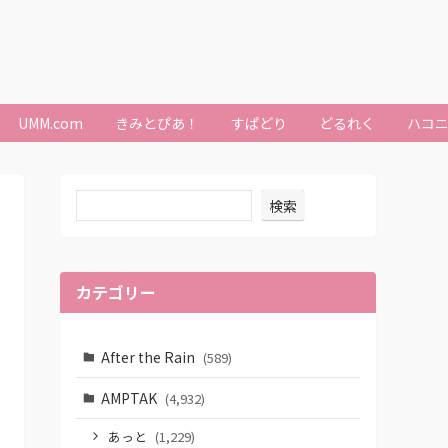
UMM.com
きみとぴあ！
すぱどり
どるれく
ハコ
検索
カテゴリー
After the Rain
(589)
AMPTAK
(4,932)
あっと
(1,229)