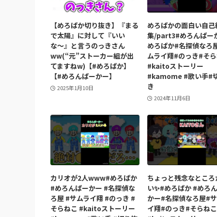
【めろぱか切り抜き】『まる
めろぱかの面白い自己
で太陽』に対して『いい
集/part3#めろんぱー
な〜』と言うのっきさん
めろぱか#名探偵なろ
ww(“元”ストーカー組が出
ムライ翔#のっき#そ
てますねw)【#めろぱか】
#kaitoストーリー
【#めろんぱーかー】
#kamome #歌い手#
き
2025年1月10日
2024年11月6日
カリオが2人www#めろぱか
ちょっと残念なところ
#めろんぱーかー #名探偵な
い✨️#めろぱか #めろ
ろ屋 #サムライ翔 #のっき #
かー#名探偵なろ屋#
そらねこ #kaitoストーリー
イ翔#のっき#そらねこ