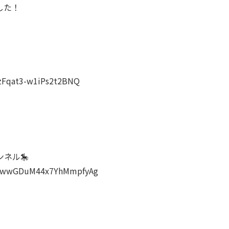
した！
szFqat3-w1iPs2t2BNQ
ネル🎠
aEfwwGDuM44x7YhMmpfyAg