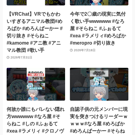
【VRChat】VRでもかわ
今年で2〇歳の現実に気付
いすぎるアニマル教団#め
く歌い手wwwwww #なろ
ろぱか #めろんぱーかー #
屋 #そらねこ #ふぉるて
切り抜き #そらねこ
#xea #ラメリィ#めろぱか
#kamome #アニ教 #アニ
#meropro #切り抜き
マル教団 #歌い手
2026年7月18日
2026年7月31日
何故か誰にもバレない隠れ
自認子供の元メンバーに現
方wwwwww #なろ屋 #そ
実を突きつけるリーダーｗ
らねこ #しの #ふぉるて
ｗｗｗ#なろ屋 #めろぱか
#xea #ラメリィ #クロノヴ
#めろんぱーかー #そらね