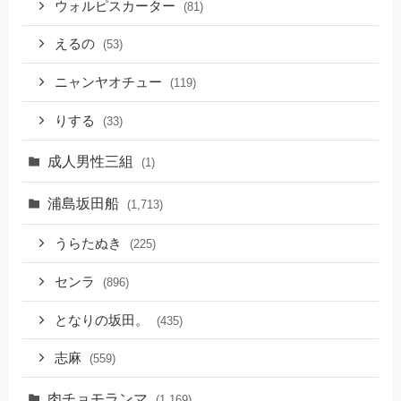
ウォルピスカーター
(81)
えるの
(53)
ニャンヤオチュー
(119)
りする
(33)
成人男性三組
(1)
浦島坂田船
(1,713)
うらたぬき
(225)
センラ
(896)
となりの坂田。
(435)
志麻
(559)
肉チョモランマ
(1,169)