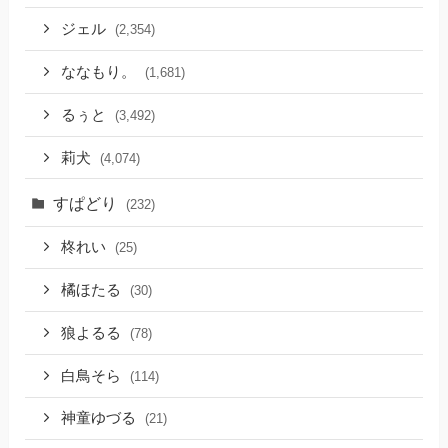
ジェル
(2,354)
ななもり。
(1,681)
るぅと
(3,492)
莉犬
(4,074)
すぱどり
(232)
柊れい
(25)
橘ほたる
(30)
狼よるる
(78)
白鳥そら
(114)
神童ゆづる
(21)