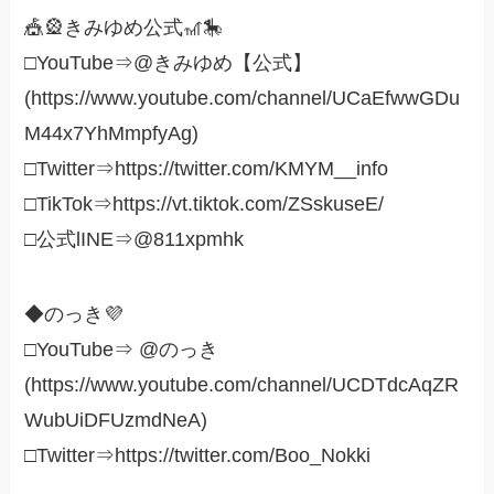
🎪🎡きみゆめ公式🎢🎠
□YouTube⇒@きみゆめ【公式】
(https://www.youtube.com/channel/UCaEfwwGDu
M44x7YhMmpfyAg)
□Twitter⇒https://twitter.com/KMYM__info
□TikTok⇒https://vt.tiktok.com/ZSskuseE/
□公式lINE⇒@811xpmhk
◆のっき💜
□YouTube⇒ @のっき
(https://www.youtube.com/channel/UCDTdcAqZR
WubUiDFUzmdNeA)
□Twitter⇒https://twitter.com/Boo_Nokki