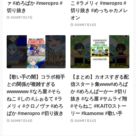
ァ #めろぱか #meropro #
こ #ラメリィ #meropro #
切り抜き
切り抜き #めっちゃカメレ
オン
2026年7月17日
2026年7月13日
【歌い手の闇】コラボ相手
【まとめ】カオスすぎる配
との関係が複雑すぎる
信スタート集www#めろぱ
wwwwww #なろ屋 #そら
か #めろんぱーかー #切り
ねこ #しの #ふぉるて #ラ
抜き #なろ屋 #サムライ翔
メリィ #クロノヴァ #めろ
#そらねこ #KAITOストー
ぱか #meropro #切り抜き
リー #kamome #歌い手
2026年7月13日
2026年7月12日