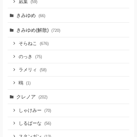
凪葉
(59)
きみゆめ
(66)
きみゆめ(解散)
(720)
そらねこ
(676)
のっき
(75)
ラメリィ
(58)
鴎
(1)
クレノア
(202)
しゃけみー
(70)
しるばーな
(56)
スタンガン
(13)