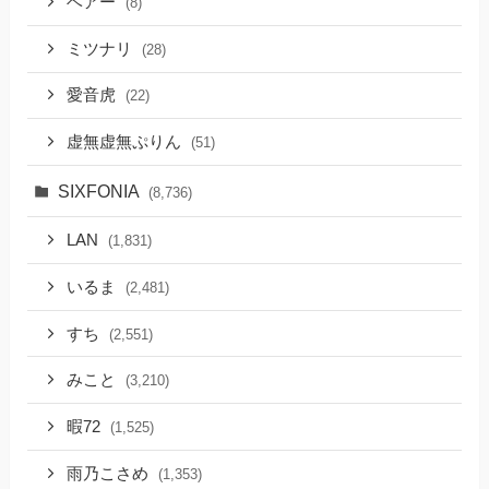
ベアー
(8)
ミツナリ
(28)
愛音虎
(22)
虚無虚無ぷりん
(51)
SIXFONIA
(8,736)
LAN
(1,831)
いるま
(2,481)
すち
(2,551)
みこと
(3,210)
暇72
(1,525)
雨乃こさめ
(1,353)