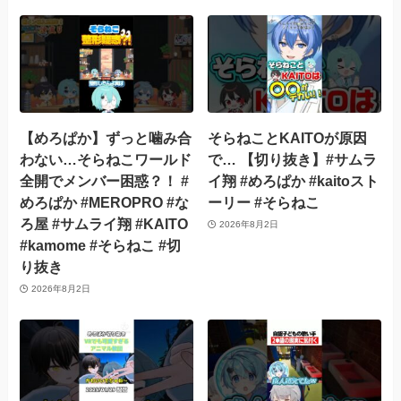
【めろぱか】ずっと噛み合
そらねことKAITOが原因
わない…そらねこワールド
で… 【切り抜き】#サムラ
全開でメンバー困惑？！ #
イ翔 #めろぱか #kaitoスト
めろぱか #MEROPRO #な
ーリー #そらねこ
ろ屋 #サムライ翔 #KAITO
2026年8月2日
#kamome #そらねこ #切
り抜き
2026年8月2日