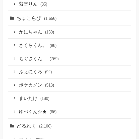
紫雲りん
(35)
ちょこらび
(1,656)
かにちゃん
(150)
さくらくん。
(98)
ちぐさくん
(769)
ふぇにくろ
(92)
ポケカメン
(513)
まいたけ
(180)
ゆぺくん☆★
(86)
どるれく
(2,106)