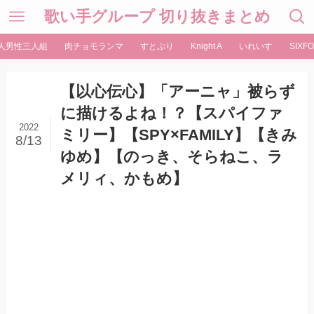
歌い手グループ 切り抜きまとめ
人男性三人組
肉チョモランマ
すとぷり
Knight A
いれいす
SIXFO
【以心伝心】「アーニャ」被らず
に描けるよね！？【スパイファ
2022
ミリー】【SPY×FAMILY】【きみ
8/13
ゆめ】【のっき、そらねこ、ラ
メリィ、かもめ】