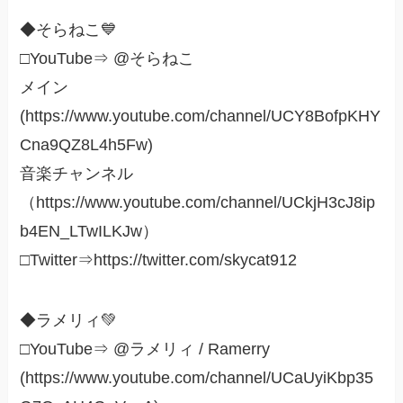
◆そらねこ💙
□YouTube⇒ @そらねこ
メイン
(https://www.youtube.com/channel/UCY8BofpKHY
Cna9QZ8L4h5Fw)
音楽チャンネル
（https://www.youtube.com/channel/UCkjH3cJ8ip
b4EN_LTwILKJw）
□Twitter⇒https://twitter.com/skycat912
◆ラメリィ💚
□YouTube⇒ @ラメリィ / Ramerry
(https://www.youtube.com/channel/UCaUyiKbp35