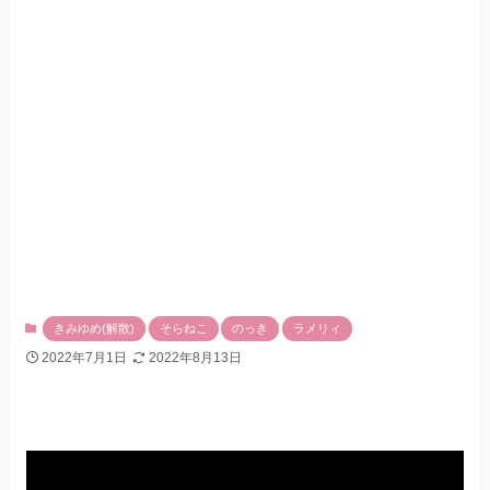
きみゆめ(解散)
そらねこ
のっき
ラメリィ
2022年7月1日
2022年8月13日