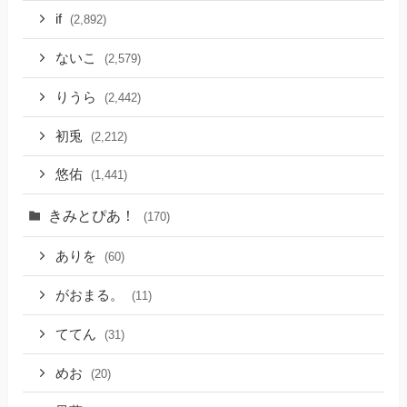
if
(2,892)
ないこ
(2,579)
りうら
(2,442)
初兎
(2,212)
悠佑
(1,441)
きみとぴあ！
(170)
ありを
(60)
がおまる。
(11)
ててん
(31)
めお
(20)