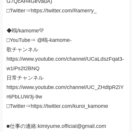
G7QcAH4GeVauA)
□Twitter⇒https://twitter.com/Ramerry_
◆鴎/kamome💛
□YouTube⇒ @鴎-kamome-
歌チャンネル
https://www.youtube.com/channel/UCaLdszFqat3-
w1iPs2t2BNQ
日常チャンネル
https://www.youtube.com/channel/UC_ZHdtpRZiY
r6PbLUW3j-9w
□Twitter⇒https://twitter.com/kuroi_kamome
■仕事の連絡:kimiyume.official@gmail.com