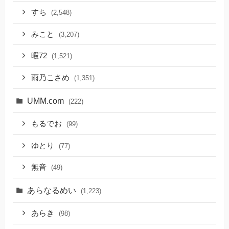
すち
(2,548)
みこと
(3,207)
暇72
(1,521)
雨乃こさめ
(1,351)
UMM.com
(222)
もるでお
(99)
ゆとり
(77)
無音
(49)
あらなるめい
(1,223)
あらき
(98)