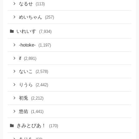
なるせ
(113)
めいちゃん
(257)
いれいす
(7,934)
-hotoke-
(1,197)
if
(2,891)
ないこ
(2,578)
りうら
(2,442)
初兎
(2,212)
悠佑
(1,441)
きみとぴあ！
(170)