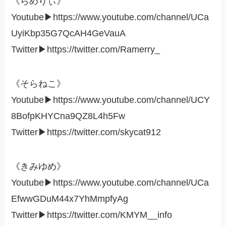
《らめりぃ》
Youtube▶︎https://www.youtube.com/channel/UCa
UyiKbp35G7QcAH4GeVauA
Twitter▶︎https://twitter.com/Ramerry_
《そらねこ》
Youtube▶︎https://www.youtube.com/channel/UCY
8BofpKHYCna9QZ8L4h5Fw
Twitter▶︎https://twitter.com/skycat912
《きみゆめ》
Youtube▶︎https://www.youtube.com/channel/UCa
EfwwGDuM44x7YhMmpfyAg
Twitter▶︎https://twitter.com/KMYM__info