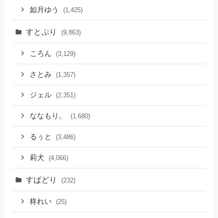
如月ゆう
(1,425)
すとぷり
(9,863)
ころん
(3,129)
さとみ
(1,357)
ジェル
(2,351)
ななもり。
(1,680)
るぅと
(3,486)
莉犬
(4,066)
すぱどり
(232)
柊れい
(25)