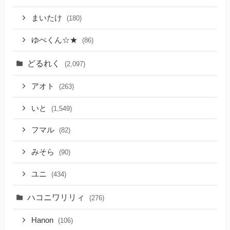
まいたけ
(180)
ゆぺくん☆★
(86)
どるれく
(2,097)
アオト
(263)
いと
(1,549)
フマル
(82)
みそら
(90)
ユニ
(434)
ハコニワリリィ
(276)
Hanon
(106)