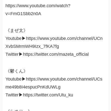
https://www.youtube.com/watch?
v=FmG1Sbb2n0A
《まぜ太》
Youtube▶︎https://www.youtube.com/channel/UCn
XvbSMrmWH9Izx_7fKA7fg
Twitter▶︎https://twitter.com/mazeta_official
《鬱くん》
Youtube▶︎https://www.youtube.com/channel/UCs
me49b8I4espucPnKdUWLg
Twitter▶︎https://twitter.com/Utu_ku