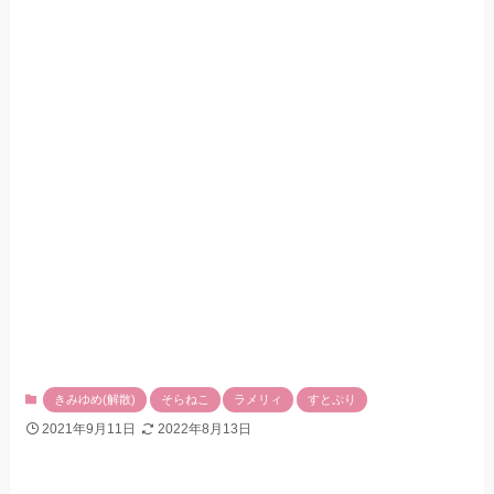
きみゆめ(解散)
そらねこ
ラメリィ
すとぷり
2021年9月11日
2022年8月13日