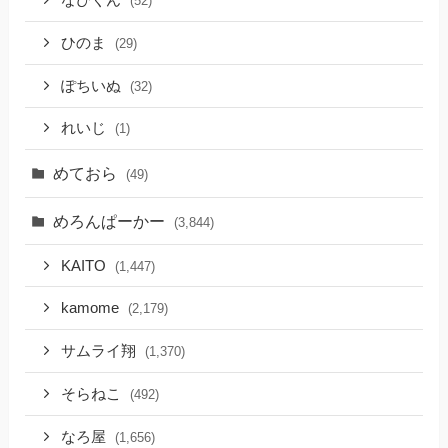
なぴくん
(52)
ひのま
(29)
ぽちいぬ
(32)
れいじ
(1)
めておら
(49)
めろんぱーかー
(3,844)
KAITO
(1,447)
kamome
(2,179)
サムライ翔
(1,370)
そらねこ
(492)
なろ屋
(1,656)