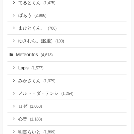
てるとくん
(1,475)
ばぁう
(2,986)
まひとくん。
(786)
ゆきむら。(脱退)
(100)
Meteorites
(4,618)
Lapis
(1,577)
みかさくん
(1,379)
メルト・ダ・テンシ
(1,254)
ロゼ
(1,063)
心音
(1,183)
明雷らいと
(1,899)