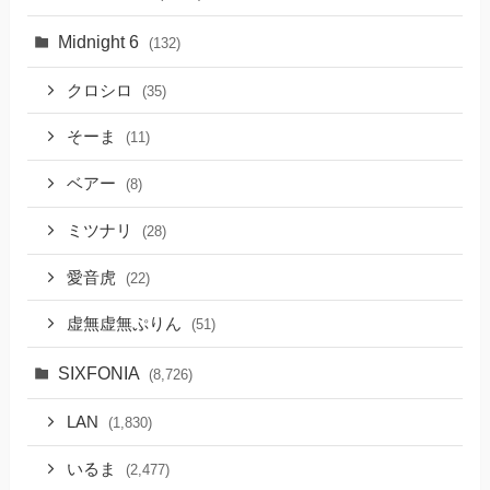
Midnight 6
(132)
クロシロ
(35)
そーま
(11)
ベアー
(8)
ミツナリ
(28)
愛音虎
(22)
虚無虚無ぷりん
(51)
SIXFONIA
(8,726)
LAN
(1,830)
いるま
(2,477)