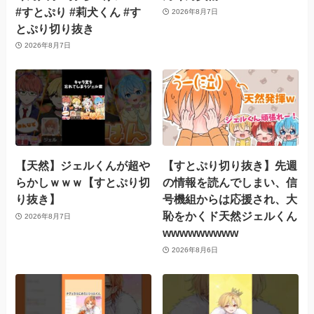
#すとぷり #莉犬くん #す
2026年8月7日
とぷり切り抜き
2026年8月7日
【天然】ジェルくんが超や
【すとぷり切り抜き】先週
らかしｗｗｗ【すとぷり切
の情報を読んでしまい、信
り抜き】
号機組からは応援され、大
恥をかくド天然ジェルくん
2026年8月7日
wwwwwwwww
2026年8月6日