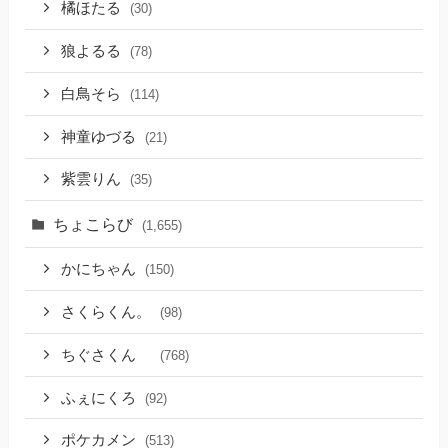
橘ほたる
(30)
狼よるる
(78)
白鳥そら
(114)
神童ゆづる
(21)
紫雲りん
(35)
ちょこらび
(1,655)
かにちゃん
(150)
さくらくん。
(98)
ちぐさくん
(768)
ふぇにくろ
(92)
ポケカメン
(513)