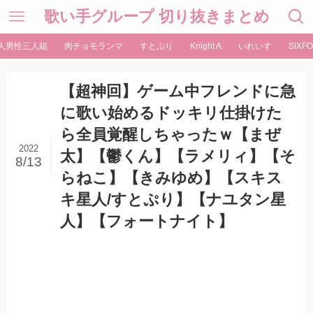
歌い手グループ 切り抜きまとめ
人男性三人組
肉チョモランマ
すとぷり
Knight A
いれいす
SIXFO
【超神回】ゲーム中フレンドに急
に歌い始めるドッキリ仕掛けた
ら全員覚醒しちゃったｗ【まぜ
2022
太】【鬱くん】【ラメリィ】【そ
8/13
らねこ】【きみゆめ】【スキス
キ星人/すとぷり】【ナユタン星
人】【フォートナイト】