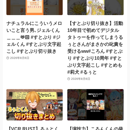
ナチュラルにこういうメロ
【すとぷり切り抜き】活動
いこと言う男､ジェルくん
10年目で初めてデジタル
＿＿＿🫶🏻 #すとぷり #ジ
タトゥーを作ってしまうる
ェルくん #すとぷり文字起
ぅとさんがまさかの叱責を
こし #すとぷり切り抜き
受けるww#ころん #すとぷ
り #すとぷり10周年 #すと
2026年8月6日
ぷり文字起こし #すとめも
#莉犬 #るぅと
2026年8月6日
【VCR RUST】るぅとく
【演技力】ころんくんの発