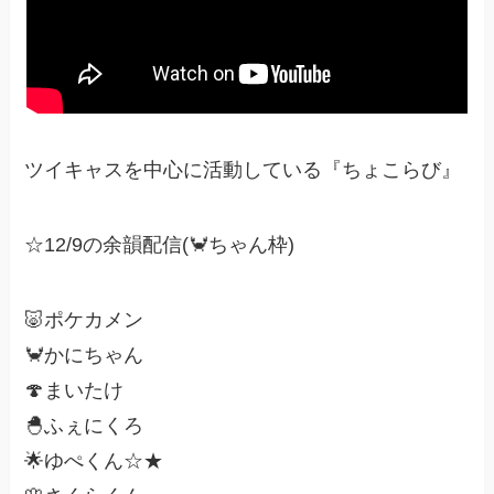
ツイキャスを中心に活動している『ちょこらび』
☆12/9の余韻配信(🦀ちゃん枠)
🐷ポケカメン
🦀かにちゃん
🍄まいたけ
🐣ふぇにくろ
🌟ゆぺくん☆★