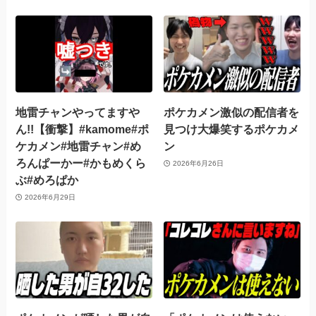
地雷チャンやってますや
ポケカメン激似の配信者を
ん!!【衝撃】#kamome#ポ
見つけ大爆笑するポケカメ
ケカメン#地雷チャン#め
ン
ろんぱーかー#かもめくら
2026年6月26日
ぶ#めろぱか
2026年6月29日