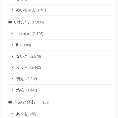
めいちゃん
(257)
いれいす
(7,933)
-hotoke-
(1,196)
if
(2,890)
ないこ
(2,578)
りうら
(2,442)
初兎
(2,212)
悠佑
(1,441)
きみとぴあ！
(169)
ありを
(60)