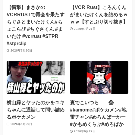
【衝撃】まさかの
【VCR Rust】ころんくん
VCRRUSTで再会を果たす
がまいたけくんを詰めるｗ
ちぐさとまいたけくん#ち
ｗｗ【すとぷり切り抜き】
ょこらび #ちぐさくん #ま
2026年7月21日
いたけ #vcrrust #STPR
#stprclip
2026年7月26日
横山緑とヤッたのかをユキ
裏でこいつら……😱
ちゃんに通話して問い詰め
#kamome#ポケカメン#地
るポケカメン
雷チャン#めろんぱーかー
#かもめくらぶ#めろぱか
2026年6月29日
2026年6月29日