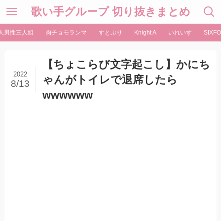
歌い手グループ 切り抜きまとめ
人男性三人組
肉チョモランマ
すとぷり
Knight A
いれいす
SIXFO
【ちょこらび文字起こし】かにち
2022
ゃんがトイレで退席したら
8/13
wwwwww