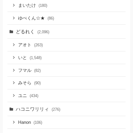
まいたけ
(180)
ゆぺくん☆★
(86)
どるれく
(2,096)
アオト
(263)
いと
(1,548)
フマル
(82)
みそら
(90)
ユニ
(434)
ハコニワリリィ
(276)
Hanon
(106)