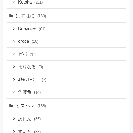
Kotoha
(211)
ぱすはに
(139)
Babynico
(61)
oroca
(10)
ゼパ
(47)
まりなる
(9)
ﾕｷﾑﾗﾁｬﾝ！
(7)
佐藤希
(14)
ピスパレ
(158)
あれん
(35)
すいと
(33)