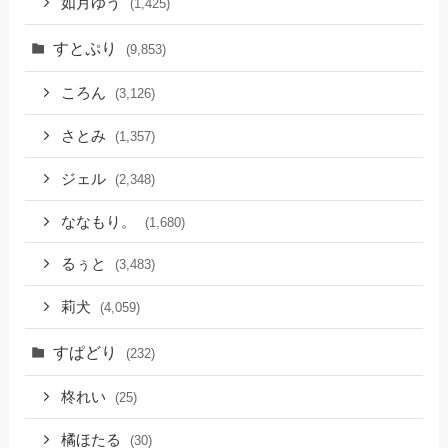
如月ゆう
(1,425)
すとぷり
(9,853)
ころん
(3,126)
さとみ
(1,357)
ジェル
(2,348)
ななもり。
(1,680)
るぅと
(3,483)
莉犬
(4,059)
すぱどり
(232)
柊れい
(25)
橘ほたる
(30)