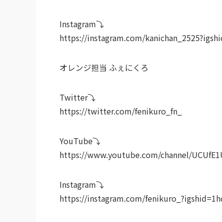
Instagram⤵︎ ︎
https://instagram.com/kanichan_2525?igsh
オレンジ担当 ふぇにくろ
Twitter⤵︎ ︎
https://twitter.com/fenikuro_fn_
YouTube⤵︎ ︎
https://www.youtube.com/channel/UCUfE
Instagram⤵︎ ︎
https://instagram.com/fenikuro_?igshid=1