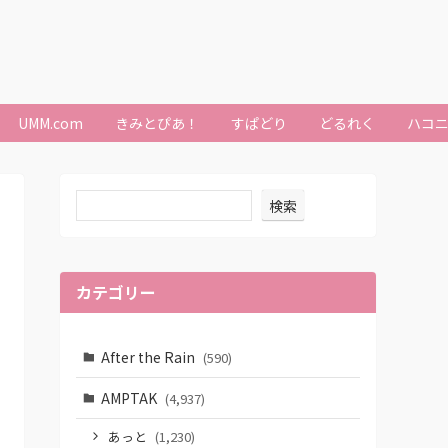
UMM.com
きみとぴあ！
すぱどり
どるれく
ハコ
検索
カテゴリー
After the Rain
(590)
AMPTAK
(4,937)
あっと
(1,230)