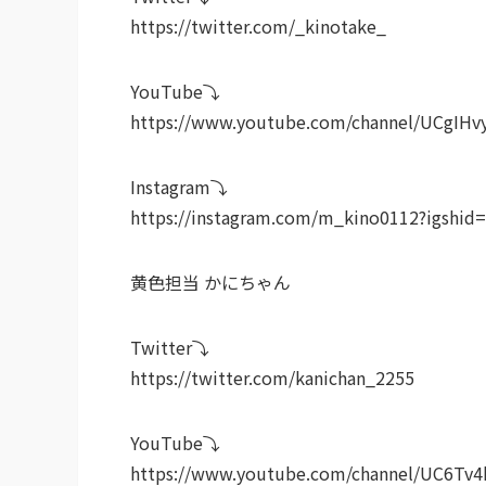
https://twitter.com/_kinotake_
YouTube⤵︎ ︎
https://www.youtube.com/channel/UCgIH
Instagram⤵︎ ︎
https://instagram.com/m_kino0112?igshid
黄色担当 かにちゃん
Twitter⤵︎ ︎
https://twitter.com/kanichan_2255
YouTube⤵︎ ︎
https://www.youtube.com/channel/UC6Tv