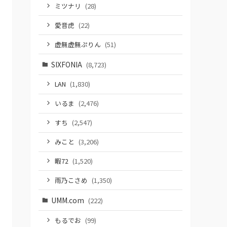
ミツナリ
(28)
愛音虎
(22)
虚無虚無ぷりん
(51)
SIXFONIA
(8,723)
LAN
(1,830)
いるま
(2,476)
すち
(2,547)
みこと
(3,206)
暇72
(1,520)
雨乃こさめ
(1,350)
UMM.com
(222)
もるでお
(99)