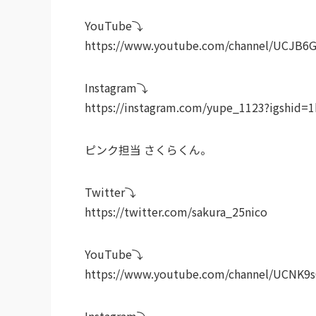
YouTube⤵︎ ︎
https://www.youtube.com/channel/UCJB
Instagram⤵︎ ︎
https://instagram.com/yupe_1123?igshid
ピンク担当 さくらくん。
Twitter⤵︎ ︎
https://twitter.com/sakura_25nico
YouTube⤵︎ ︎
https://www.youtube.com/channel/UCNK
Instagram⤵︎ ︎