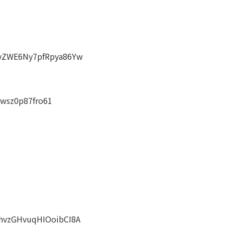
vyZWE6Ny7pfRpya86Yw
=wsz0p87fro61
4hvzGHvuqHIOoibCI8A