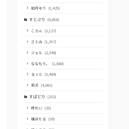
如月ゆう
(1,425)
すとぷり
(9,856)
ころん
(3,127)
さとみ
(1,357)
ジェル
(2,348)
ななもり。
(1,680)
るぅと
(3,484)
莉犬
(4,061)
すぱどり
(232)
柊れい
(25)
橘ほたる
(30)