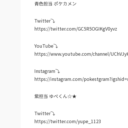
青色担当 ポケカメン
Twitter⤵︎
https://twitter.com/GC5R5OGIKgV0yvz
YouTube⤵︎ ︎
https://www.youtube.com/channel/UChV
Instagram⤵︎ ︎
https://instagram.com/pokestgram?igshid=
紫担当 ゆぺくん☆★
Twitter⤵︎ ︎
https://twitter.com/yupe_1123