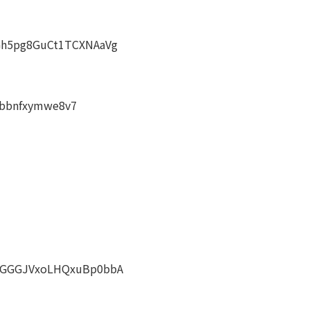
6Gh5pg8GuCt1TCXNAaVg
=1bbnfxymwe8v7
9sGGGJVxoLHQxuBp0bbA