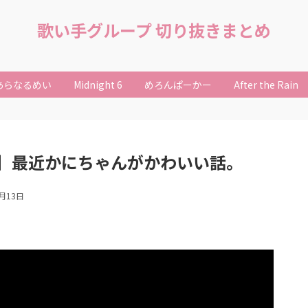
歌い手グループ 切り抜きまとめ
あらなるめい
Midnight 6
めろんぱーかー
After the Rain
】最近かにちゃんがかわいい話。
8月13日