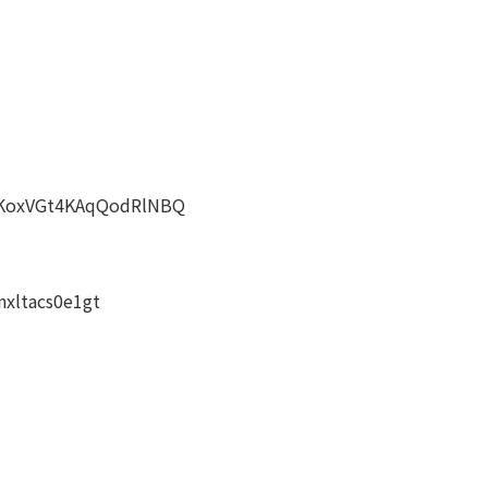
JyKoxVGt4KAqQodRlNBQ
nxltacs0e1gt