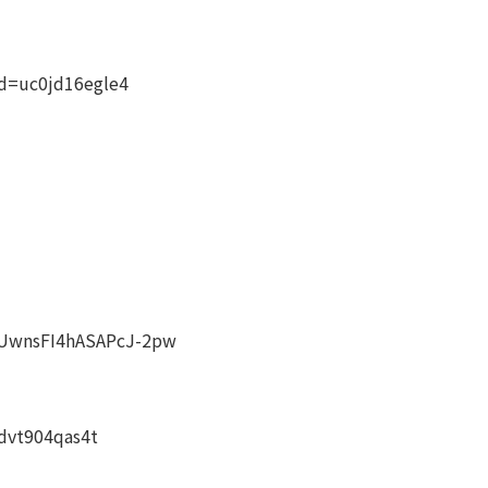
id=uc0jd16egle4
1UwnsFI4hASAPcJ-2pw
hdvt904qas4t