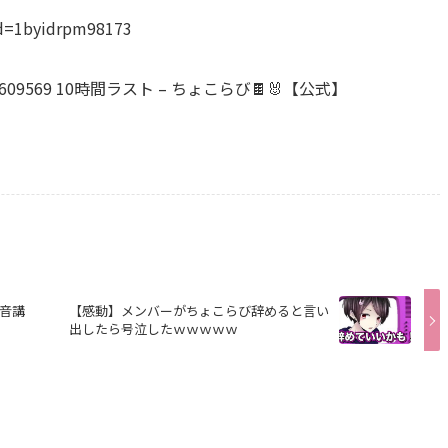
hid=1byidrpm98173
ovie/620609569 10時間ラスト – ちょこらび🍫🐰【公式】
音講
【感動】メンバーがちょこらび辞めると言い
出したら号泣したｗｗｗｗｗ