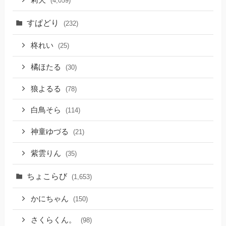
莉犬
(4,059)
すぱどり
(232)
柊れい
(25)
橘ほたる
(30)
狼よるる
(78)
白鳥そら
(114)
神童ゆづる
(21)
紫雲りん
(35)
ちょこらび
(1,653)
かにちゃん
(150)
さくらくん。
(98)