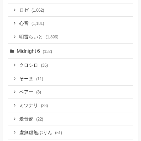
ロゼ
(1,062)
心音
(1,181)
明雷らいと
(1,896)
Midnight 6
(132)
クロシロ
(35)
そーま
(11)
ベアー
(8)
ミツナリ
(28)
愛音虎
(22)
虚無虚無ぷりん
(51)