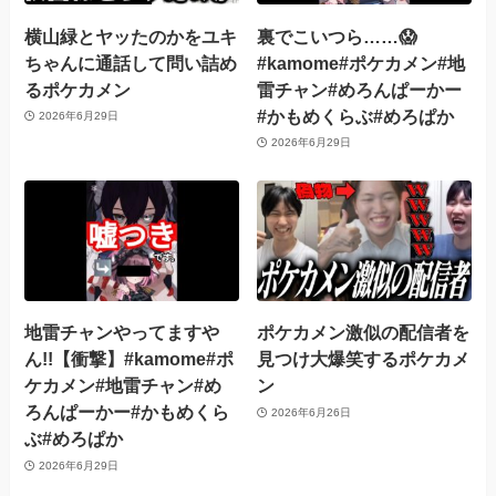
横山緑とヤッたのかをユキ
裏でこいつら……😱
ちゃんに通話して問い詰め
#kamome#ポケカメン#地
るポケカメン
雷チャン#めろんぱーかー
#かもめくらぶ#めろぱか
2026年6月29日
2026年6月29日
地雷チャンやってますや
ポケカメン激似の配信者を
ん!!【衝撃】#kamome#ポ
見つけ大爆笑するポケカメ
ケカメン#地雷チャン#め
ン
ろんぱーかー#かもめくら
2026年6月26日
ぶ#めろぱか
2026年6月29日