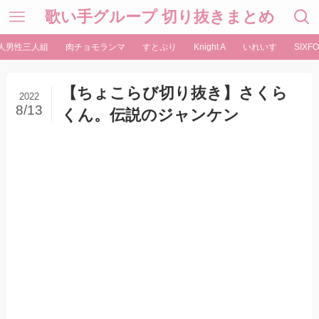
歌い手グループ 切り抜きまとめ
人男性三人組
肉チョモランマ
すとぷり
Knight A
いれいす
SIXFO
【ちょこらび切り抜き】さくら
2022
8/13
くん。伝説のジャンケン