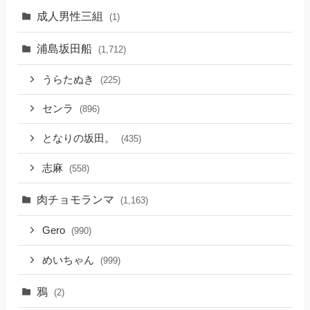
成人男性三組
(1)
浦島坂田船
(1,712)
うらたぬき
(225)
センラ
(896)
となりの坂田。
(435)
志麻
(558)
肉チョモランマ
(1,163)
Gero
(990)
めいちゃん
(999)
鴉
(2)